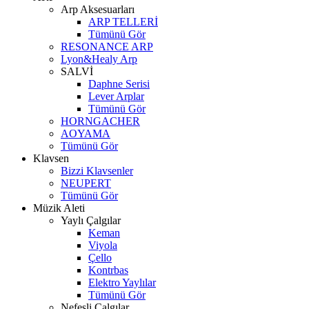
Arp Aksesuarları
ARP TELLERİ
Tümünü Gör
RESONANCE ARP
Lyon&Healy Arp
SALVİ
Daphne Serisi
Lever Arplar
Tümünü Gör
HORNGACHER
AOYAMA
Tümünü Gör
Klavsen
Bizzi Klavsenler
NEUPERT
Tümünü Gör
Müzik Aleti
Yaylı Çalgılar
Keman
Viyola
Çello
Kontrbas
Elektro Yaylılar
Tümünü Gör
Nefesli Çalgılar