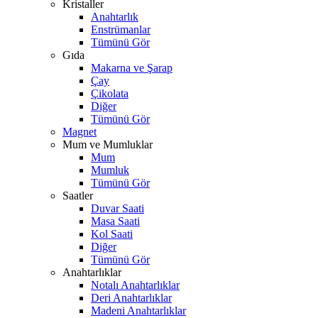
Kristaller
Anahtarlık
Enstrümanlar
Tümünü Gör
Gıda
Makarna ve Şarap
Çay
Çikolata
Diğer
Tümünü Gör
Magnet
Mum ve Mumluklar
Mum
Mumluk
Tümünü Gör
Saatler
Duvar Saati
Masa Saati
Kol Saati
Diğer
Tümünü Gör
Anahtarlıklar
Notalı Anahtarlıklar
Deri Anahtarlıklar
Madeni Anahtarlıklar