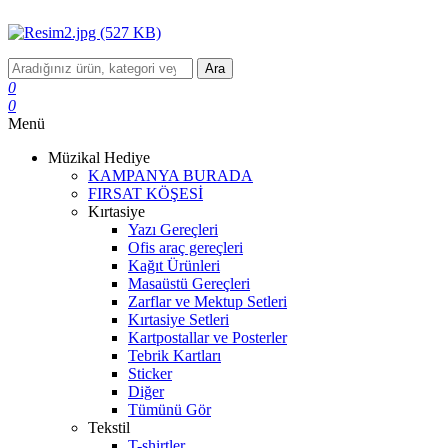
Ara
0
0
Menü
Müzikal Hediye
KAMPANYA BURADA
FIRSAT KÖŞESİ
Kırtasiye
Yazı Gereçleri
Ofis araç gereçleri
Kağıt Ürünleri
Masaüstü Gereçleri
Zarflar ve Mektup Setleri
Kırtasiye Setleri
Kartpostallar ve Posterler
Tebrik Kartları
Sticker
Diğer
Tümünü Gör
Tekstil
T-shirtler