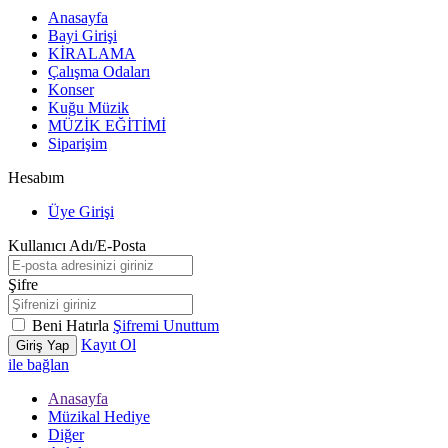
Anasayfa
Bayi Girişi
KİRALAMA
Çalışma Odaları
Konser
Kuğu Müzik
MÜZİK EĞİTİMİ
Siparişim
Hesabım
Üye Girişi
Kullanıcı Adı/E-Posta
Şifre
Beni Hatırla
Şifremi Unuttum
Kayıt Ol
Giriş Yap
ile bağlan
Anasayfa
Müzikal Hediye
Diğer