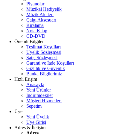
Piyanolar
Müzikal Hediyelik
Müzik Aletleri
Çalgı Aksesuarı
Kiralama
Nota Kitap
CD-DVD
Önemli Bilgiler
Teslimat Koşulları
Üyelik Sözleşmesi
Satış Sözleşmesi
Garanti ve İade Koşulları
Gizlilik ve Güvenlik
Banka Bilgilerimiz
Hızlı Erişim
Anasayfa
Yeni Ürünler
İndirimdekiler
Müşteri Hizmetleri
Sepetim
Üye
Yeni Üyelik
Üye Girişi
Adres & İletişim
Adres