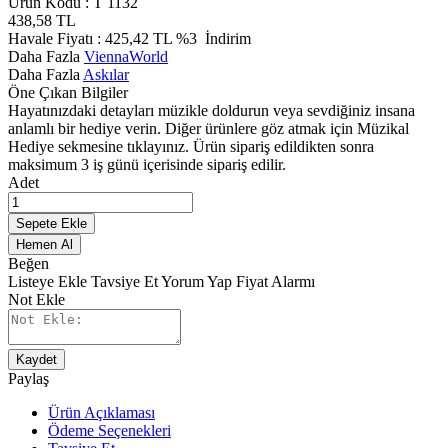
Ürün Kodu :
T 1132
438,58
TL
Havale Fiyatı :
425,42
TL
%3
İndirim
Daha Fazla
ViennaWorld
Daha Fazla
Askılar
Öne Çıkan Bilgiler
Hayatınızdaki detayları müzikle doldurun veya sevdiğiniz insana
anlamlı bir hediye verin. Diğer ürünlere göz atmak için Müzikal
Hediye sekmesine tıklayınız. Ürün sipariş edildikten sonra
maksimum 3 iş günü içerisinde sipariş edilir.
Adet
Sepete Ekle
Hemen Al
Beğen
Listeye Ekle
Tavsiye Et
Yorum Yap
Fiyat Alarmı
Not Ekle
Kaydet
Paylaş
Ürün Açıklaması
Ödeme Seçenekleri