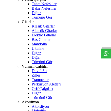
Tahta Nefesliler
Bakır Nefesliler
Diğer
Tümünü Gör
Gitarlar
Klasik Gitarlar
Akustik Gitarlar
W
h
t
s
a
p
p
D
e
s
t
e
H
a
t
t
Elektro Gitarlar
Bas Gitarlar
Mandolin
Ukulele
Diğer
Diğer
Tümünü Gör
Vurmalı Çalgılar
Davul Set
Ziller
Trampetler
Perküsyon Aletleri
Orff Çalgıları
Diğer
Tümünü Gör
Akordiyon
Akordiyon
Melodika