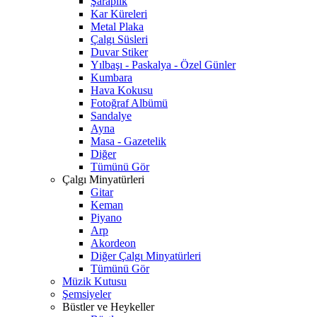
Şaraplık
Kar Küreleri
Metal Plaka
Çalgı Süsleri
Duvar Stiker
Yılbaşı - Paskalya - Özel Günler
Kumbara
Hava Kokusu
Fotoğraf Albümü
Sandalye
Ayna
Masa - Gazetelik
Diğer
Tümünü Gör
Çalgı Minyatürleri
Gitar
Keman
Piyano
Arp
Akordeon
Diğer Çalgı Minyatürleri
Tümünü Gör
Müzik Kutusu
Şemsiyeler
Büstler ve Heykeller