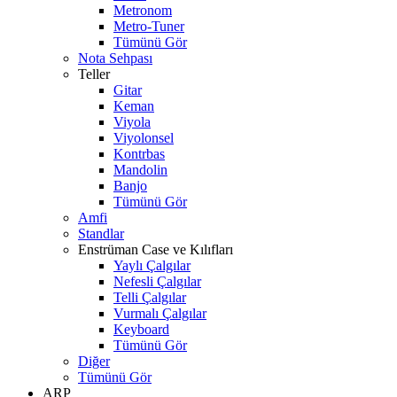
Metronom
Metro-Tuner
Tümünü Gör
Nota Sehpası
Teller
Gitar
Keman
Viyola
Viyolonsel
Kontrbas
Mandolin
Banjo
Tümünü Gör
Amfi
Standlar
Enstrüman Case ve Kılıfları
Yaylı Çalgılar
Nefesli Çalgılar
Telli Çalgılar
Vurmalı Çalgılar
Keyboard
Tümünü Gör
Diğer
Tümünü Gör
ARP