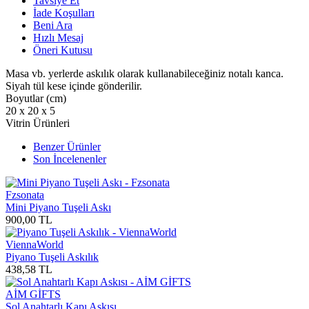
Tavsiye Et
İade Koşulları
Beni Ara
Hızlı Mesaj
Öneri Kutusu
Masa vb. yerlerde askılık olarak kullanabileceğiniz notalı kanca.
Siyah tül kese içinde gönderilir.
Boyutlar (cm)
20 x 20 x 5
Vitrin Ürünleri
Benzer Ürünler
Son İncelenenler
Fzsonata
Mini Piyano Tuşeli Askı
900,00
TL
ViennaWorld
Piyano Tuşeli Askılık
438,58
TL
AİM GİFTS
Sol Anahtarlı Kapı Askısı