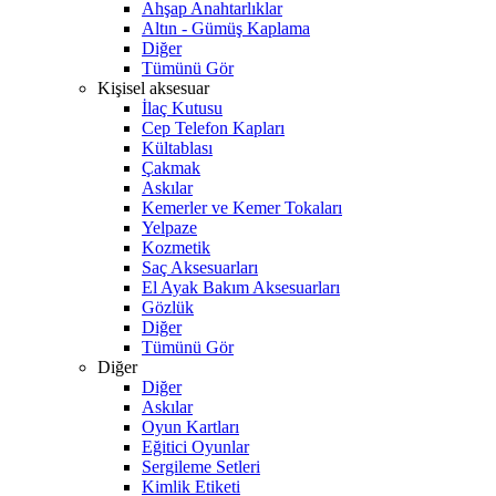
Ahşap Anahtarlıklar
Altın - Gümüş Kaplama
Diğer
Tümünü Gör
Kişisel aksesuar
İlaç Kutusu
Cep Telefon Kapları
Kültablası
Çakmak
Askılar
Kemerler ve Kemer Tokaları
Yelpaze
Kozmetik
Saç Aksesuarları
El Ayak Bakım Aksesuarları
Gözlük
Diğer
Tümünü Gör
Diğer
Diğer
Askılar
Oyun Kartları
Eğitici Oyunlar
Sergileme Setleri
Kimlik Etiketi