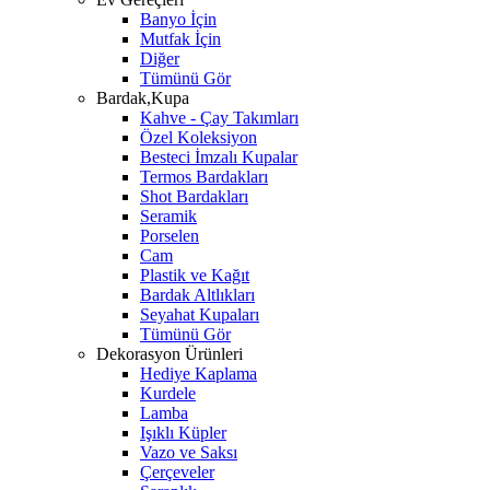
Banyo İçin
Mutfak İçin
Diğer
Tümünü Gör
Bardak,Kupa
Kahve - Çay Takımları
Özel Koleksiyon
Besteci İmzalı Kupalar
Termos Bardakları
Shot Bardakları
Seramik
Porselen
Cam
Plastik ve Kağıt
Bardak Altlıkları
Seyahat Kupaları
Tümünü Gör
Dekorasyon Ürünleri
Hediye Kaplama
Kurdele
Lamba
Işıklı Küpler
Vazo ve Saksı
Çerçeveler