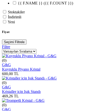
{{ F.NAME }}
({{ F.COUNT }})
Stoktakiler
İndirimli
Yeni
Fiyat
Seçimi Filtrele
Filtre
(0)
G&G
Kuyruklu Piyano Kristal
600,00
TL
(0)
G&G
Kristaller için Işık Standı
469,26
TL
(0)
G&G