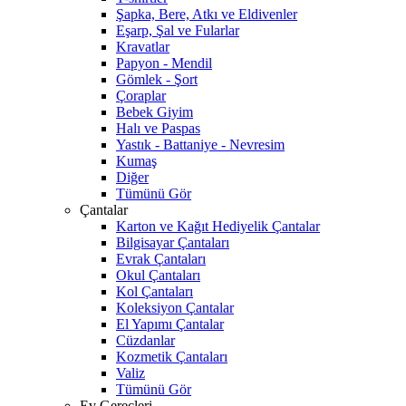
Şapka, Bere, Atkı ve Eldivenler
Eşarp, Şal ve Fularlar
Kravatlar
Papyon - Mendil
Gömlek - Şort
Çoraplar
Bebek Giyim
Halı ve Paspas
Yastık - Battaniye - Nevresim
Kumaş
Diğer
Tümünü Gör
Çantalar
Karton ve Kağıt Hediyelik Çantalar
Bilgisayar Çantaları
Evrak Çantaları
Okul Çantaları
Kol Çantaları
Koleksiyon Çantalar
El Yapımı Çantalar
Cüzdanlar
Kozmetik Çantaları
Valiz
Tümünü Gör
Ev Gereçleri