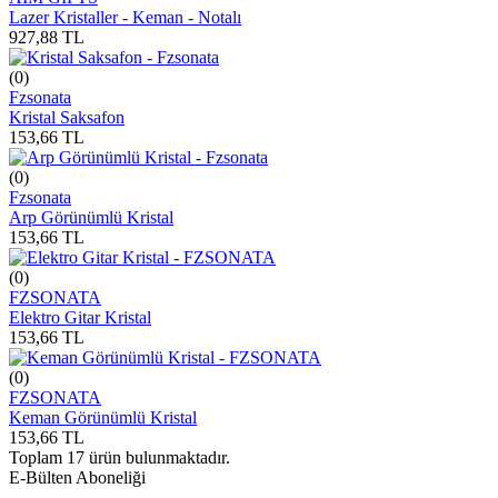
Lazer Kristaller - Keman - Notalı
927,88
TL
(0)
Fzsonata
Kristal Saksafon
153,66
TL
(0)
Fzsonata
Arp Görünümlü Kristal
153,66
TL
(0)
FZSONATA
Elektro Gitar Kristal
153,66
TL
(0)
FZSONATA
Keman Görünümlü Kristal
153,66
TL
Toplam
17
ürün bulunmaktadır.
E-Bülten Aboneliği