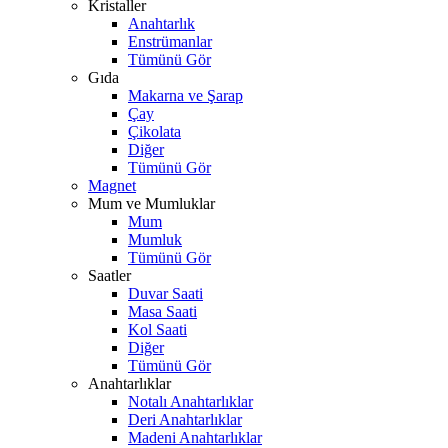
Kristaller
Anahtarlık
Enstrümanlar
Tümünü Gör
Gıda
Makarna ve Şarap
Çay
Çikolata
Diğer
Tümünü Gör
Magnet
Mum ve Mumluklar
Mum
Mumluk
Tümünü Gör
Saatler
Duvar Saati
Masa Saati
Kol Saati
Diğer
Tümünü Gör
Anahtarlıklar
Notalı Anahtarlıklar
Deri Anahtarlıklar
Madeni Anahtarlıklar