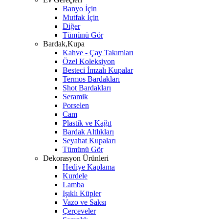
Banyo İçin
Mutfak İçin
Diğer
Tümünü Gör
Bardak,Kupa
Kahve - Çay Takımları
Özel Koleksiyon
Besteci İmzalı Kupalar
Termos Bardakları
Shot Bardakları
Seramik
Porselen
Cam
Plastik ve Kağıt
Bardak Altlıkları
Seyahat Kupaları
Tümünü Gör
Dekorasyon Ürünleri
Hediye Kaplama
Kurdele
Lamba
Işıklı Küpler
Vazo ve Saksı
Çerçeveler