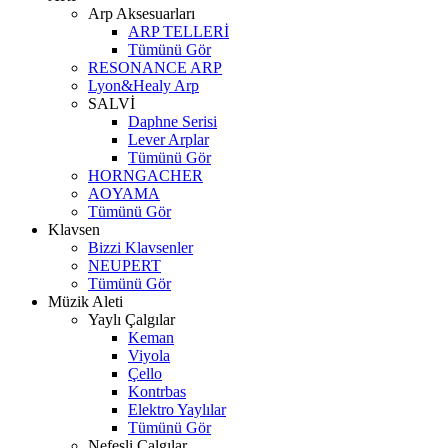
Arp Aksesuarları
ARP TELLERİ
Tümünü Gör
RESONANCE ARP
Lyon&Healy Arp
SALVİ
Daphne Serisi
Lever Arplar
Tümünü Gör
HORNGACHER
AOYAMA
Tümünü Gör
Klavsen
Bizzi Klavsenler
NEUPERT
Tümünü Gör
Müzik Aleti
Yaylı Çalgılar
Keman
Viyola
Çello
Kontrbas
Elektro Yaylılar
Tümünü Gör
Nefesli Çalgılar