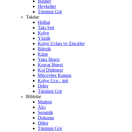
Büstler
Heykeller
Tümünü Gör
Takılar
Halhal
Takı Seti
Kolye
Yüzük
Kolye Uçları ve Zincirler
Bilezik
Küpe
Yaka İğnesi
Kravat İğnesi
Kol Düğmesi
Mücevher Kutusu
Kolye Ucu - ipli
Diğer
Tümünü Gör
Biblolar
Madeni
Alçı
Seramik
Dokuma
Diğer
Tümünü Gör