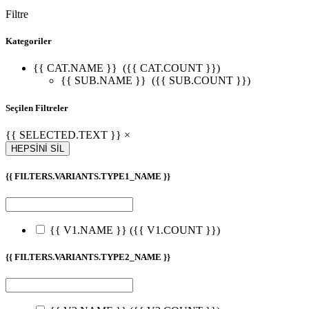
Filtre
Kategoriler
{{ CAT.NAME }}
({{ CAT.COUNT }})
{{ SUB.NAME }}
({{ SUB.COUNT }})
Seçilen Filtreler
{{ SELECTED.TEXT }} ×
HEPSİNİ SİL
{{ FILTERS.VARIANTS.TYPE1_NAME }}
{{ V1.NAME }}
({{ V1.COUNT }})
{{ FILTERS.VARIANTS.TYPE2_NAME }}