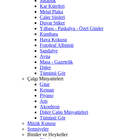
Şaraplık
Kar Küreleri
Metal Plaka
Çalgı Süsleri
Duvar Stiker
Yılbaşı - Paskalya - Özel Günler
Kumbara
Hava Kokusu
Fotoğraf Albümü
Sandalye
Ayna
Masa - Gazetelik
Diğer
Tümünü Gör
Çalgı Minyatürleri
Gitar
Keman
Piyano
Arp
Akordeon
Diğer Çalgı Minyatürleri
Tümünü Gör
Müzik Kutusu
Şemsiyeler
Büstler ve Heykeller