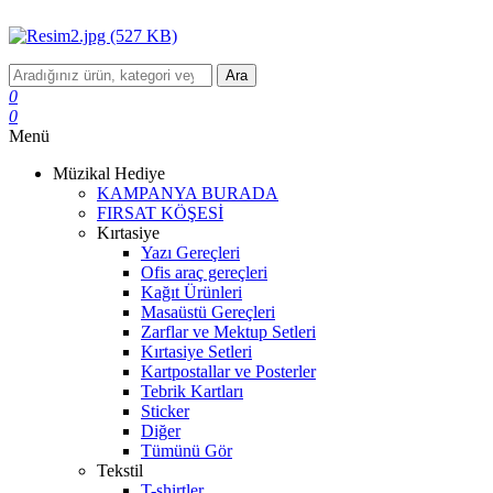
Ara
0
0
Menü
Müzikal Hediye
KAMPANYA BURADA
FIRSAT KÖŞESİ
Kırtasiye
Yazı Gereçleri
Ofis araç gereçleri
Kağıt Ürünleri
Masaüstü Gereçleri
Zarflar ve Mektup Setleri
Kırtasiye Setleri
Kartpostallar ve Posterler
Tebrik Kartları
Sticker
Diğer
Tümünü Gör
Tekstil
T-shirtler