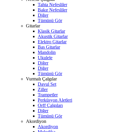
Tahta Nefesliler
Bakır Nefesliler
Diğer
Tümünü Gör
Gitarlar
Klasik Gitarlar
Akustik Gitarlar
Elektro Gitarlar
Bas Gitarlar
Mandolin
Ukulele
Diğer
Diğer
Tümünü Gör
Vurmalı Çalgılar
Davul Set
Ziller
Trampetler
Perküsyon Aletleri
Orff Çalgıları
Diğer
Tümünü Gör
Akordiyon
Akordiyon
Melodika