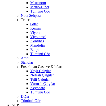
Metronom
Metro-Tuner
Tümünü Gör
Nota Sehpası
Teller
Gitar
Keman
Viyola
Viyolonsel
Kontrbas
Mandolin
Banjo
Tümünü Gör
Amfi
Standlar
Enstrüman Case ve Kılıfları
Yaylı Çalgılar
Nefesli Çalgılar
Telli Çalgılar
Vurmalı Çalgılar
Keyboard
Tümünü Gör
Diğer
Tümünü Gör
ARP