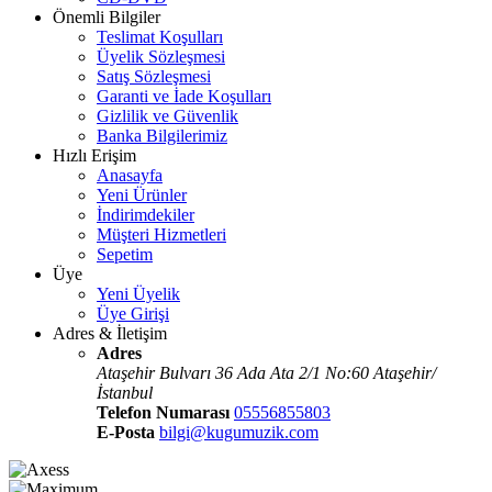
Önemli Bilgiler
Teslimat Koşulları
Üyelik Sözleşmesi
Satış Sözleşmesi
Garanti ve İade Koşulları
Gizlilik ve Güvenlik
Banka Bilgilerimiz
Hızlı Erişim
Anasayfa
Yeni Ürünler
İndirimdekiler
Müşteri Hizmetleri
Sepetim
Üye
Yeni Üyelik
Üye Girişi
Adres & İletişim
Adres
Ataşehir Bulvarı 36 Ada Ata 2/1 No:60 Ataşehir/
İstanbul
Telefon Numarası
05556855803
E-Posta
bilgi@kugumuzik.com