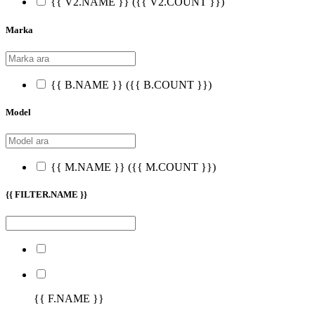
{{ V2.NAME }}
({{ V2.COUNT }})
Marka
{{ B.NAME }}
({{ B.COUNT }})
Model
{{ M.NAME }}
({{ M.COUNT }})
{{ FILTER.NAME }}
{{ F.NAME }}