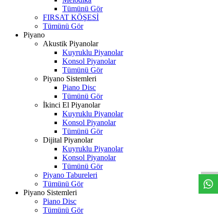
Tümünü Gör
FIRSAT KÖŞESİ
Tümünü Gör
Piyano
Akustik Piyanolar
Kuyruklu Piyanolar
Konsol Piyanolar
Tümünü Gör
Piyano Sistemleri
Piano Disc
Tümünü Gör
İkinci El Piyanolar
Kuyruklu Piyanolar
Konsol Piyanolar
Tümünü Gör
Dijital Piyanolar
W
h
t
s
a
p
p
D
e
s
t
e
H
a
t
t
Kuyruklu Piyanolar
Konsol Piyanolar
Tümünü Gör
Piyano Tabureleri
Tümünü Gör
Piyano Sistemleri
Piano Disc
Tümünü Gör