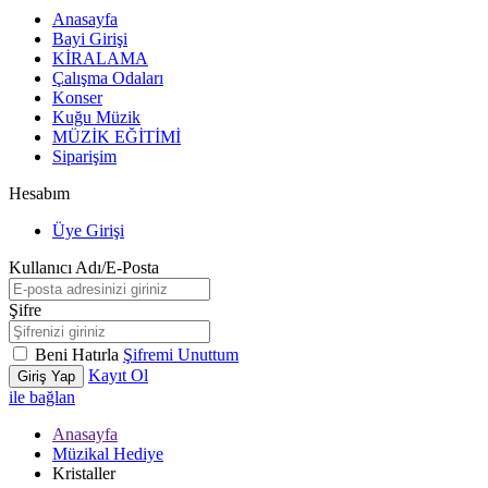
Anasayfa
Bayi Girişi
KİRALAMA
Çalışma Odaları
Konser
Kuğu Müzik
MÜZİK EĞİTİMİ
Siparişim
Hesabım
Üye Girişi
Kullanıcı Adı/E-Posta
Şifre
Beni Hatırla
Şifremi Unuttum
Kayıt Ol
Giriş Yap
ile bağlan
Anasayfa
Müzikal Hediye
Kristaller