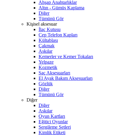
Ahşap Anahtarlıklar
Altın - Gümüş Kaplama
Diğer
Tümünü Gör
Kişisel aksesuar
İlaç Kutusu
Cep Telefon Kapları
Kültablası
Çakmak
Askılar
Kemerler ve Kemer Tokaları
Yelpaze
Kozmetik
Saç Aksesuarları
El Ayak Bakım Aksesuarları
Gözlük
Diğer
Tümünü Gör
Diğer
Diğer
Askılar
Oyun Kartları
Eğitici Oyunlar
Sergileme Setleri
Kimlik Etiketi