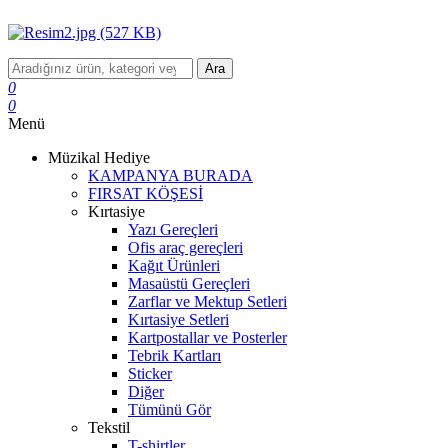
Ara
0
0
Menü
Müzikal Hediye
KAMPANYA BURADA
FIRSAT KÖŞESİ
Kırtasiye
Yazı Gereçleri
Ofis araç gereçleri
Kağıt Ürünleri
Masaüstü Gereçleri
Zarflar ve Mektup Setleri
Kırtasiye Setleri
Kartpostallar ve Posterler
Tebrik Kartları
Sticker
Diğer
Tümünü Gör
Tekstil
T-shirtler