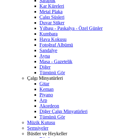
Şaraplık
Kar Küreleri
Metal Plaka
Çalgı Süsleri
Duvar Stiker
Yılbaşı - Paskalya - Özel Günler
Kumbara
Hava Kokusu
Fotoğraf Albümü
Sandalye
Ayna
Masa - Gazetelik
Diğer
Tümünü Gör
Çalgı Minyatürleri
Gitar
Keman
Piyano
Arp
Akordeon
Diğer Çalgı Minyatürleri
Tümünü Gör
Müzik Kutusu
Şemsiyeler
Büstler ve Heykeller