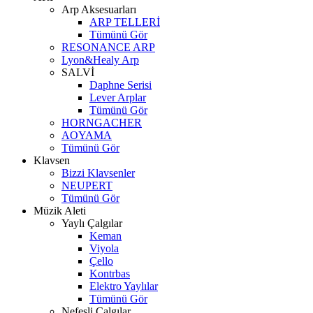
Arp Aksesuarları
ARP TELLERİ
Tümünü Gör
RESONANCE ARP
Lyon&Healy Arp
SALVİ
Daphne Serisi
Lever Arplar
Tümünü Gör
HORNGACHER
AOYAMA
Tümünü Gör
Klavsen
Bizzi Klavsenler
NEUPERT
Tümünü Gör
Müzik Aleti
Yaylı Çalgılar
Keman
Viyola
Çello
Kontrbas
Elektro Yaylılar
Tümünü Gör
Nefesli Çalgılar