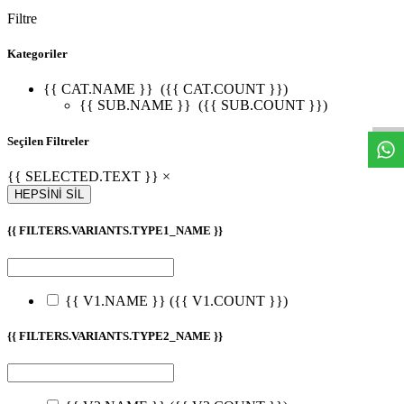
Filtre
Kategoriler
W
h
t
s
a
p
p
D
e
s
t
e
H
a
t
t
{{ CAT.NAME }}
({{ CAT.COUNT }})
{{ SUB.NAME }}
({{ SUB.COUNT }})
Seçilen Filtreler
{{ SELECTED.TEXT }} ×
HEPSİNİ SİL
{{ FILTERS.VARIANTS.TYPE1_NAME }}
{{ V1.NAME }}
({{ V1.COUNT }})
{{ FILTERS.VARIANTS.TYPE2_NAME }}