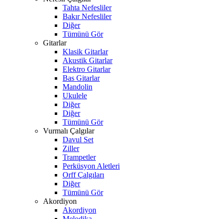
Tahta Nefesliler
Bakır Nefesliler
Diğer
Tümünü Gör
Gitarlar
Klasik Gitarlar
Akustik Gitarlar
Elektro Gitarlar
Bas Gitarlar
Mandolin
Ukulele
Diğer
Diğer
Tümünü Gör
Vurmalı Çalgılar
Davul Set
Ziller
Trampetler
Perküsyon Aletleri
Orff Çalgıları
Diğer
Tümünü Gör
Akordiyon
Akordiyon
Melodika