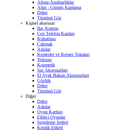
Ahşap Anahtarlıklar
Altın - Gümüş Kaplama
Diğer
Tümünü Gör
Kişisel aksesuar
İlaç Kutusu
Cep Telefon Kapları
Kültablası
Çakmak
Askılar
Kemerler ve Kemer Tokaları
Yelpaze
Kozmetik
Saç Aksesuarları
El Ayak Bakım Aksesuarları
Gözlük
Diğer
Tümünü Gör
Diğer
Diğer
Askılar
Oyun Kartları
Eğitici Oyunlar
Sergileme Setleri
Kimlik Etiketi