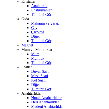
Kristaller
Anahtarlık
Enstrümanlar
Tümünü Gör
Gıda
Makarna ve Şarap
Çay
Çikolata
Diğer
Tümünü Gör
Magnet
Mum ve Mumluklar
Mum
Mumluk
Tümünü Gör
Saatler
Duvar Saati
Masa Saati
Kol Saati
Diğer
Tümünü Gör
Anahtarlıklar
Notalı Anahtarlıklar
Deri Anahtarlıklar
Madeni Anahtarlıklar