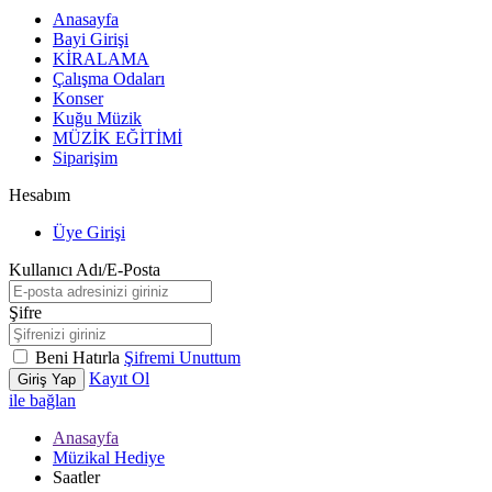
Anasayfa
Bayi Girişi
KİRALAMA
Çalışma Odaları
Konser
Kuğu Müzik
MÜZİK EĞİTİMİ
Siparişim
Hesabım
Üye Girişi
Kullanıcı Adı/E-Posta
Şifre
Beni Hatırla
Şifremi Unuttum
Kayıt Ol
Giriş Yap
ile bağlan
Anasayfa
Müzikal Hediye
Saatler