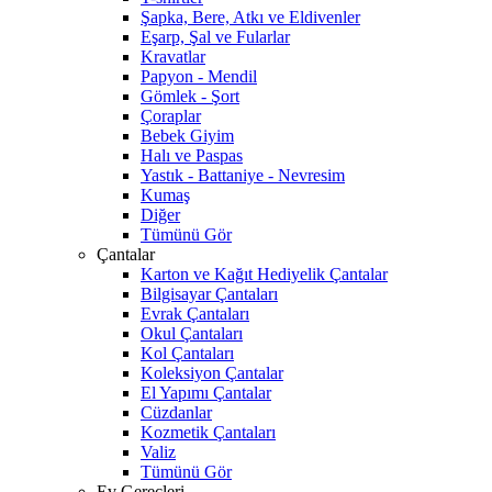
Şapka, Bere, Atkı ve Eldivenler
Eşarp, Şal ve Fularlar
Kravatlar
Papyon - Mendil
Gömlek - Şort
Çoraplar
Bebek Giyim
Halı ve Paspas
Yastık - Battaniye - Nevresim
Kumaş
Diğer
Tümünü Gör
Çantalar
Karton ve Kağıt Hediyelik Çantalar
Bilgisayar Çantaları
Evrak Çantaları
Okul Çantaları
Kol Çantaları
Koleksiyon Çantalar
El Yapımı Çantalar
Cüzdanlar
Kozmetik Çantaları
Valiz
Tümünü Gör
Ev Gereçleri