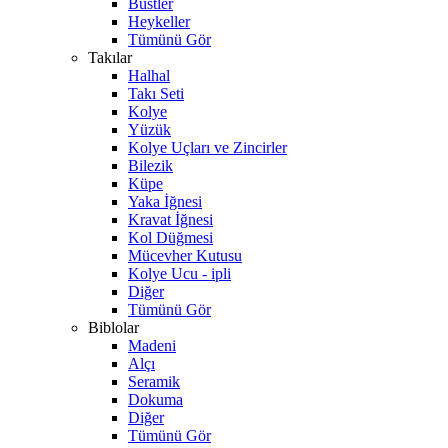
Büstler
Heykeller
Tümünü Gör
Takılar
Halhal
Takı Seti
Kolye
Yüzük
Kolye Uçları ve Zincirler
Bilezik
Küpe
Yaka İğnesi
Kravat İğnesi
Kol Düğmesi
Mücevher Kutusu
Kolye Ucu - ipli
Diğer
Tümünü Gör
Biblolar
Madeni
Alçı
Seramik
Dokuma
Diğer
Tümünü Gör