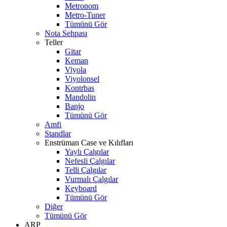
Metronom
Metro-Tuner
Tümünü Gör
Nota Sehpası
Teller
Gitar
Keman
Viyola
Viyolonsel
Kontrbas
Mandolin
Banjo
Tümünü Gör
Amfi
Standlar
Enstrüman Case ve Kılıfları
Yaylı Çalgılar
Nefesli Çalgılar
Telli Çalgılar
Vurmalı Çalgılar
Keyboard
Tümünü Gör
Diğer
Tümünü Gör
ARP