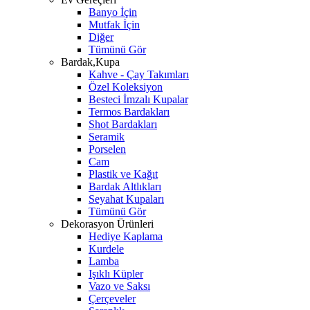
Banyo İçin
Mutfak İçin
Diğer
Tümünü Gör
Bardak,Kupa
Kahve - Çay Takımları
Özel Koleksiyon
Besteci İmzalı Kupalar
Termos Bardakları
Shot Bardakları
Seramik
Porselen
Cam
Plastik ve Kağıt
Bardak Altlıkları
Seyahat Kupaları
Tümünü Gör
Dekorasyon Ürünleri
Hediye Kaplama
Kurdele
Lamba
Işıklı Küpler
Vazo ve Saksı
Çerçeveler