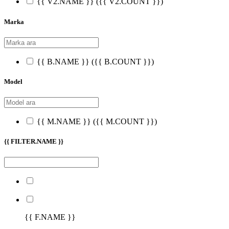
{{ V2.NAME }}
({{ V2.COUNT }})
Marka
{{ B.NAME }}
({{ B.COUNT }})
Model
{{ M.NAME }}
({{ M.COUNT }})
{{ FILTER.NAME }}
{{ F.NAME }}