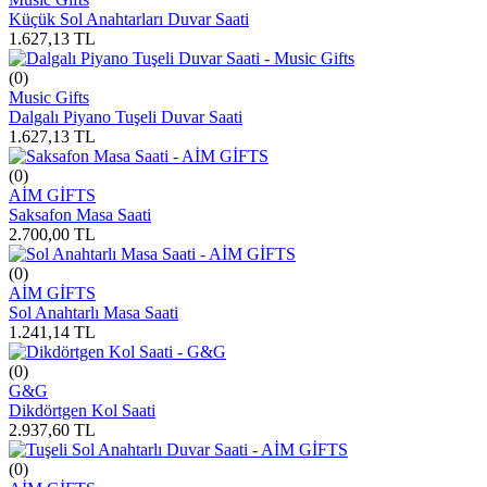
Küçük Sol Anahtarları Duvar Saati
1.627,13
TL
(0)
Music Gifts
Dalgalı Piyano Tuşeli Duvar Saati
1.627,13
TL
(0)
AİM GİFTS
Saksafon Masa Saati
2.700,00
TL
(0)
AİM GİFTS
Sol Anahtarlı Masa Saati
1.241,14
TL
(0)
G&G
Dikdörtgen Kol Saati
2.937,60
TL
(0)