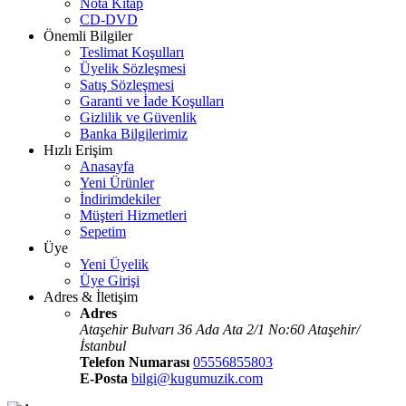
Nota Kitap
CD-DVD
Önemli Bilgiler
Teslimat Koşulları
Üyelik Sözleşmesi
Satış Sözleşmesi
Garanti ve İade Koşulları
Gizlilik ve Güvenlik
Banka Bilgilerimiz
Hızlı Erişim
Anasayfa
Yeni Ürünler
İndirimdekiler
Müşteri Hizmetleri
Sepetim
Üye
Yeni Üyelik
Üye Girişi
Adres & İletişim
Adres
Ataşehir Bulvarı 36 Ada Ata 2/1 No:60 Ataşehir/
İstanbul
Telefon Numarası
05556855803
E-Posta
bilgi@kugumuzik.com