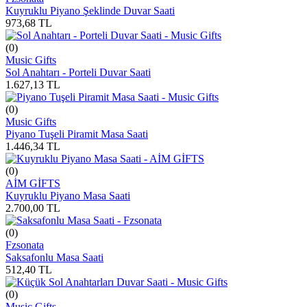
Kuyruklu Piyano Şeklinde Duvar Saati
973,68
TL
(0)
Music Gifts
Sol Anahtarı - Porteli Duvar Saati
1.627,13
TL
(0)
Music Gifts
Piyano Tuşeli Piramit Masa Saati
1.446,34
TL
(0)
AİM GİFTS
Kuyruklu Piyano Masa Saati
2.700,00
TL
(0)
Fzsonata
Saksafonlu Masa Saati
512,40
TL
(0)
Music Gifts