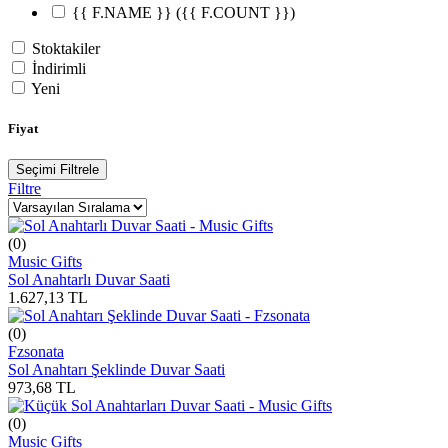
{{ F.NAME }}
({{ F.COUNT }})
Stoktakiler
İndirimli
Yeni
Fiyat
Seçimi Filtrele
Filtre
(0)
Music Gifts
Sol Anahtarlı Duvar Saati
1.627,13
TL
(0)
Fzsonata
Sol Anahtarı Şeklinde Duvar Saati
973,68
TL
(0)
Music Gifts