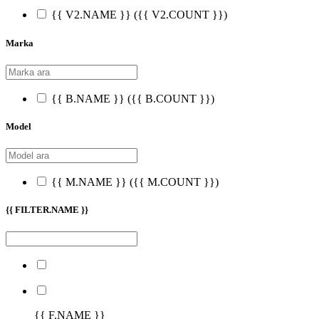
{{ V2.NAME }}
({{ V2.COUNT }})
Marka
{{ B.NAME }}
({{ B.COUNT }})
Model
{{ M.NAME }}
({{ M.COUNT }})
{{ FILTER.NAME }}
{{ F.NAME }}