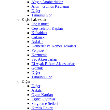
Ahşap Anahtarlıklar
Altın - Gümüş Kaplama
Diğer
Tümünü Gör
Kişisel aksesuar
İlaç Kutusu
Cep Telefon Kapları
Kültablası
Çakmak
Askılar
Kemerler ve Kemer Tokaları
Yelpaze
Kozmetik
Saç Aksesuarları
El Ayak Bakım Aksesuarları
Gözlük
Diğer
Tümünü Gör
Diğer
Diğer
Askılar
Oyun Kartları
Eğitici Oyunlar
Sergileme Setleri
Kimlik Etiketi