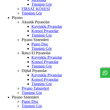
Tümünü Gör
FIRSAT KÖŞESİ
Tümünü Gör
Piyano
Akustik Piyanolar
Kuyruklu Piyanolar
Konsol Piyanolar
Tümünü Gör
Piyano Sistemleri
Piano Disc
Tümünü Gör
W
h
t
s
a
p
p
D
e
s
t
e
H
a
t
t
İkinci El Piyanolar
Kuyruklu Piyanolar
Konsol Piyanolar
Tümünü Gör
Dijital Piyanolar
Kuyruklu Piyanolar
Konsol Piyanolar
Tümünü Gör
Piyano Tabureleri
Tümünü Gör
Piyano Sistemleri
Piano Disc
Tümünü Gör