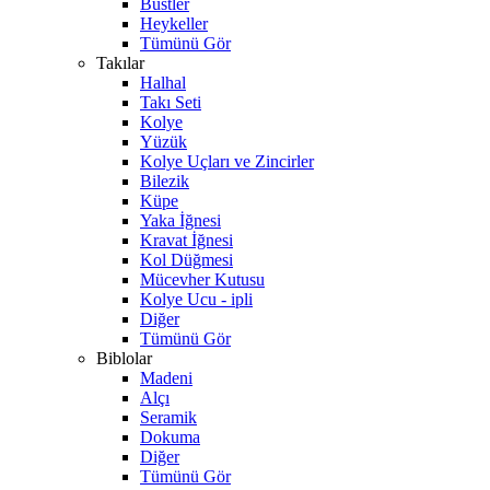
Büstler
Heykeller
Tümünü Gör
Takılar
Halhal
Takı Seti
Kolye
Yüzük
Kolye Uçları ve Zincirler
Bilezik
Küpe
Yaka İğnesi
Kravat İğnesi
Kol Düğmesi
Mücevher Kutusu
Kolye Ucu - ipli
Diğer
Tümünü Gör
Biblolar
Madeni
Alçı
Seramik
Dokuma
Diğer
Tümünü Gör