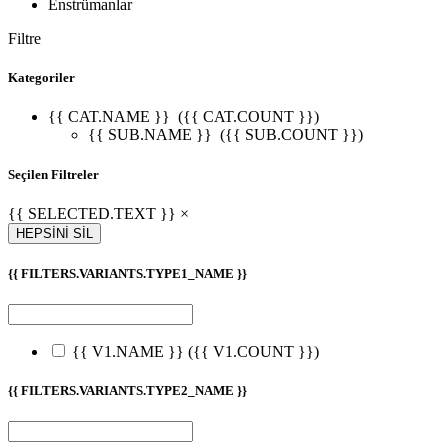
Enstrümanlar
Filtre
Kategoriler
{{ CAT.NAME }}
({{ CAT.COUNT }})
{{ SUB.NAME }}
({{ SUB.COUNT }})
Seçilen Filtreler
{{ SELECTED.TEXT }} ×
HEPSİNİ SİL
{{ FILTERS.VARIANTS.TYPE1_NAME }}
{{ V1.NAME }}
({{ V1.COUNT }})
{{ FILTERS.VARIANTS.TYPE2_NAME }}