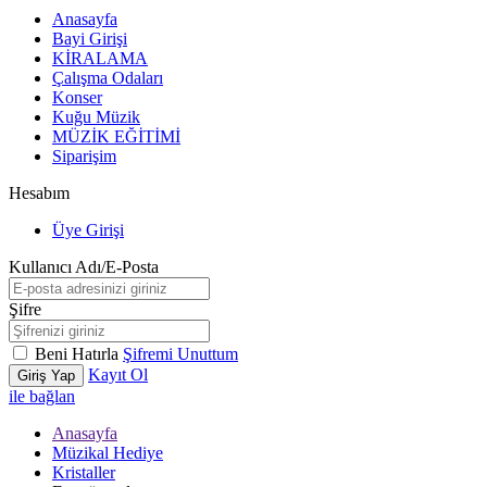
Anasayfa
Bayi Girişi
KİRALAMA
Çalışma Odaları
Konser
Kuğu Müzik
MÜZİK EĞİTİMİ
Siparişim
Hesabım
Üye Girişi
Kullanıcı Adı/E-Posta
Şifre
Beni Hatırla
Şifremi Unuttum
Kayıt Ol
Giriş Yap
ile bağlan
Anasayfa
Müzikal Hediye
Kristaller