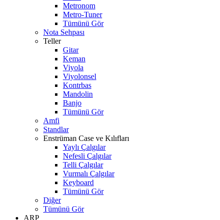
Metronom
Metro-Tuner
Tümünü Gör
Nota Sehpası
Teller
Gitar
Keman
Viyola
Viyolonsel
Kontrbas
Mandolin
Banjo
Tümünü Gör
Amfi
Standlar
Enstrüman Case ve Kılıfları
Yaylı Çalgılar
Nefesli Çalgılar
Telli Çalgılar
Vurmalı Çalgılar
Keyboard
Tümünü Gör
Diğer
Tümünü Gör
ARP