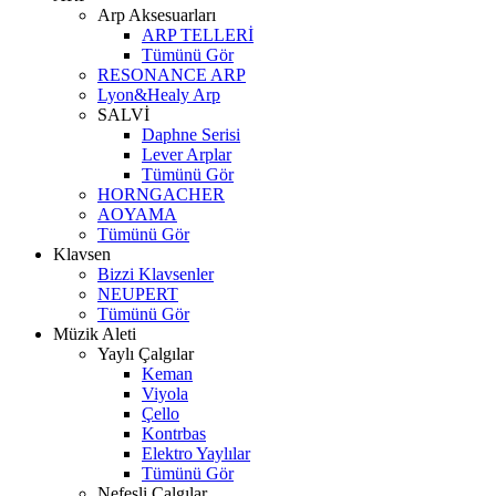
Arp Aksesuarları
ARP TELLERİ
Tümünü Gör
RESONANCE ARP
Lyon&Healy Arp
SALVİ
Daphne Serisi
Lever Arplar
Tümünü Gör
HORNGACHER
AOYAMA
Tümünü Gör
Klavsen
Bizzi Klavsenler
NEUPERT
Tümünü Gör
Müzik Aleti
Yaylı Çalgılar
Keman
Viyola
Çello
Kontrbas
Elektro Yaylılar
Tümünü Gör
Nefesli Çalgılar