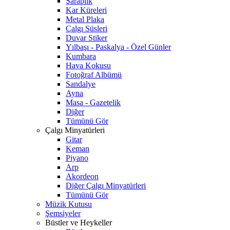
Şaraplık
Kar Küreleri
Metal Plaka
Çalgı Süsleri
Duvar Stiker
Yılbaşı - Paskalya - Özel Günler
Kumbara
Hava Kokusu
Fotoğraf Albümü
Sandalye
Ayna
Masa - Gazetelik
Diğer
Tümünü Gör
Çalgı Minyatürleri
Gitar
Keman
Piyano
Arp
Akordeon
Diğer Çalgı Minyatürleri
Tümünü Gör
Müzik Kutusu
Şemsiyeler
Büstler ve Heykeller