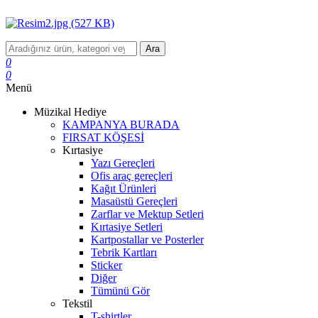
Ara
0
0
Menü
Müzikal Hediye
KAMPANYA BURADA
FIRSAT KÖŞESİ
Kırtasiye
Yazı Gereçleri
Ofis araç gereçleri
Kağıt Ürünleri
Masaüstü Gereçleri
Zarflar ve Mektup Setleri
Kırtasiye Setleri
Kartpostallar ve Posterler
Tebrik Kartları
Sticker
Diğer
Tümünü Gör
Tekstil
T-shirtler