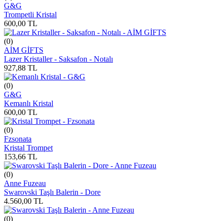
G&G
Trompetli Kristal
600,00
TL
(0)
AİM GİFTS
Lazer Kristaller - Saksafon - Notalı
927,88
TL
(0)
G&G
Kemanlı Kristal
600,00
TL
(0)
Fzsonata
Kristal Trompet
153,66
TL
(0)
Anne Fuzeau
Swarovski Taşlı Balerin - Dore
4.560,00
TL
(0)