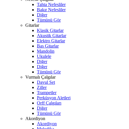
Tahta Nefesliler
Bakır Nefesliler
Diğer
Tümünü Gör
Gitarlar
Klasik Gitarlar
Akustik Gitarlar
Elektro Gitarlar
Bas Gitarlar
Mandolin
Ukulele
Diğer
Diğer
Tümünü Gör
Vurmalı Çalgılar
Davul Set
Ziller
Trampetler
Perküsyon Aletleri
Orff Çalgıları
Diğer
Tümünü Gör
Akordiyon
Akordiyon
Melodika