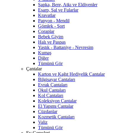
Şapka, Bere, Atkı ve Eldivenler
Eşarp, Şal ve Fularlar
Kravatlar
Papyon - Mendil
Gömlek - Şort
Çoraplar
Bebek Giyim
Halı ve Paspas
Yastık - Battaniye - Nevresim
Kumaş
Diğer
Tümünü Gör
Çantalar
Karton ve Kağıt Hediyelik Çantalar
Bilgisayar Çantaları
Evrak Çantaları
Okul Çantaları
Kol Çantaları
Koleksiyon Çantalar
El Yapımı Çantalar
Cüzdanlar
Kozmetik Çantaları
Valiz
Tümünü Gör
Ev Gereçleri