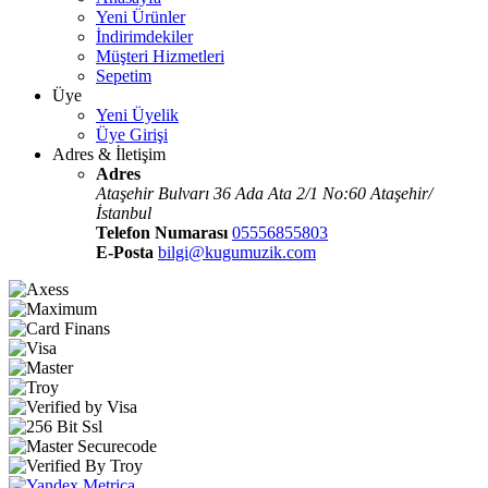
Yeni Ürünler
İndirimdekiler
Müşteri Hizmetleri
Sepetim
Üye
Yeni Üyelik
Üye Girişi
Adres & İletişim
Adres
Ataşehir Bulvarı 36 Ada Ata 2/1 No:60 Ataşehir/
İstanbul
Telefon Numarası
05556855803
E-Posta
bilgi@kugumuzik.com