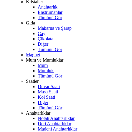
Kristaller
Anahtarlık
Enstrümanlar
Tümünü Gör
Gıda
Makarna ve Şarap
Çay
Çikolata
Diğer
Tümünü Gör
Magnet
Mum ve Mumluklar
Mum
Mumluk
Tümünü Gör
Saatler
Duvar Saati
Masa Saati
Kol Saati
Diğer
Tümünü Gör
Anahtarlıklar
Notalı Anahtarlıklar
Deri Anahtarlıklar
Madeni Anahtarlıklar