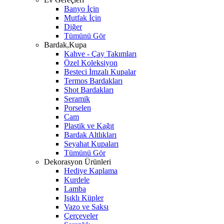
Banyo İçin
Mutfak İçin
Diğer
Tümünü Gör
Bardak,Kupa
Kahve - Çay Takımları
Özel Koleksiyon
Besteci İmzalı Kupalar
Termos Bardakları
Shot Bardakları
Seramik
Porselen
Cam
Plastik ve Kağıt
Bardak Altlıkları
Seyahat Kupaları
Tümünü Gör
Dekorasyon Ürünleri
Hediye Kaplama
Kurdele
Lamba
Işıklı Küpler
Vazo ve Saksı
Çerçeveler