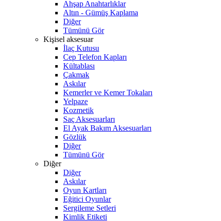
Ahşap Anahtarlıklar
Altın - Gümüş Kaplama
Diğer
Tümünü Gör
Kişisel aksesuar
İlaç Kutusu
Cep Telefon Kapları
Kültablası
Çakmak
Askılar
Kemerler ve Kemer Tokaları
Yelpaze
Kozmetik
Saç Aksesuarları
El Ayak Bakım Aksesuarları
Gözlük
Diğer
Tümünü Gör
Diğer
Diğer
Askılar
Oyun Kartları
Eğitici Oyunlar
Sergileme Setleri
Kimlik Etiketi