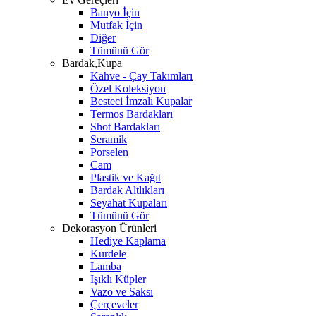
Banyo İçin
Mutfak İçin
Diğer
Tümünü Gör
Bardak,Kupa
Kahve - Çay Takımları
Özel Koleksiyon
Besteci İmzalı Kupalar
Termos Bardakları
Shot Bardakları
Seramik
Porselen
Cam
Plastik ve Kağıt
Bardak Altlıkları
Seyahat Kupaları
Tümünü Gör
Dekorasyon Ürünleri
Hediye Kaplama
Kurdele
Lamba
Işıklı Küpler
Vazo ve Saksı
Çerçeveler