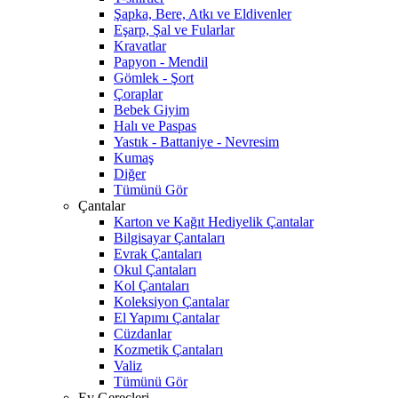
Şapka, Bere, Atkı ve Eldivenler
Eşarp, Şal ve Fularlar
Kravatlar
Papyon - Mendil
Gömlek - Şort
Çoraplar
Bebek Giyim
Halı ve Paspas
Yastık - Battaniye - Nevresim
Kumaş
Diğer
Tümünü Gör
Çantalar
Karton ve Kağıt Hediyelik Çantalar
Bilgisayar Çantaları
Evrak Çantaları
Okul Çantaları
Kol Çantaları
Koleksiyon Çantalar
El Yapımı Çantalar
Cüzdanlar
Kozmetik Çantaları
Valiz
Tümünü Gör
Ev Gereçleri