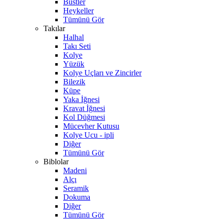
Büstler
Heykeller
Tümünü Gör
Takılar
Halhal
Takı Seti
Kolye
Yüzük
Kolye Uçları ve Zincirler
Bilezik
Küpe
Yaka İğnesi
Kravat İğnesi
Kol Düğmesi
Mücevher Kutusu
Kolye Ucu - ipli
Diğer
Tümünü Gör
Biblolar
Madeni
Alçı
Seramik
Dokuma
Diğer
Tümünü Gör