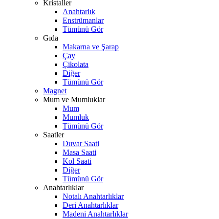
Kristaller
Anahtarlık
Enstrümanlar
Tümünü Gör
Gıda
Makarna ve Şarap
Çay
Çikolata
Diğer
Tümünü Gör
Magnet
Mum ve Mumluklar
Mum
Mumluk
Tümünü Gör
Saatler
Duvar Saati
Masa Saati
Kol Saati
Diğer
Tümünü Gör
Anahtarlıklar
Notalı Anahtarlıklar
Deri Anahtarlıklar
Madeni Anahtarlıklar