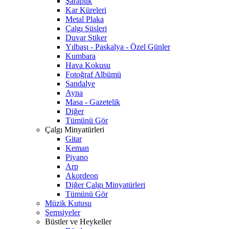
Şaraplık
Kar Küreleri
Metal Plaka
Çalgı Süsleri
Duvar Stiker
Yılbaşı - Paskalya - Özel Günler
Kumbara
Hava Kokusu
Fotoğraf Albümü
Sandalye
Ayna
Masa - Gazetelik
Diğer
Tümünü Gör
Çalgı Minyatürleri
Gitar
Keman
Piyano
Arp
Akordeon
Diğer Çalgı Minyatürleri
Tümünü Gör
Müzik Kutusu
Şemsiyeler
Büstler ve Heykeller