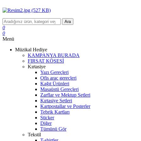
Ara
0
0
Menü
Müzikal Hediye
KAMPANYA BURADA
FIRSAT KÖŞESİ
Kırtasiye
Yazı Gereçleri
Ofis araç gereçleri
Kağıt Ürünleri
Masaüstü Gereçleri
Zarflar ve Mektup Setleri
Kırtasiye Setleri
Kartpostallar ve Posterler
Tebrik Kartları
Sticker
Diğer
Tümünü Gör
Tekstil
T-shirtler