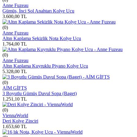
Anne Fuzeau
Gümüş, İnci Sol Anahtarı Kolye Ucu
3.600,00
TL
(0)
Anne Fuzeau
Altın Kaplama Sekizlik Nota Kolye Ucu
1.764,00
TL
(0)
Anne Fuzeau
Altın Kaplama Kuyruklu Piyano Kolye Ucu
5.328,00
TL
(0)
AİM GİFTS
3 Boyutlu Gümüş Davul Sopa (Baget)
1.251,10
TL
(0)
ViennaWorld
Deri Kolye Zinciri
1.653,60
TL