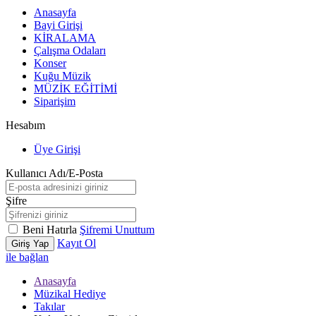
Anasayfa
Bayi Girişi
KİRALAMA
Çalışma Odaları
Konser
Kuğu Müzik
MÜZİK EĞİTİMİ
Siparişim
Hesabım
Üye Girişi
Kullanıcı Adı/E-Posta
Şifre
Beni Hatırla
Şifremi Unuttum
Kayıt Ol
Giriş Yap
ile bağlan
Anasayfa
Müzikal Hediye
Takılar