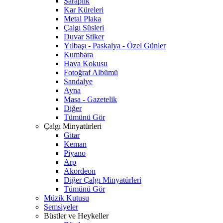
Şaraplık
Kar Küreleri
Metal Plaka
Çalgı Süsleri
Duvar Stiker
Yılbaşı - Paskalya - Özel Günler
Kumbara
Hava Kokusu
Fotoğraf Albümü
Sandalye
Ayna
Masa - Gazetelik
Diğer
Tümünü Gör
Çalgı Minyatürleri
Gitar
Keman
Piyano
Arp
Akordeon
Diğer Çalgı Minyatürleri
Tümünü Gör
Müzik Kutusu
Şemsiyeler
Büstler ve Heykeller