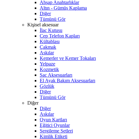
Ahşap Anahtarlıklar
Altın - Gümüş Kaplama
Diğer
Tümünü Gör
Kişisel aksesuar
İlaç Kutusu
Cep Telefon Kapları
Kültablası
Çakmak
Askılar
Kemerler ve Kemer Tokaları
Yelpaze
Kozmetik
Saç Aksesuarları
El Ayak Bakım Aksesuarları
Gözlük
Diğer
Tümünü Gör
Diğer
Diğer
Askılar
Oyun Kartları
Eğitici Oyunlar
Sergileme Setleri
Kimlik Etiketi