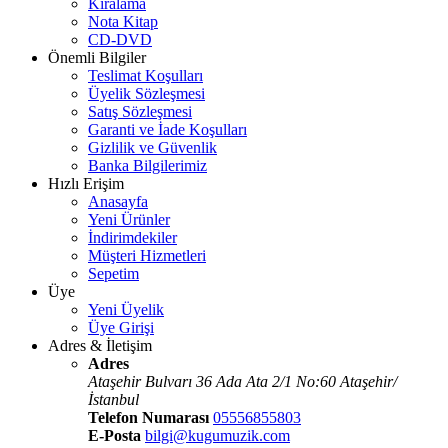
Kiralama
Nota Kitap
CD-DVD
Önemli Bilgiler
Teslimat Koşulları
Üyelik Sözleşmesi
Satış Sözleşmesi
Garanti ve İade Koşulları
Gizlilik ve Güvenlik
Banka Bilgilerimiz
Hızlı Erişim
Anasayfa
Yeni Ürünler
İndirimdekiler
Müşteri Hizmetleri
Sepetim
Üye
Yeni Üyelik
Üye Girişi
Adres & İletişim
Adres
Ataşehir Bulvarı 36 Ada Ata 2/1 No:60 Ataşehir/
İstanbul
Telefon Numarası
05556855803
E-Posta
bilgi@kugumuzik.com