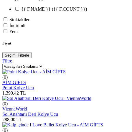
{{ F.NAME }}
({{ F.COUNT }})
Stoktakiler
İndirimli
Yeni
Fiyat
Seçimi Filtrele
Filtre
(0)
AİM GİFTS
Point Kolye Ucu
1.390,42
TL
(0)
ViennaWorld
Sol Anahtarlı Deri Kolye Ucu
288,00
TL
(0)