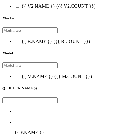
{{ V2.NAME }}
({{ V2.COUNT }})
Marka
{{ B.NAME }}
({{ B.COUNT }})
Model
{{ M.NAME }}
({{ M.COUNT }})
{{ FILTER.NAME }}
{{ F.NAME }}