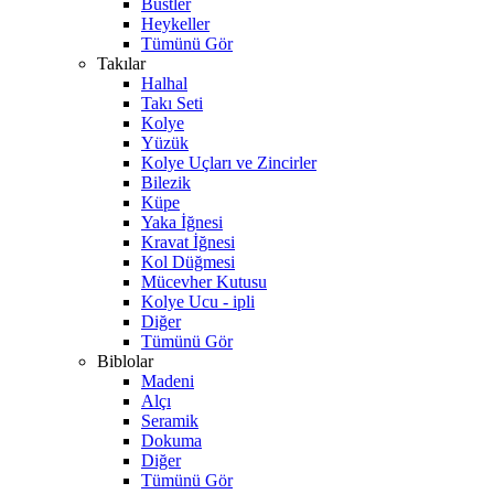
Büstler
Heykeller
Tümünü Gör
Takılar
Halhal
Takı Seti
Kolye
Yüzük
Kolye Uçları ve Zincirler
Bilezik
Küpe
Yaka İğnesi
Kravat İğnesi
Kol Düğmesi
Mücevher Kutusu
Kolye Ucu - ipli
Diğer
Tümünü Gör
Biblolar
Madeni
Alçı
Seramik
Dokuma
Diğer
Tümünü Gör