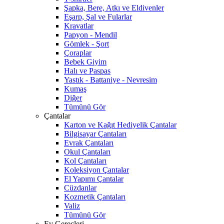
Şapka, Bere, Atkı ve Eldivenler
Eşarp, Şal ve Fularlar
Kravatlar
Papyon - Mendil
Gömlek - Şort
Çoraplar
Bebek Giyim
Halı ve Paspas
Yastık - Battaniye - Nevresim
Kumaş
Diğer
Tümünü Gör
Çantalar
Karton ve Kağıt Hediyelik Çantalar
Bilgisayar Çantaları
Evrak Çantaları
Okul Çantaları
Kol Çantaları
Koleksiyon Çantalar
El Yapımı Çantalar
Cüzdanlar
Kozmetik Çantaları
Valiz
Tümünü Gör
Ev Gereçleri