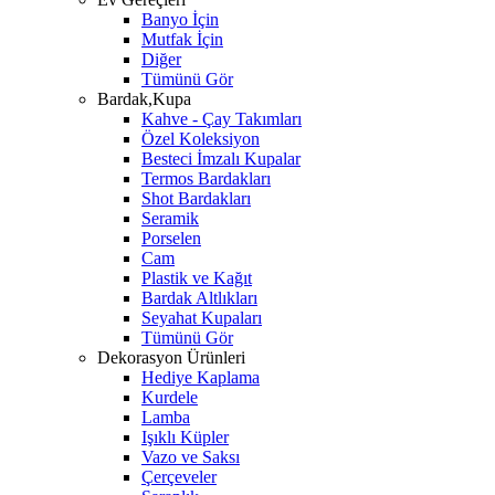
Banyo İçin
Mutfak İçin
Diğer
Tümünü Gör
Bardak,Kupa
Kahve - Çay Takımları
Özel Koleksiyon
Besteci İmzalı Kupalar
Termos Bardakları
Shot Bardakları
Seramik
Porselen
Cam
Plastik ve Kağıt
Bardak Altlıkları
Seyahat Kupaları
Tümünü Gör
Dekorasyon Ürünleri
Hediye Kaplama
Kurdele
Lamba
Işıklı Küpler
Vazo ve Saksı
Çerçeveler