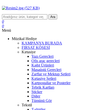
Ara
0
0
Menü
Müzikal Hediye
KAMPANYA BURADA
FIRSAT KÖŞESİ
Kırtasiye
Yazı Gereçleri
Ofis araç gereçleri
Kağıt Ürünleri
Masaüstü Gereçleri
Zarflar ve Mektup Setleri
Kırtasiye Setleri
Kartpostallar ve Posterler
Tebrik Kartları
Sticker
Diğer
Tümünü Gör
Tekstil
T-shirtler