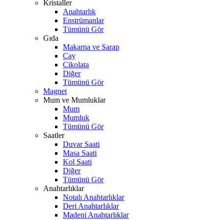
Kristaller
Anahtarlık
Enstrümanlar
Tümünü Gör
Gıda
Makarna ve Şarap
Çay
Çikolata
Diğer
Tümünü Gör
Magnet
Mum ve Mumluklar
Mum
Mumluk
Tümünü Gör
Saatler
Duvar Saati
Masa Saati
Kol Saati
Diğer
Tümünü Gör
Anahtarlıklar
Notalı Anahtarlıklar
Deri Anahtarlıklar
Madeni Anahtarlıklar