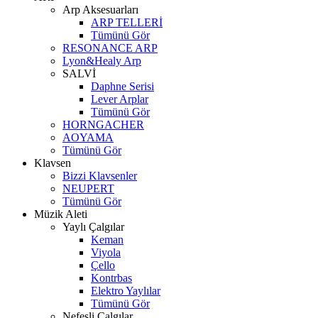
Arp Aksesuarları
ARP TELLERİ
Tümünü Gör
RESONANCE ARP
Lyon&Healy Arp
SALVİ
Daphne Serisi
Lever Arplar
Tümünü Gör
HORNGACHER
AOYAMA
Tümünü Gör
Klavsen
Bizzi Klavsenler
NEUPERT
Tümünü Gör
Müzik Aleti
Yaylı Çalgılar
Keman
Viyola
Çello
Kontrbas
Elektro Yaylılar
Tümünü Gör
Nefesli Çalgılar