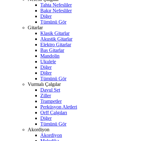
Tahta Nefesliler
Bakır Nefesliler
Diğer
Tümünü Gör
Gitarlar
Klasik Gitarlar
Akustik Gitarlar
Elektro Gitarlar
Bas Gitarlar
Mandolin
Ukulele
Diğer
Diğer
Tümünü Gör
Vurmalı Çalgılar
Davul Set
Ziller
Trampetler
Perküsyon Aletleri
Orff Çalgıları
Diğer
Tümünü Gör
Akordiyon
Akordiyon
Melodika