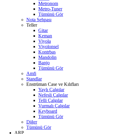
Metronom
Metro-Tuner
Tümünü Gör
Nota Sehpası
Teller
Gitar
Keman
Viyola
Viyolonsel
Kontrbas
Mandolin
Banjo
Tümünü Gör
Amfi
Standlar
Enstrüman Case ve Kılıfları
Yaylı Çalgılar
Nefesli Çalgılar
Telli Çalgılar
Vurmalı Çalgılar
Keyboard
Tümünü Gör
Diğer
Tümünü Gör
ARP