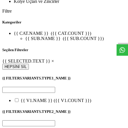
Kolye Uçları ve Zincirler
Filtre
Kategoriler
W
h
t
s
a
p
p
D
e
s
t
e
H
a
t
t
{{ CAT.NAME }}
({{ CAT.COUNT }})
{{ SUB.NAME }}
({{ SUB.COUNT }})
Seçilen Filtreler
{{ SELECTED.TEXT }} ×
HEPSİNİ SİL
{{ FILTERS.VARIANTS.TYPE1_NAME }}
{{ V1.NAME }}
({{ V1.COUNT }})
{{ FILTERS.VARIANTS.TYPE2_NAME }}