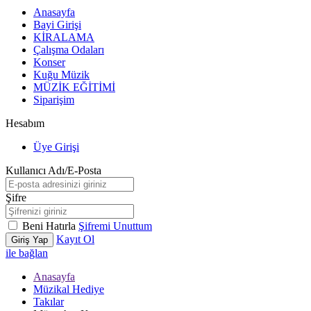
Anasayfa
Bayi Girişi
KİRALAMA
Çalışma Odaları
Konser
Kuğu Müzik
MÜZİK EĞİTİMİ
Siparişim
Hesabım
Üye Girişi
Kullanıcı Adı/E-Posta
Şifre
Beni Hatırla
Şifremi Unuttum
Kayıt Ol
Giriş Yap
ile bağlan
Anasayfa
Müzikal Hediye
Takılar