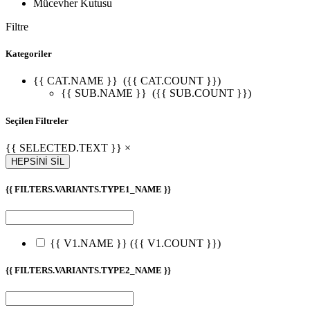
Mücevher Kutusu
Filtre
Kategoriler
{{ CAT.NAME }}
({{ CAT.COUNT }})
{{ SUB.NAME }}
({{ SUB.COUNT }})
Seçilen Filtreler
{{ SELECTED.TEXT }} ×
HEPSİNİ SİL
{{ FILTERS.VARIANTS.TYPE1_NAME }}
{{ V1.NAME }}
({{ V1.COUNT }})
{{ FILTERS.VARIANTS.TYPE2_NAME }}