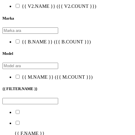
{{ V2.NAME }}
({{ V2.COUNT }})
Marka
{{ B.NAME }}
({{ B.COUNT }})
Model
{{ M.NAME }}
({{ M.COUNT }})
{{ FILTER.NAME }}
{{ F.NAME }}