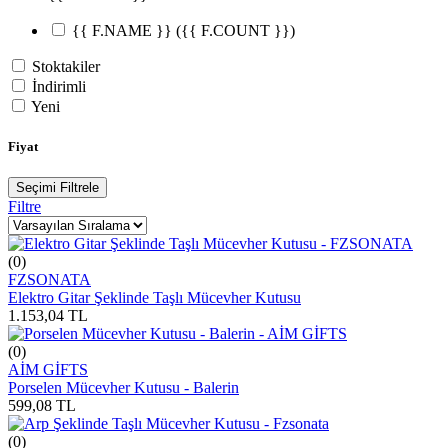
{{ F.NAME }}
({{ F.COUNT }})
Stoktakiler
İndirimli
Yeni
Fiyat
Seçimi Filtrele
Filtre
(0)
FZSONATA
Elektro Gitar Şeklinde Taşlı Mücevher Kutusu
1.153,04
TL
(0)
AİM GİFTS
Porselen Mücevher Kutusu - Balerin
599,08
TL
(0)