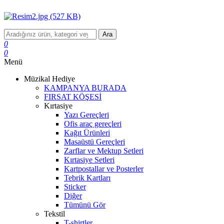
Ara
0
0
Menü
Müzikal Hediye
KAMPANYA BURADA
FIRSAT KÖŞESİ
Kırtasiye
Yazı Gereçleri
Ofis araç gereçleri
Kağıt Ürünleri
Masaüstü Gereçleri
Zarflar ve Mektup Setleri
Kırtasiye Setleri
Kartpostallar ve Posterler
Tebrik Kartları
Sticker
Diğer
Tümünü Gör
Tekstil
T-shirtler