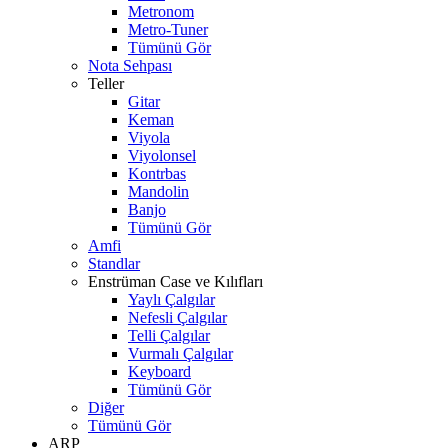
Metronom
Metro-Tuner
Tümünü Gör
Nota Sehpası
Teller
Gitar
Keman
Viyola
Viyolonsel
Kontrbas
Mandolin
Banjo
Tümünü Gör
Amfi
Standlar
Enstrüman Case ve Kılıfları
Yaylı Çalgılar
Nefesli Çalgılar
Telli Çalgılar
Vurmalı Çalgılar
Keyboard
Tümünü Gör
Diğer
Tümünü Gör
ARP