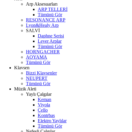
Arp Aksesuarları
ARP TELLERİ
Tümünü Gör
RESONANCE ARP
Lyon&Healy Arp
SALVİ
Daphne Serisi
Lever Arplar
Tümünü Gör
HORNGACHER
AOYAMA
Tümünü Gör
Klavsen
Bizzi Klavsenler
NEUPERT
Tümünü Gör
Müzik Aleti
Yaylı Çalgılar
Keman
Viyola
Çello
Kontrbas
Elektro Yaylılar
Tümünü Gör
Nefesli Çalgılar