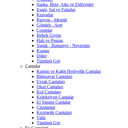
Şapka, Bere, Atkı ve Eldivenler
Eşarp, Şal ve Fularlar
Kravatlar
Papyon - Mendil
Gömlek - Şort
Çoraplar
Bebek Giyim
Halı ve Paspas
Yastık - Battaniye - Nevresim
Kumaş
Diğer
Tümünü Gör
Çantalar
Karton ve Kağıt Hediyelik Çantalar
Bilgisayar Çantaları
Evrak Çantaları
Okul Çantaları
Kol Çantaları
Koleksiyon Çantalar
El Yapımı Çantalar
Cüzdanlar
Kozmetik Çantaları
Valiz
Tümünü Gör
Ev Gereçleri