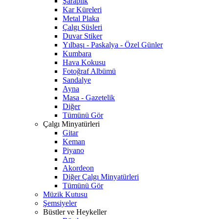
Şaraplık
Kar Küreleri
Metal Plaka
Çalgı Süsleri
Duvar Stiker
Yılbaşı - Paskalya - Özel Günler
Kumbara
Hava Kokusu
Fotoğraf Albümü
Sandalye
Ayna
Masa - Gazetelik
Diğer
Tümünü Gör
Çalgı Minyatürleri
Gitar
Keman
Piyano
Arp
Akordeon
Diğer Çalgı Minyatürleri
Tümünü Gör
Müzik Kutusu
Şemsiyeler
Büstler ve Heykeller