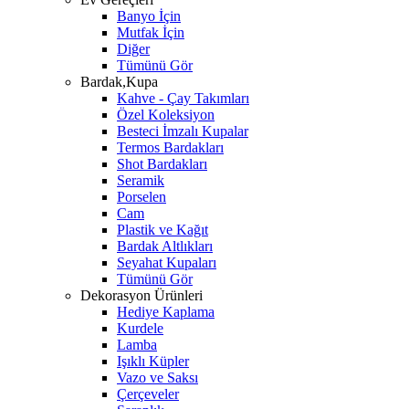
Banyo İçin
Mutfak İçin
Diğer
Tümünü Gör
Bardak,Kupa
Kahve - Çay Takımları
Özel Koleksiyon
Besteci İmzalı Kupalar
Termos Bardakları
Shot Bardakları
Seramik
Porselen
Cam
Plastik ve Kağıt
Bardak Altlıkları
Seyahat Kupaları
Tümünü Gör
Dekorasyon Ürünleri
Hediye Kaplama
Kurdele
Lamba
Işıklı Küpler
Vazo ve Saksı
Çerçeveler