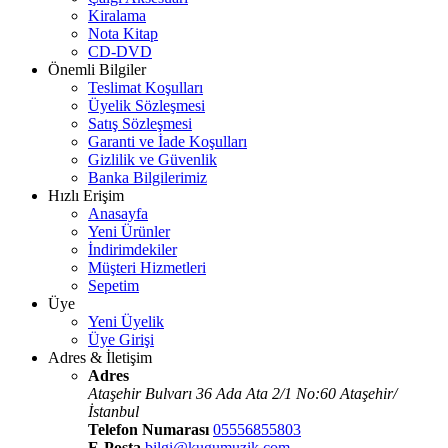
Kiralama
Nota Kitap
CD-DVD
Önemli Bilgiler
Teslimat Koşulları
Üyelik Sözleşmesi
Satış Sözleşmesi
Garanti ve İade Koşulları
Gizlilik ve Güvenlik
Banka Bilgilerimiz
Hızlı Erişim
Anasayfa
Yeni Ürünler
İndirimdekiler
Müşteri Hizmetleri
Sepetim
Üye
Yeni Üyelik
Üye Girişi
Adres & İletişim
Adres
Ataşehir Bulvarı 36 Ada Ata 2/1 No:60 Ataşehir/
İstanbul
Telefon Numarası
05556855803
E-Posta
bilgi@kugumuzik.com