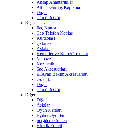
Ahşap Anahtarlıklar
Altın - Gümüş Kaplama
Diğer
Tümünü Gör
Kişisel aksesuar
İlaç Kutusu
Cep Telefon Kapları
Kültablası
Çakmak
Askılar
Kemerler ve Kemer Tokaları
Yelpaze
Kozmetik
Saç Aksesuarları
El Ayak Bakım Aksesuarları
Gözlük
Diğer
Tümünü Gör
Diğer
Diğer
Askılar
Oyun Kartları
Eğitici Oyunlar
Sergileme Setleri
Kimlik Etiketi