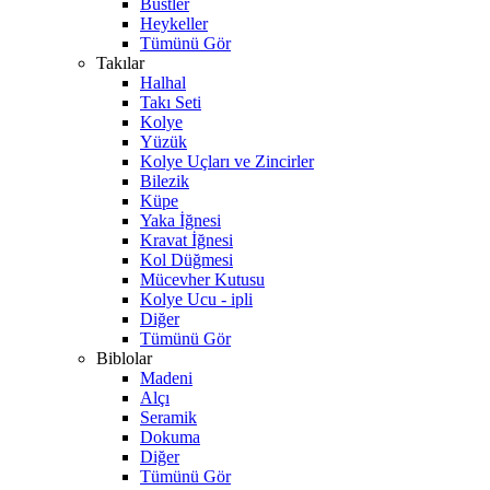
Büstler
Heykeller
Tümünü Gör
Takılar
Halhal
Takı Seti
Kolye
Yüzük
Kolye Uçları ve Zincirler
Bilezik
Küpe
Yaka İğnesi
Kravat İğnesi
Kol Düğmesi
Mücevher Kutusu
Kolye Ucu - ipli
Diğer
Tümünü Gör
Biblolar
Madeni
Alçı
Seramik
Dokuma
Diğer
Tümünü Gör