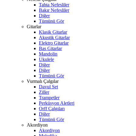
Tahta Nefesliler
Bakır Nefesliler
Diğer
Tümünü Gör
Gitarlar
Klasik Gitarlar
Akustik Gitarlar
Elektro Gitarlar
Bas Gitarlar
Mandolin
Ukulele
Diğer
Diğer
Tümünü Gör
Vurmalı Çalgılar
Davul Set
Ziller
Trampetler
Perküsyon Aletleri
Orff Çalgıları
Diğer
Tümünü Gör
Akordiyon
Akordiyon
Melodika