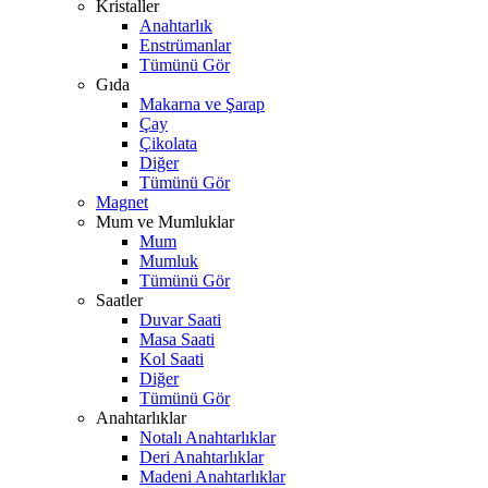
Kristaller
Anahtarlık
Enstrümanlar
Tümünü Gör
Gıda
Makarna ve Şarap
Çay
Çikolata
Diğer
Tümünü Gör
Magnet
Mum ve Mumluklar
Mum
Mumluk
Tümünü Gör
Saatler
Duvar Saati
Masa Saati
Kol Saati
Diğer
Tümünü Gör
Anahtarlıklar
Notalı Anahtarlıklar
Deri Anahtarlıklar
Madeni Anahtarlıklar