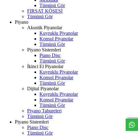
Tümünü Gör
FIRSAT KÖŞESİ
Tümünü Gör
Piyano
Akustik Piyanolar
Kuyruklu Piyanolar
Konsol Piyanolar
Tümünü Gör
Piyano Sistemleri
Piano Disc
Tümünü Gör
İkinci El Piyanolar
Kuyruklu Piyanolar
Konsol Piyanolar
Tümünü Gör
Dijital Piyanolar
Kuyruklu Piyanolar
W
h
t
s
a
p
p
D
e
s
t
e
H
a
t
t
Konsol Piyanolar
Tümünü Gör
Piyano Tabureleri
Tümünü Gör
Piyano Sistemleri
Piano Disc
Tümünü Gör