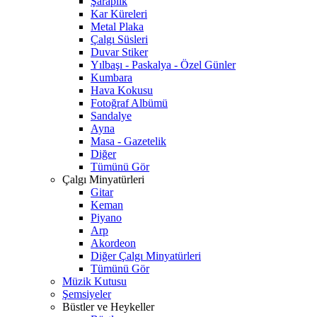
Şaraplık
Kar Küreleri
Metal Plaka
Çalgı Süsleri
Duvar Stiker
Yılbaşı - Paskalya - Özel Günler
Kumbara
Hava Kokusu
Fotoğraf Albümü
Sandalye
Ayna
Masa - Gazetelik
Diğer
Tümünü Gör
Çalgı Minyatürleri
Gitar
Keman
Piyano
Arp
Akordeon
Diğer Çalgı Minyatürleri
Tümünü Gör
Müzik Kutusu
Şemsiyeler
Büstler ve Heykeller