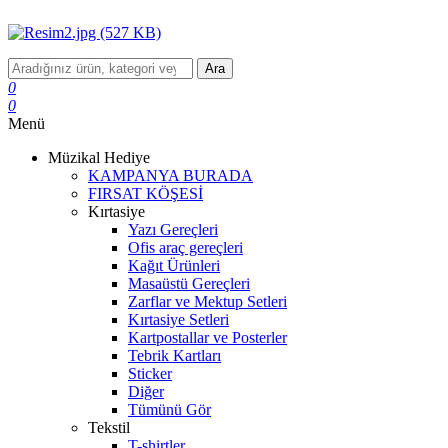
Ara
0
0
Menü
Müzikal Hediye
KAMPANYA BURADA
FIRSAT KÖŞESİ
Kırtasiye
Yazı Gereçleri
Ofis araç gereçleri
Kağıt Ürünleri
Masaüstü Gereçleri
Zarflar ve Mektup Setleri
Kırtasiye Setleri
Kartpostallar ve Posterler
Tebrik Kartları
Sticker
Diğer
Tümünü Gör
Tekstil
T-shirtler