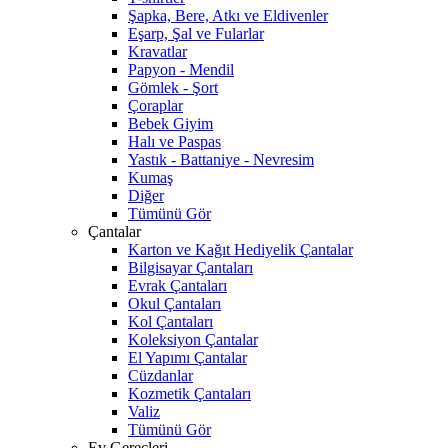
Şapka, Bere, Atkı ve Eldivenler
Eşarp, Şal ve Fularlar
Kravatlar
Papyon - Mendil
Gömlek - Şort
Çoraplar
Bebek Giyim
Halı ve Paspas
Yastık - Battaniye - Nevresim
Kumaş
Diğer
Tümünü Gör
Çantalar
Karton ve Kağıt Hediyelik Çantalar
Bilgisayar Çantaları
Evrak Çantaları
Okul Çantaları
Kol Çantaları
Koleksiyon Çantalar
El Yapımı Çantalar
Cüzdanlar
Kozmetik Çantaları
Valiz
Tümünü Gör
Ev Gereçleri