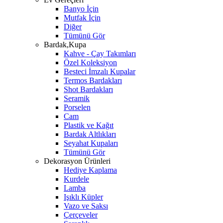
Banyo İçin
Mutfak İçin
Diğer
Tümünü Gör
Bardak,Kupa
Kahve - Çay Takımları
Özel Koleksiyon
Besteci İmzalı Kupalar
Termos Bardakları
Shot Bardakları
Seramik
Porselen
Cam
Plastik ve Kağıt
Bardak Altlıkları
Seyahat Kupaları
Tümünü Gör
Dekorasyon Ürünleri
Hediye Kaplama
Kurdele
Lamba
Işıklı Küpler
Vazo ve Saksı
Çerçeveler