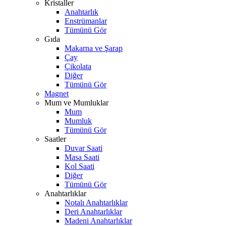
Kristaller
Anahtarlık
Enstrümanlar
Tümünü Gör
Gıda
Makarna ve Şarap
Çay
Çikolata
Diğer
Tümünü Gör
Magnet
Mum ve Mumluklar
Mum
Mumluk
Tümünü Gör
Saatler
Duvar Saati
Masa Saati
Kol Saati
Diğer
Tümünü Gör
Anahtarlıklar
Notalı Anahtarlıklar
Deri Anahtarlıklar
Madeni Anahtarlıklar