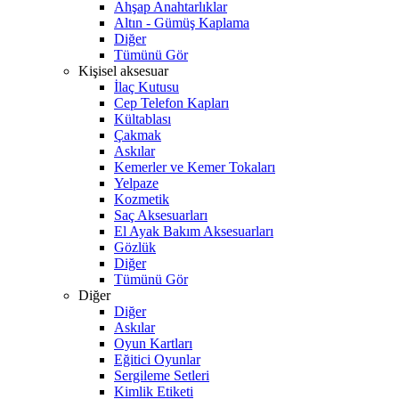
Ahşap Anahtarlıklar
Altın - Gümüş Kaplama
Diğer
Tümünü Gör
Kişisel aksesuar
İlaç Kutusu
Cep Telefon Kapları
Kültablası
Çakmak
Askılar
Kemerler ve Kemer Tokaları
Yelpaze
Kozmetik
Saç Aksesuarları
El Ayak Bakım Aksesuarları
Gözlük
Diğer
Tümünü Gör
Diğer
Diğer
Askılar
Oyun Kartları
Eğitici Oyunlar
Sergileme Setleri
Kimlik Etiketi