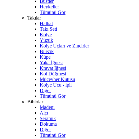
Büstler
Heykeller
Tümünü Gör
Takılar
Halhal
Takı Seti
Kolye
Yüzük
Kolye Uçları ve Zincirler
Bilezik
Küpe
Yaka İğnesi
Kravat İğnesi
Kol Düğmesi
Mücevher Kutusu
Kolye Ucu - ipli
Diğer
Tümünü Gör
Biblolar
Madeni
Alçı
Seramik
Dokuma
Diğer
Tümünü Gör