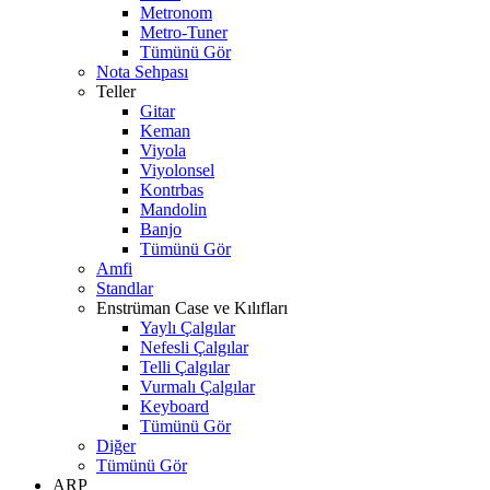
Metronom
Metro-Tuner
Tümünü Gör
Nota Sehpası
Teller
Gitar
Keman
Viyola
Viyolonsel
Kontrbas
Mandolin
Banjo
Tümünü Gör
Amfi
Standlar
Enstrüman Case ve Kılıfları
Yaylı Çalgılar
Nefesli Çalgılar
Telli Çalgılar
Vurmalı Çalgılar
Keyboard
Tümünü Gör
Diğer
Tümünü Gör
ARP