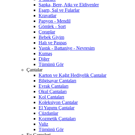
Şapka, Bere, Atkı ve Eldivenler
Eşarp, Şal ve Fularlar
Kravatlar
Papyon - Mendil
Gömlek - Şort
Çoraplar
Bebek Giyim
Halı ve Paspas
Yastık - Battaniye - Nevresim
Kumaş
Diğer
Tümünü Gör
Çantalar
Karton ve Kağıt Hediyelik Çantalar
Bilgisayar Çantaları
Evrak Çantaları
Okul Çantaları
Kol Çantaları
Koleksiyon Çantalar
El Yapımı Çantalar
Cüzdanlar
Kozmetik Çantaları
Valiz
Tümünü Gör
Ev Gereçleri