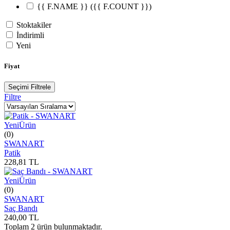
{{ F.NAME }}
({{ F.COUNT }})
Stoktakiler
İndirimli
Yeni
Fiyat
Seçimi Filtrele
Filtre
Yeni
Ürün
(0)
SWANART
Patik
228,81
TL
Yeni
Ürün
(0)
SWANART
Saç Bandı
240,00
TL
Toplam
2
ürün bulunmaktadır.