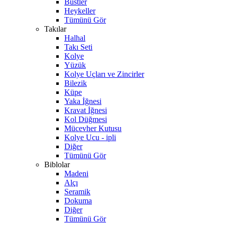
Büstler
Heykeller
Tümünü Gör
Takılar
Halhal
Takı Seti
Kolye
Yüzük
Kolye Uçları ve Zincirler
Bilezik
Küpe
Yaka İğnesi
Kravat İğnesi
Kol Düğmesi
Mücevher Kutusu
Kolye Ucu - ipli
Diğer
Tümünü Gör
Biblolar
Madeni
Alçı
Seramik
Dokuma
Diğer
Tümünü Gör