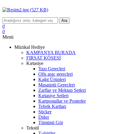
Ara
0
0
Menü
Müzikal Hediye
KAMPANYA BURADA
FIRSAT KÖŞESİ
Kırtasiye
Yazı Gereçleri
Ofis araç gereçleri
Kağıt Ürünleri
Masaüstü Gereçleri
Zarflar ve Mektup Setleri
Kırtasiye Setleri
Kartpostallar ve Posterler
Tebrik Kartları
Sticker
Diğer
Tümünü Gör
Tekstil
T-shirtler