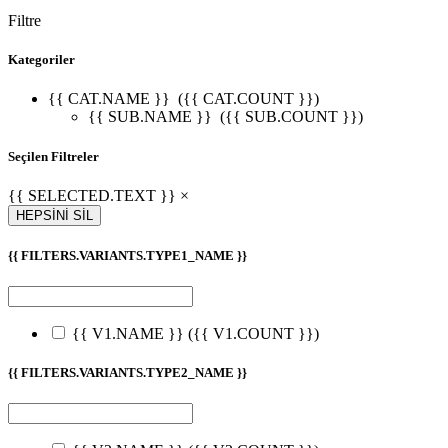
Filtre
Kategoriler
{{ CAT.NAME }}
({{ CAT.COUNT }})
{{ SUB.NAME }}
({{ SUB.COUNT }})
Seçilen Filtreler
{{ SELECTED.TEXT }} ×
HEPSİNİ SİL
{{ FILTERS.VARIANTS.TYPE1_NAME }}
{{ V1.NAME }}
({{ V1.COUNT }})
{{ FILTERS.VARIANTS.TYPE2_NAME }}