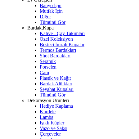
Banyo İçin
Mutfak İçin
Diğer
Tümünü Gör
Bardak,Kupa
Kahve - Çay Takımları
Özel Koleksiyon
Besteci İmzalı Kupalar
Termos Bardakları
Shot Bardakları
Seramik
Porselen
Cam
Plastik ve Kağıt
Bardak Altlıkları
Seyahat Kupaları
Tümünü Gör
Dekorasyon Ürünleri
Hediye Kaplama
Kurdele
Lamba
Işıklı Küpler
Vazo ve Saksı
Çerçeveler