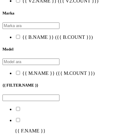
{{ V2.NAME }}
({{ V2.COUNT }})
Marka
{{ B.NAME }}
({{ B.COUNT }})
Model
{{ M.NAME }}
({{ M.COUNT }})
{{ FILTER.NAME }}
{{ F.NAME }}