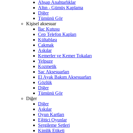
Ahşap Anahtarlıklar
Altın - Gümüş Kaplama
Diğer
Tümünü Gör
Kişisel aksesuar
İlaç Kutusu
Cep Telefon Kapları
Kültablası
Çakmak
Askılar
Kemerler ve Kemer Tokaları
Yelpaze
Kozmetik
Saç Aksesuarları
El Ayak Bakım Aksesuarları
Gözlük
Diğer
Tümünü Gör
Diğer
Diğer
Askılar
Oyun Kartları
Eğitici Oyunlar
Sergileme Setleri
Kimlik Etiketi