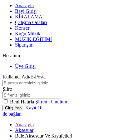
Anasayfa
Bayi Girişi
KİRALAMA
Çalışma Odaları
Konser
Kuğu Müzik
MÜZİK EĞİTİMİ
Siparişim
Hesabım
Üye Girişi
Kullanıcı Adı/E-Posta
Şifre
Beni Hatırla
Şifremi Unuttum
Kayıt Ol
Giriş Yap
ile bağlan
Anasayfa
Aksesuar
Bale Aksesuar Ve Kıyafetleri