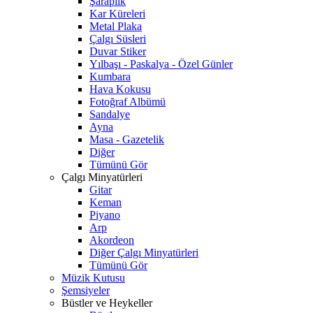
Şaraplık
Kar Küreleri
Metal Plaka
Çalgı Süsleri
Duvar Stiker
Yılbaşı - Paskalya - Özel Günler
Kumbara
Hava Kokusu
Fotoğraf Albümü
Sandalye
Ayna
Masa - Gazetelik
Diğer
Tümünü Gör
Çalgı Minyatürleri
Gitar
Keman
Piyano
Arp
Akordeon
Diğer Çalgı Minyatürleri
Tümünü Gör
Müzik Kutusu
Şemsiyeler
Büstler ve Heykeller