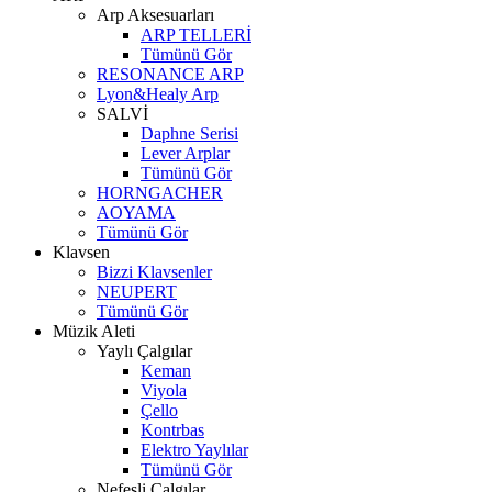
Arp Aksesuarları
ARP TELLERİ
Tümünü Gör
RESONANCE ARP
Lyon&Healy Arp
SALVİ
Daphne Serisi
Lever Arplar
Tümünü Gör
HORNGACHER
AOYAMA
Tümünü Gör
Klavsen
Bizzi Klavsenler
NEUPERT
Tümünü Gör
Müzik Aleti
Yaylı Çalgılar
Keman
Viyola
Çello
Kontrbas
Elektro Yaylılar
Tümünü Gör
Nefesli Çalgılar