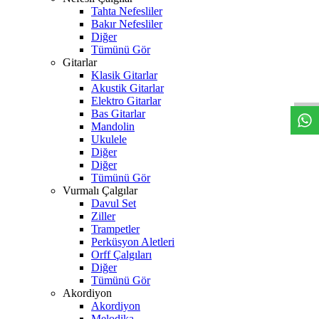
Tahta Nefesliler
Bakır Nefesliler
Diğer
Tümünü Gör
W
h
t
s
a
p
p
D
e
s
t
e
H
a
t
t
Gitarlar
Klasik Gitarlar
Akustik Gitarlar
Elektro Gitarlar
Bas Gitarlar
Mandolin
Ukulele
Diğer
Diğer
Tümünü Gör
Vurmalı Çalgılar
Davul Set
Ziller
Trampetler
Perküsyon Aletleri
Orff Çalgıları
Diğer
Tümünü Gör
Akordiyon
Akordiyon
Melodika