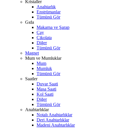
Kristaller
Anahtarlık
Enstrümanlar
Tümünü Gör
Gıda
Makarna ve Şarap
Çay
Çikolata
Diğer
Tümünü Gör
Magnet
Mum ve Mumluklar
Mum
Mumluk
Tümünü Gör
Saatler
Duvar Saati
Masa Saati
Kol Saati
Diğer
Tümünü Gör
Anahtarlıklar
Notalı Anahtarlıklar
Deri Anahtarlıklar
Madeni Anahtarlıklar