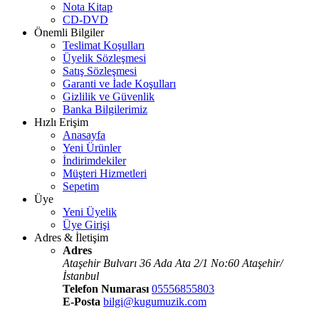
Nota Kitap
CD-DVD
Önemli Bilgiler
Teslimat Koşulları
Üyelik Sözleşmesi
Satış Sözleşmesi
Garanti ve İade Koşulları
Gizlilik ve Güvenlik
Banka Bilgilerimiz
Hızlı Erişim
Anasayfa
Yeni Ürünler
İndirimdekiler
Müşteri Hizmetleri
Sepetim
Üye
Yeni Üyelik
Üye Girişi
Adres & İletişim
Adres
Ataşehir Bulvarı 36 Ada Ata 2/1 No:60 Ataşehir/
İstanbul
Telefon Numarası
05556855803
E-Posta
bilgi@kugumuzik.com