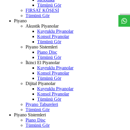
W
h
t
s
a
p
p
D
e
s
t
e
H
a
t
t
Tümünü Gör
FIRSAT KÖŞESİ
Tümünü Gör
Piyano
Akustik Piyanolar
Kuyruklu Piyanolar
Konsol Piyanolar
Tümünü Gör
Piyano Sistemleri
Piano Disc
Tümünü Gör
İkinci El Piyanolar
Kuyruklu Piyanolar
Konsol Piyanolar
Tümünü Gör
Dijital Piyanolar
Kuyruklu Piyanolar
Konsol Piyanolar
Tümünü Gör
Piyano Tabureleri
Tümünü Gör
Piyano Sistemleri
Piano Disc
Tümünü Gör