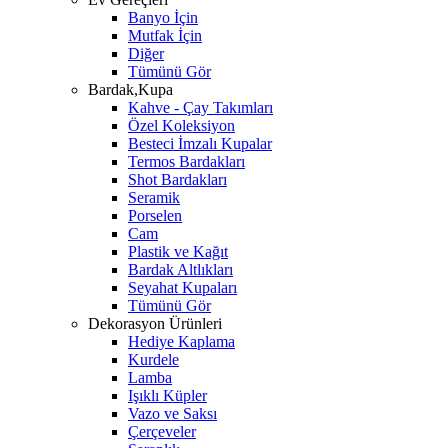
Banyo İçin
Mutfak İçin
Diğer
Tümünü Gör
Bardak,Kupa
Kahve - Çay Takımları
Özel Koleksiyon
Besteci İmzalı Kupalar
Termos Bardakları
Shot Bardakları
Seramik
Porselen
Cam
Plastik ve Kağıt
Bardak Altlıkları
Seyahat Kupaları
Tümünü Gör
Dekorasyon Ürünleri
Hediye Kaplama
Kurdele
Lamba
Işıklı Küpler
Vazo ve Saksı
Çerçeveler