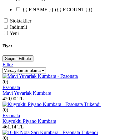
{{ F.NAME }}
({{ F.COUNT }})
Stoktakiler
İndirimli
Yeni
Fiyat
Seçimi Filtrele
Filtre
(0)
Fzsonata
Mavi Yuvarlak Kumbara
420,00
TL
Tükendi
(0)
Fzsonata
Kuyruklu Piyano Kumbara
461,14
TL
Tükendi
(0)