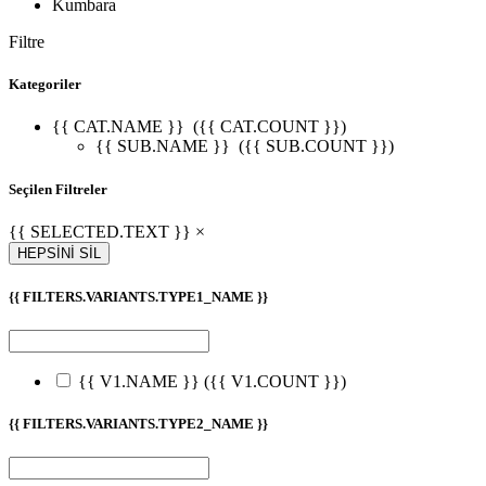
Kumbara
Filtre
Kategoriler
{{ CAT.NAME }}
({{ CAT.COUNT }})
{{ SUB.NAME }}
({{ SUB.COUNT }})
Seçilen Filtreler
{{ SELECTED.TEXT }} ×
HEPSİNİ SİL
{{ FILTERS.VARIANTS.TYPE1_NAME }}
{{ V1.NAME }}
({{ V1.COUNT }})
{{ FILTERS.VARIANTS.TYPE2_NAME }}