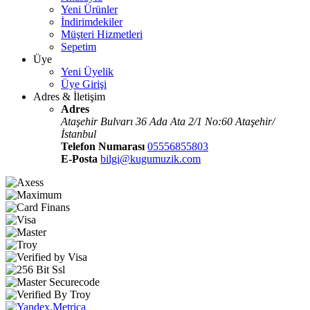
Yeni Ürünler
İndirimdekiler
Müşteri Hizmetleri
Sepetim
Üye
Yeni Üyelik
Üye Girişi
Adres & İletişim
Adres
Ataşehir Bulvarı 36 Ada Ata 2/1 No:60 Ataşehir/
İstanbul
Telefon Numarası
05556855803
E-Posta
bilgi@kugumuzik.com