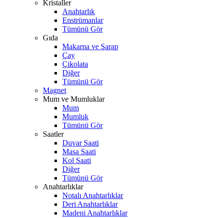
Kristaller
Anahtarlık
Enstrümanlar
Tümünü Gör
Gıda
Makarna ve Şarap
Çay
Çikolata
Diğer
Tümünü Gör
Magnet
Mum ve Mumluklar
Mum
Mumluk
Tümünü Gör
Saatler
Duvar Saati
Masa Saati
Kol Saati
Diğer
Tümünü Gör
Anahtarlıklar
Notalı Anahtarlıklar
Deri Anahtarlıklar
Madeni Anahtarlıklar