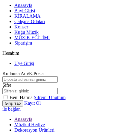
Anasayfa
Bayi Girişi
KİRALAMA
Çalışma Odaları
Konser
Kuğu Müzik
MÜZİK EĞİTİMİ
Siparişim
Hesabım
Üye Girişi
Kullanıcı Adı/E-Posta
Şifre
Beni Hatırla
Şifremi Unuttum
Kayıt Ol
Giriş Yap
ile bağlan
Anasayfa
Müzikal Hediye
Dekorasyon Ürünleri