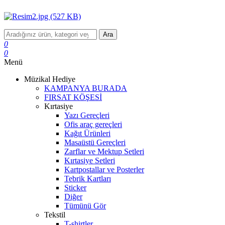
Ara
0
0
Menü
Müzikal Hediye
KAMPANYA BURADA
FIRSAT KÖŞESİ
Kırtasiye
Yazı Gereçleri
Ofis araç gereçleri
Kağıt Ürünleri
Masaüstü Gereçleri
Zarflar ve Mektup Setleri
Kırtasiye Setleri
Kartpostallar ve Posterler
Tebrik Kartları
Sticker
Diğer
Tümünü Gör
Tekstil
T-shirtler