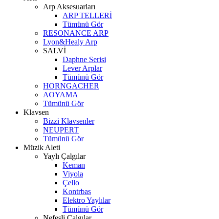
Arp Aksesuarları
ARP TELLERİ
Tümünü Gör
RESONANCE ARP
Lyon&Healy Arp
SALVİ
Daphne Serisi
Lever Arplar
Tümünü Gör
HORNGACHER
AOYAMA
Tümünü Gör
Klavsen
Bizzi Klavsenler
NEUPERT
Tümünü Gör
Müzik Aleti
Yaylı Çalgılar
Keman
Viyola
Çello
Kontrbas
Elektro Yaylılar
Tümünü Gör
Nefesli Çalgılar