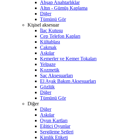
Ahşap Anahtarlıklar
Altın - Gümüş Kaplama
Diğer
Tümünü Gör
Kişisel aksesuar
İlaç Kutusu
Cep Telefon Kapları
Kültablası
Çakmak
Askılar
Kemerler ve Kemer Tokaları
Yelpaze
Kozmetik
Saç Aksesuarları
El Ayak Bakım Aksesuarları
Gözlük
Diğer
Tümünü Gör
Diğer
Diğer
Askılar
Oyun Kartları
Eğitici Oyunlar
Sergileme Setleri
Kimlik Etiketi