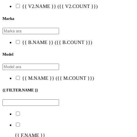
{{ V2.NAME }}
({{ V2.COUNT }})
Marka
{{ B.NAME }}
({{ B.COUNT }})
Model
{{ M.NAME }}
({{ M.COUNT }})
{{ FILTER.NAME }}
{{ F.NAME }}