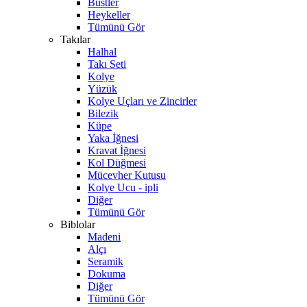
Büstler
Heykeller
Tümünü Gör
Takılar
Halhal
Takı Seti
Kolye
Yüzük
Kolye Uçları ve Zincirler
Bilezik
Küpe
Yaka İğnesi
Kravat İğnesi
Kol Düğmesi
Mücevher Kutusu
Kolye Ucu - ipli
Diğer
Tümünü Gör
Biblolar
Madeni
Alçı
Seramik
Dokuma
Diğer
Tümünü Gör