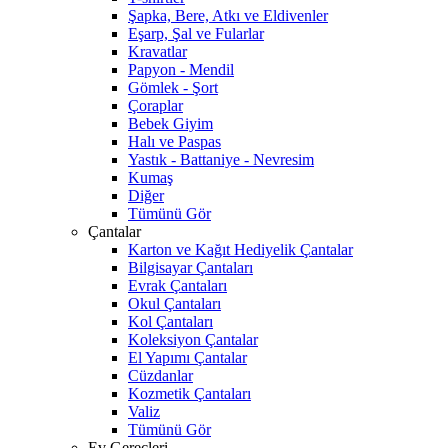
Şapka, Bere, Atkı ve Eldivenler
Eşarp, Şal ve Fularlar
Kravatlar
Papyon - Mendil
Gömlek - Şort
Çoraplar
Bebek Giyim
Halı ve Paspas
Yastık - Battaniye - Nevresim
Kumaş
Diğer
Tümünü Gör
Çantalar
Karton ve Kağıt Hediyelik Çantalar
Bilgisayar Çantaları
Evrak Çantaları
Okul Çantaları
Kol Çantaları
Koleksiyon Çantalar
El Yapımı Çantalar
Cüzdanlar
Kozmetik Çantaları
Valiz
Tümünü Gör
Ev Gereçleri