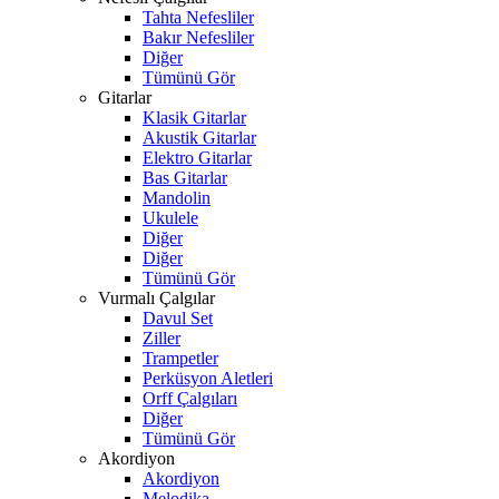
Tahta Nefesliler
Bakır Nefesliler
Diğer
Tümünü Gör
Gitarlar
Klasik Gitarlar
Akustik Gitarlar
Elektro Gitarlar
Bas Gitarlar
Mandolin
Ukulele
Diğer
Diğer
Tümünü Gör
Vurmalı Çalgılar
Davul Set
Ziller
Trampetler
Perküsyon Aletleri
Orff Çalgıları
Diğer
Tümünü Gör
Akordiyon
Akordiyon
Melodika