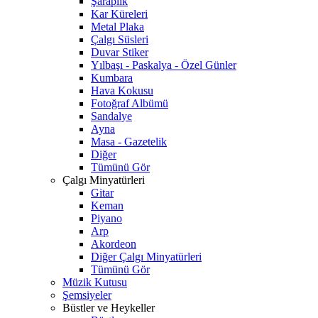
Şaraplık
Kar Küreleri
Metal Plaka
Çalgı Süsleri
Duvar Stiker
Yılbaşı - Paskalya - Özel Günler
Kumbara
Hava Kokusu
Fotoğraf Albümü
Sandalye
Ayna
Masa - Gazetelik
Diğer
Tümünü Gör
Çalgı Minyatürleri
Gitar
Keman
Piyano
Arp
Akordeon
Diğer Çalgı Minyatürleri
Tümünü Gör
Müzik Kutusu
Şemsiyeler
Büstler ve Heykeller