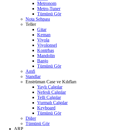
Metronom
Metro-Tuner
Tümünü Gör
Nota Sehpası
Teller
Gitar
Keman
Viyola
Viyolonsel
Kontrbas
Mandolin
Banjo
Tümünü Gör
Amfi
Standlar
Enstrüman Case ve Kılıfları
Yaylı Çalgılar
Nefesli Çalgılar
Telli Çalgılar
Vurmalı Çalgılar
Keyboard
Tümünü Gör
Diğer
Tümünü Gör
ARP