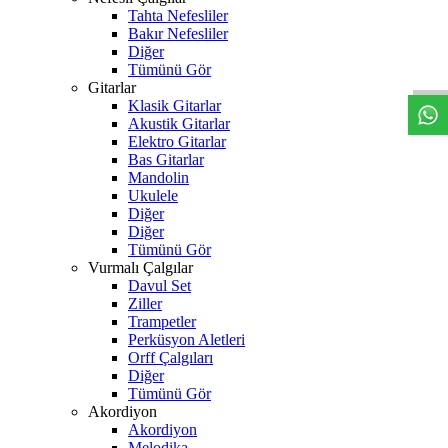
Tahta Nefesliler
W
h
t
s
a
p
p
D
e
s
t
e
H
a
t
t
Bakır Nefesliler
Diğer
Tümünü Gör
Gitarlar
Klasik Gitarlar
Akustik Gitarlar
Elektro Gitarlar
Bas Gitarlar
Mandolin
Ukulele
Diğer
Diğer
Tümünü Gör
Vurmalı Çalgılar
Davul Set
Ziller
Trampetler
Perküsyon Aletleri
Orff Çalgıları
Diğer
Tümünü Gör
Akordiyon
Akordiyon
Melodika