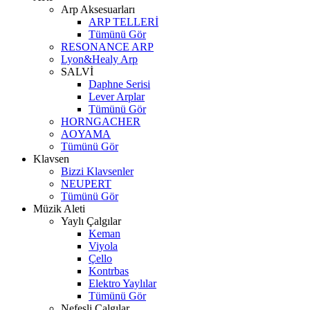
Arp Aksesuarları
ARP TELLERİ
Tümünü Gör
RESONANCE ARP
Lyon&Healy Arp
SALVİ
Daphne Serisi
Lever Arplar
Tümünü Gör
HORNGACHER
AOYAMA
Tümünü Gör
Klavsen
Bizzi Klavsenler
NEUPERT
Tümünü Gör
Müzik Aleti
Yaylı Çalgılar
Keman
Viyola
Çello
Kontrbas
Elektro Yaylılar
Tümünü Gör
Nefesli Çalgılar