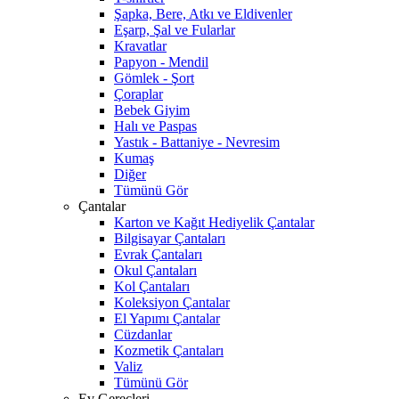
Şapka, Bere, Atkı ve Eldivenler
Eşarp, Şal ve Fularlar
Kravatlar
Papyon - Mendil
Gömlek - Şort
Çoraplar
Bebek Giyim
Halı ve Paspas
Yastık - Battaniye - Nevresim
Kumaş
Diğer
Tümünü Gör
Çantalar
Karton ve Kağıt Hediyelik Çantalar
Bilgisayar Çantaları
Evrak Çantaları
Okul Çantaları
Kol Çantaları
Koleksiyon Çantalar
El Yapımı Çantalar
Cüzdanlar
Kozmetik Çantaları
Valiz
Tümünü Gör
Ev Gereçleri