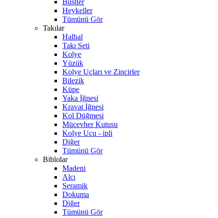
Büstler
Heykeller
Tümünü Gör
Takılar
Halhal
Takı Seti
Kolye
Yüzük
Kolye Uçları ve Zincirler
Bilezik
Küpe
Yaka İğnesi
Kravat İğnesi
Kol Düğmesi
Mücevher Kutusu
Kolye Ucu - ipli
Diğer
Tümünü Gör
Biblolar
Madeni
Alçı
Seramik
Dokuma
Diğer
Tümünü Gör