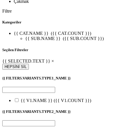
Çakmak
Filtre
Kategoriler
{{ CAT.NAME }}
({{ CAT.COUNT }})
{{ SUB.NAME }}
({{ SUB.COUNT }})
Seçilen Filtreler
{{ SELECTED.TEXT }} ×
HEPSİNİ SİL
{{ FILTERS.VARIANTS.TYPE1_NAME }}
{{ V1.NAME }}
({{ V1.COUNT }})
{{ FILTERS.VARIANTS.TYPE2_NAME }}