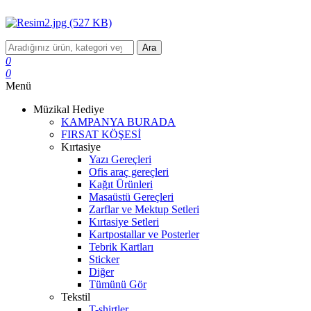
Ara
0
0
Menü
Müzikal Hediye
KAMPANYA BURADA
FIRSAT KÖŞESİ
Kırtasiye
Yazı Gereçleri
Ofis araç gereçleri
Kağıt Ürünleri
Masaüstü Gereçleri
Zarflar ve Mektup Setleri
Kırtasiye Setleri
Kartpostallar ve Posterler
Tebrik Kartları
Sticker
Diğer
Tümünü Gör
Tekstil
T-shirtler