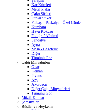
Şaraplık
Kar Küreleri
Metal Plaka
Çalgı Süsleri
Duvar Stiker
Yılbaşı - Paskalya - Özel Günler
Kumbara
Hava Kokusu
Fotoğraf Albümü
Sandalye
Ayna
Masa - Gazetelik
Diğer
Tümünü Gör
Çalgı Minyatürleri
Gitar
Keman
Piyano
Arp
Akordeon
Diğer Çalgı Minyatürleri
Tümünü Gör
Müzik Kutusu
Şemsiyeler
Büstler ve Heykeller