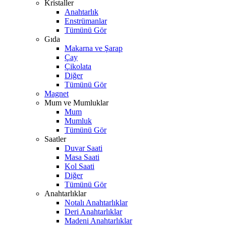
Kristaller
Anahtarlık
Enstrümanlar
Tümünü Gör
Gıda
Makarna ve Şarap
Çay
Çikolata
Diğer
Tümünü Gör
Magnet
Mum ve Mumluklar
Mum
Mumluk
Tümünü Gör
Saatler
Duvar Saati
Masa Saati
Kol Saati
Diğer
Tümünü Gör
Anahtarlıklar
Notalı Anahtarlıklar
Deri Anahtarlıklar
Madeni Anahtarlıklar