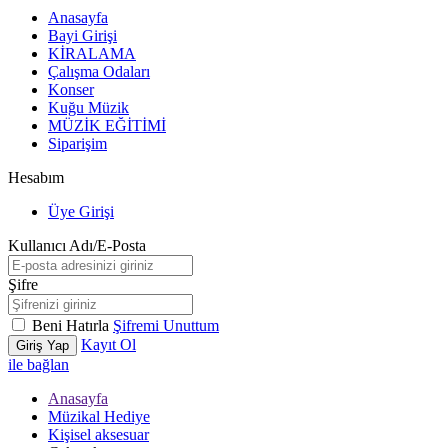
Anasayfa
Bayi Girişi
KİRALAMA
Çalışma Odaları
Konser
Kuğu Müzik
MÜZİK EĞİTİMİ
Siparişim
Hesabım
Üye Girişi
Kullanıcı Adı/E-Posta
Şifre
Beni Hatırla
Şifremi Unuttum
Kayıt Ol
Giriş Yap
ile bağlan
Anasayfa
Müzikal Hediye
Kişisel aksesuar