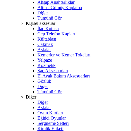
Ahşap Anahtarlıklar
Altın - Gümüş Kaplama
Diğer
Tümünü Gör
Kişisel aksesuar
İlaç Kutusu
Cep Telefon Kapları
Kültablası
Çakmak
Askılar
Kemerler ve Kemer Tokaları
Yelpaze
Kozmetik
Saç Aksesuarları
El Ayak Bakım Aksesuarları
Gözlük
Diğer
Tümünü Gör
Diğer
Diğer
Askılar
Oyun Kartları
Eğitici Oyunlar
Sergileme Setleri
Kimlik Etiketi