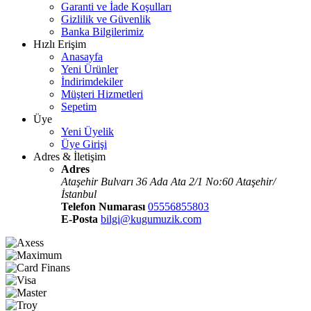
Garanti ve İade Koşulları
Gizlilik ve Güvenlik
Banka Bilgilerimiz
Hızlı Erişim
Anasayfa
Yeni Ürünler
İndirimdekiler
Müşteri Hizmetleri
Sepetim
Üye
Yeni Üyelik
Üye Girişi
Adres & İletişim
Adres
Ataşehir Bulvarı 36 Ada Ata 2/1 No:60 Ataşehir/
İstanbul
Telefon Numarası
05556855803
E-Posta
bilgi@kugumuzik.com