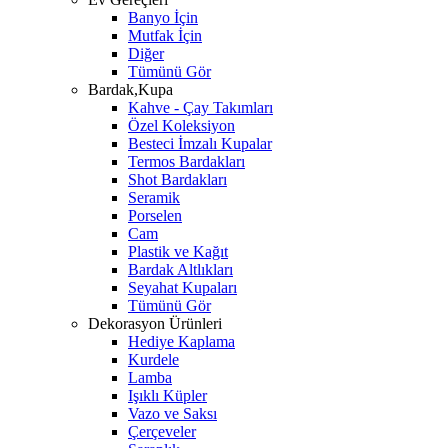
Banyo İçin
Mutfak İçin
Diğer
Tümünü Gör
Bardak,Kupa
Kahve - Çay Takımları
Özel Koleksiyon
Besteci İmzalı Kupalar
Termos Bardakları
Shot Bardakları
Seramik
Porselen
Cam
Plastik ve Kağıt
Bardak Altlıkları
Seyahat Kupaları
Tümünü Gör
Dekorasyon Ürünleri
Hediye Kaplama
Kurdele
Lamba
Işıklı Küpler
Vazo ve Saksı
Çerçeveler