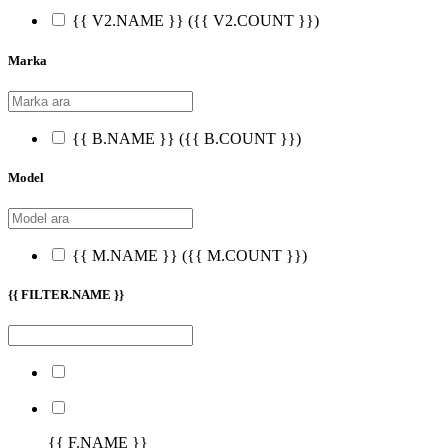
{{ V2.NAME }}
({{ V2.COUNT }})
Marka
{{ B.NAME }}
({{ B.COUNT }})
Model
{{ M.NAME }}
({{ M.COUNT }})
{{ FILTER.NAME }}
{{ F.NAME }}