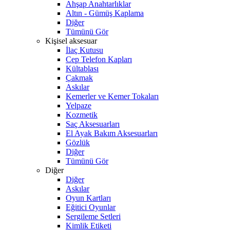
Ahşap Anahtarlıklar
Altın - Gümüş Kaplama
Diğer
Tümünü Gör
Kişisel aksesuar
İlaç Kutusu
Cep Telefon Kapları
Kültablası
Çakmak
Askılar
Kemerler ve Kemer Tokaları
Yelpaze
Kozmetik
Saç Aksesuarları
El Ayak Bakım Aksesuarları
Gözlük
Diğer
Tümünü Gör
Diğer
Diğer
Askılar
Oyun Kartları
Eğitici Oyunlar
Sergileme Setleri
Kimlik Etiketi