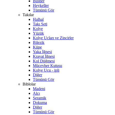
Büstler
Heykeller
Tümünü Gör
Takılar
Halhal
Takı Seti
Kolye
Yüzük
Kolye Uçları ve Zincirler
Bilezik
Küpe
Yaka İğnesi
Kravat İğnesi
Kol Düğmesi
Mücevher Kutusu
Kolye Ucu - ipli
Diğer
Tümünü Gör
Biblolar
Madeni
Alçı
Seramik
Dokuma
Diğer
Tümünü Gör