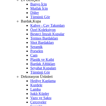
Banyo İçin
Mutfak İçin
Diğer
Tümünü Gör
Bardak,Kupa
Kahve - Çay Takımları
Özel Koleksiyon
Besteci İmzalı Kupalar
Termos Bardakları
Shot Bardakları
Seramik
Porselen
Cam
Plastik ve Kağıt
Bardak Altlıkları
Seyahat Kupaları
Tümünü Gör
Dekorasyon Ürünleri
Hediye Kaplama
Kurdele
Lamba
Işıklı Küpler
Vazo ve Saksı
Çerçeveler