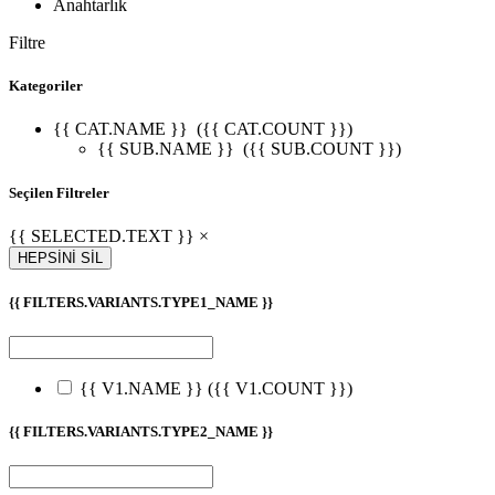
Anahtarlık
Filtre
Kategoriler
{{ CAT.NAME }}
({{ CAT.COUNT }})
{{ SUB.NAME }}
({{ SUB.COUNT }})
Seçilen Filtreler
{{ SELECTED.TEXT }} ×
HEPSİNİ SİL
{{ FILTERS.VARIANTS.TYPE1_NAME }}
{{ V1.NAME }}
({{ V1.COUNT }})
{{ FILTERS.VARIANTS.TYPE2_NAME }}