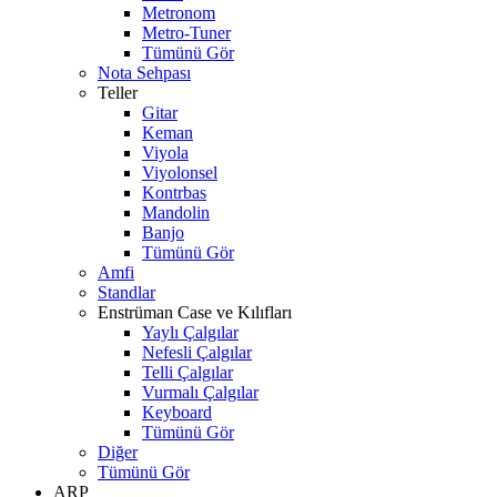
Metronom
Metro-Tuner
Tümünü Gör
Nota Sehpası
Teller
Gitar
Keman
Viyola
Viyolonsel
Kontrbas
Mandolin
Banjo
Tümünü Gör
Amfi
Standlar
Enstrüman Case ve Kılıfları
Yaylı Çalgılar
Nefesli Çalgılar
Telli Çalgılar
Vurmalı Çalgılar
Keyboard
Tümünü Gör
Diğer
Tümünü Gör
ARP