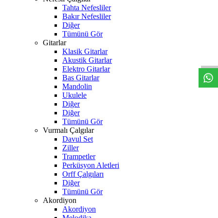
Tahta Nefesliler
Bakır Nefesliler
Diğer
Tümünü Gör
W
h
t
s
a
p
p
D
e
s
t
e
H
a
t
t
Gitarlar
Klasik Gitarlar
Akustik Gitarlar
Elektro Gitarlar
Bas Gitarlar
Mandolin
Ukulele
Diğer
Diğer
Tümünü Gör
Vurmalı Çalgılar
Davul Set
Ziller
Trampetler
Perküsyon Aletleri
Orff Çalgıları
Diğer
Tümünü Gör
Akordiyon
Akordiyon
Melodika