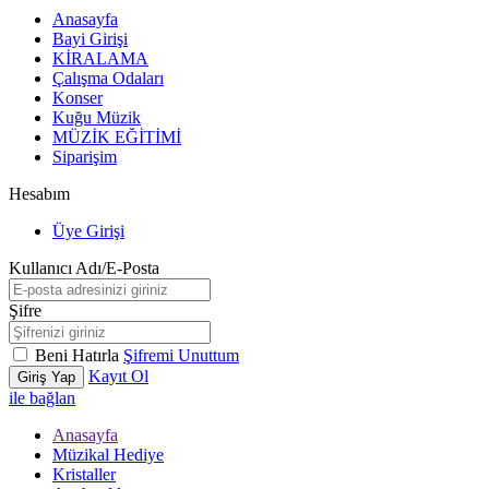
Anasayfa
Bayi Girişi
KİRALAMA
Çalışma Odaları
Konser
Kuğu Müzik
MÜZİK EĞİTİMİ
Siparişim
Hesabım
Üye Girişi
Kullanıcı Adı/E-Posta
Şifre
Beni Hatırla
Şifremi Unuttum
Kayıt Ol
Giriş Yap
ile bağlan
Anasayfa
Müzikal Hediye
Kristaller