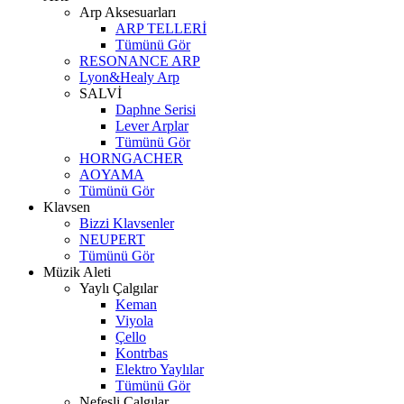
Arp Aksesuarları
ARP TELLERİ
Tümünü Gör
RESONANCE ARP
Lyon&Healy Arp
SALVİ
Daphne Serisi
Lever Arplar
Tümünü Gör
HORNGACHER
AOYAMA
Tümünü Gör
Klavsen
Bizzi Klavsenler
NEUPERT
Tümünü Gör
Müzik Aleti
Yaylı Çalgılar
Keman
Viyola
Çello
Kontrbas
Elektro Yaylılar
Tümünü Gör
Nefesli Çalgılar