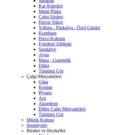
Şaraplık
Kar Küreleri
Metal Plaka
Çalgı Süsleri
Duvar Stiker
Yılbaşı - Paskalya - Özel Günler
Kumbara
Hava Kokusu
Fotoğraf Albümü
Sandalye
Ayna
Masa - Gazetelik
Diğer
Tümünü Gör
Çalgı Minyatürleri
Gitar
Keman
Piyano
Arp
Akordeon
Diğer Çalgı Minyatürleri
Tümünü Gör
Müzik Kutusu
Şemsiyeler
Büstler ve Heykeller