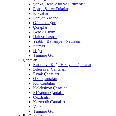
Şapka, Bere, Atkı ve Eldivenler
Eşarp, Şal ve Fularlar
Kravatlar
Papyon - Mendil
Gömlek - Şort
Çoraplar
Bebek Giyim
Halı ve Paspas
Yastık - Battaniye - Nevresim
Kumaş
Diğer
Tümünü Gör
Çantalar
Karton ve Kağıt Hediyelik Çantalar
Bilgisayar Çantaları
Evrak Çantaları
Okul Çantaları
Kol Çantaları
Koleksiyon Çantalar
El Yapımı Çantalar
Cüzdanlar
Kozmetik Çantaları
Valiz
Tümünü Gör
Ev Gereçleri