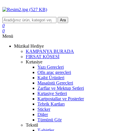
Ara
0
0
Menü
Müzikal Hediye
KAMPANYA BURADA
FIRSAT KÖŞESİ
Kırtasiye
Yazı Gereçleri
Ofis araç gereçleri
Kağıt Ürünleri
Masaüstü Gereçleri
Zarflar ve Mektup Setleri
Kırtasiye Setleri
Kartpostallar ve Posterler
Tebrik Kartları
Sticker
Diğer
Tümünü Gör
Tekstil
T-shirtler