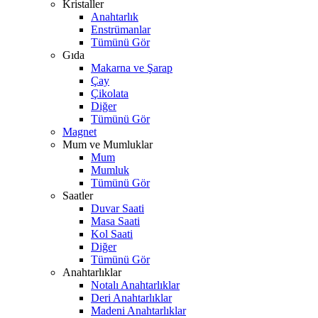
Kristaller
Anahtarlık
Enstrümanlar
Tümünü Gör
Gıda
Makarna ve Şarap
Çay
Çikolata
Diğer
Tümünü Gör
Magnet
Mum ve Mumluklar
Mum
Mumluk
Tümünü Gör
Saatler
Duvar Saati
Masa Saati
Kol Saati
Diğer
Tümünü Gör
Anahtarlıklar
Notalı Anahtarlıklar
Deri Anahtarlıklar
Madeni Anahtarlıklar