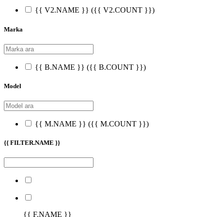
{{ V2.NAME }}
({{ V2.COUNT }})
Marka
{{ B.NAME }}
({{ B.COUNT }})
Model
{{ M.NAME }}
({{ M.COUNT }})
{{ FILTER.NAME }}
{{ F.NAME }}