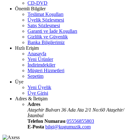
CD-DVD
Önemli Bilgiler
Teslimat Koşulları
Üyelik Sözleşmesi
Satış Sözleşmesi
Garanti ve İade Koşulları
Gizlilik ve Güvenlik
Banka Bilgilerimiz
Hızlı Erişim
Anasayfa
Yeni Ürünler
İndirimdekiler
Müşteri Hizmetleri
Sepetim
Üye
Yeni Üyelik
Üye Girişi
Adres & İletişim
Adres
Ataşehir Bulvarı 36 Ada Ata 2/1 No:60 Ataşehir/
İstanbul
Telefon Numarası
05556855803
E-Posta
bilgi@kugumuzik.com