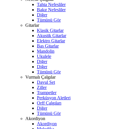
Tahta Nefesliler
Bakır Nefesliler
Diğer
Tümünü Gör
Gitarlar
Klasik Gitarlar
Akustik Gitarlar
Elektro Gitarlar
Bas Gitarlar
Mandolin
Ukulele
Diğer
Diğer
Tümünü Gör
Vurmalı Çalgılar
Davul Set
Ziller
Trampetler
Perküsyon Aletleri
Orff Çalgıları
Diğer
Tümünü Gör
Akordiyon
Akordiyon
Melodika