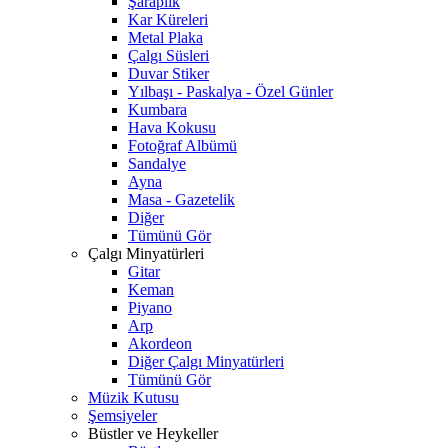
Şaraplık
Kar Küreleri
Metal Plaka
Çalgı Süsleri
Duvar Stiker
Yılbaşı - Paskalya - Özel Günler
Kumbara
Hava Kokusu
Fotoğraf Albümü
Sandalye
Ayna
Masa - Gazetelik
Diğer
Tümünü Gör
Çalgı Minyatürleri
Gitar
Keman
Piyano
Arp
Akordeon
Diğer Çalgı Minyatürleri
Tümünü Gör
Müzik Kutusu
Şemsiyeler
Büstler ve Heykeller