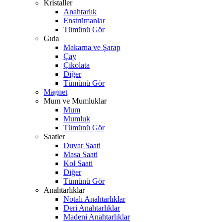
Kristaller
Anahtarlık
Enstrümanlar
Tümünü Gör
Gıda
Makarna ve Şarap
Çay
Çikolata
Diğer
Tümünü Gör
Magnet
Mum ve Mumluklar
Mum
Mumluk
Tümünü Gör
Saatler
Duvar Saati
Masa Saati
Kol Saati
Diğer
Tümünü Gör
Anahtarlıklar
Notalı Anahtarlıklar
Deri Anahtarlıklar
Madeni Anahtarlıklar