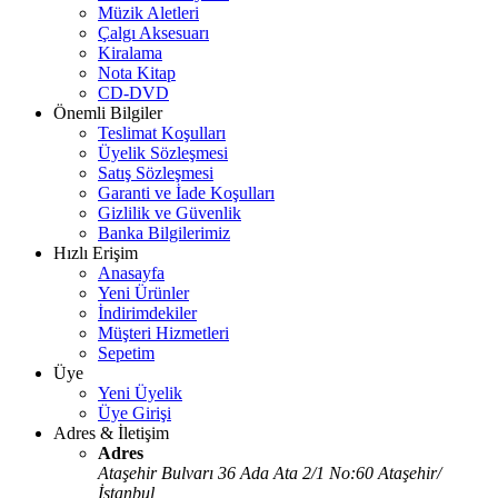
Müzik Aletleri
Çalgı Aksesuarı
Kiralama
Nota Kitap
CD-DVD
Önemli Bilgiler
Teslimat Koşulları
Üyelik Sözleşmesi
Satış Sözleşmesi
Garanti ve İade Koşulları
Gizlilik ve Güvenlik
Banka Bilgilerimiz
Hızlı Erişim
Anasayfa
Yeni Ürünler
İndirimdekiler
Müşteri Hizmetleri
Sepetim
Üye
Yeni Üyelik
Üye Girişi
Adres & İletişim
Adres
Ataşehir Bulvarı 36 Ada Ata 2/1 No:60 Ataşehir/
İstanbul