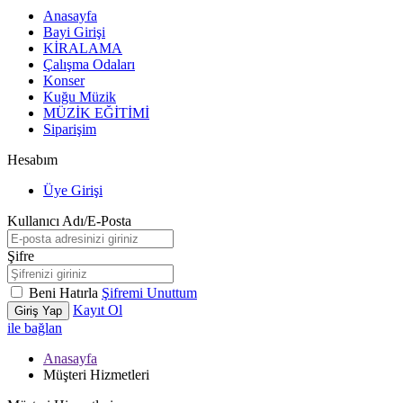
Anasayfa
Bayi Girişi
KİRALAMA
Çalışma Odaları
Konser
Kuğu Müzik
MÜZİK EĞİTİMİ
Siparişim
Hesabım
Üye Girişi
Kullanıcı Adı/E-Posta
Şifre
Beni Hatırla
Şifremi Unuttum
Kayıt Ol
Giriş Yap
ile bağlan
Anasayfa
Müşteri Hizmetleri