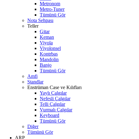
Metronom
Metro-Tuner
Tümünü Gör
Nota Sehpası
Teller
Gitar
Keman
Viyola
Viyolonsel
Kontrbas
Mandolin
Banjo
Tümünü Gör
Amfi
Standlar
Enstrüman Case ve Kılıfları
Yaylı Çalgılar
Nefesli Çalgılar
Telli Çalgılar
Vurmalı Çalgılar
Keyboard
Tümünü Gör
Diğer
Tümünü Gör
ARP