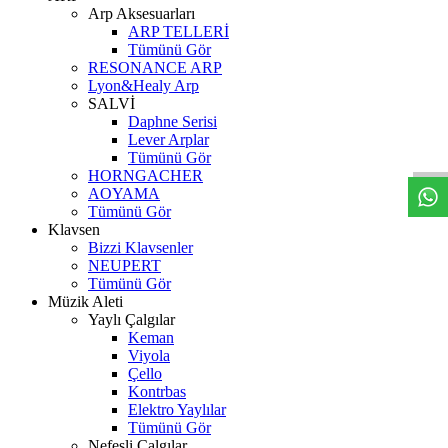
Arp Aksesuarları
ARP TELLERİ
Tümünü Gör
RESONANCE ARP
Lyon&Healy Arp
SALVİ
W
h
t
s
a
p
p
D
e
s
t
e
H
a
t
t
Daphne Serisi
Lever Arplar
Tümünü Gör
HORNGACHER
AOYAMA
Tümünü Gör
Klavsen
Bizzi Klavsenler
NEUPERT
Tümünü Gör
Müzik Aleti
Yaylı Çalgılar
Keman
Viyola
Çello
Kontrbas
Elektro Yaylılar
Tümünü Gör
Nefesli Çalgılar