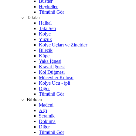
Büstler
Heykeller
Tümünü Gör
Takılar
Halhal
Takı Seti
Kolye
Yüzük
Kolye Uçları ve Zincirler
Bilezik
Küpe
Yaka İğnesi
Kravat İğnesi
Kol Düğmesi
Mücevher Kutusu
Kolye Ucu - ipli
Diğer
Tümünü Gör
Biblolar
Madeni
Alçı
Seramik
Dokuma
Diğer
Tümünü Gör