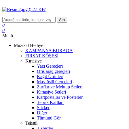
Ara
0
0
Menü
Müzikal Hediye
KAMPANYA BURADA
FIRSAT KÖŞESİ
Kırtasiye
Yazı Gereçleri
Ofis araç gereçleri
Kağıt Ürünleri
Masaüstü Gereçleri
Zarflar ve Mektup Setleri
Kırtasiye Setleri
Kartpostallar ve Posterler
Tebrik Kartları
Sticker
Diğer
Tümünü Gör
Tekstil
T-shirtler