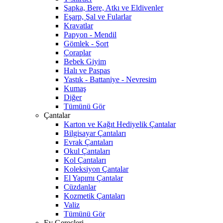
Şapka, Bere, Atkı ve Eldivenler
Eşarp, Şal ve Fularlar
Kravatlar
Papyon - Mendil
Gömlek - Şort
Çoraplar
Bebek Giyim
Halı ve Paspas
Yastık - Battaniye - Nevresim
Kumaş
Diğer
Tümünü Gör
Çantalar
Karton ve Kağıt Hediyelik Çantalar
Bilgisayar Çantaları
Evrak Çantaları
Okul Çantaları
Kol Çantaları
Koleksiyon Çantalar
El Yapımı Çantalar
Cüzdanlar
Kozmetik Çantaları
Valiz
Tümünü Gör
Ev Gereçleri