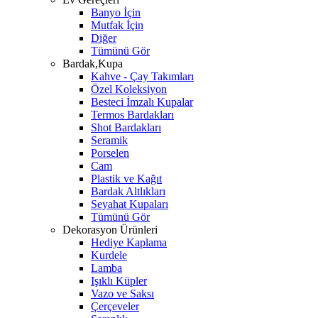
Banyo İçin
Mutfak İçin
Diğer
Tümünü Gör
Bardak,Kupa
Kahve - Çay Takımları
Özel Koleksiyon
Besteci İmzalı Kupalar
Termos Bardakları
Shot Bardakları
Seramik
Porselen
Cam
Plastik ve Kağıt
Bardak Altlıkları
Seyahat Kupaları
Tümünü Gör
Dekorasyon Ürünleri
Hediye Kaplama
Kurdele
Lamba
Işıklı Küpler
Vazo ve Saksı
Çerçeveler