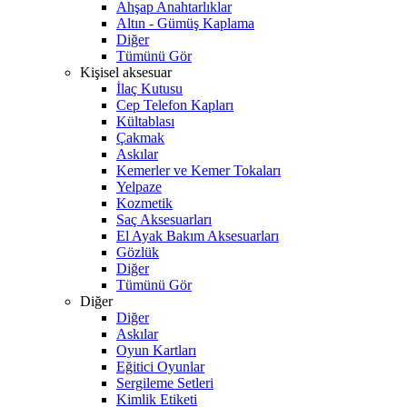
Ahşap Anahtarlıklar
Altın - Gümüş Kaplama
Diğer
Tümünü Gör
Kişisel aksesuar
İlaç Kutusu
Cep Telefon Kapları
Kültablası
Çakmak
Askılar
Kemerler ve Kemer Tokaları
Yelpaze
Kozmetik
Saç Aksesuarları
El Ayak Bakım Aksesuarları
Gözlük
Diğer
Tümünü Gör
Diğer
Diğer
Askılar
Oyun Kartları
Eğitici Oyunlar
Sergileme Setleri
Kimlik Etiketi