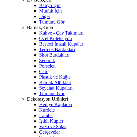
Banyo İçin
Mutfak İçin
Diğer
Tümünü Gör
Bardak,Kupa
Kahve - Çay Takımları
Özel Koleksiyon
Besteci İmzalı Kupalar
Termos Bardakları
Shot Bardakları
Seramik
Porselen
Cam
Plastik ve Kağıt
Bardak Altlıkları
Seyahat Kupaları
Tümünü Gör
Dekorasyon Ürünleri
Hediye Kaplama
Kurdele
Lamba
Işıklı Küpler
Vazo ve Saksı
Çerçeveler