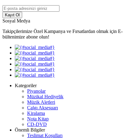
Kayıt Ol
Sosyal Medya
Takipçilerimize Özel Kampanya ve Fırsatlardan olmak için E-
bültenimize abone olun!
Kategoriler
Piyanolar
Müzikal Hediyelik
Müzik Aletleri
Çalgı Aksesuarı
Kiralama
Nota Kitap
CD-DVD
Önemli Bilgiler
Teslimat Koşulları