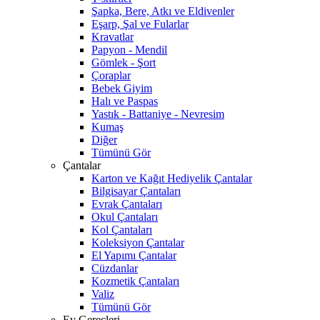
Şapka, Bere, Atkı ve Eldivenler
Eşarp, Şal ve Fularlar
Kravatlar
Papyon - Mendil
Gömlek - Şort
Çoraplar
Bebek Giyim
Halı ve Paspas
Yastık - Battaniye - Nevresim
Kumaş
Diğer
Tümünü Gör
Çantalar
Karton ve Kağıt Hediyelik Çantalar
Bilgisayar Çantaları
Evrak Çantaları
Okul Çantaları
Kol Çantaları
Koleksiyon Çantalar
El Yapımı Çantalar
Cüzdanlar
Kozmetik Çantaları
Valiz
Tümünü Gör
Ev Gereçleri