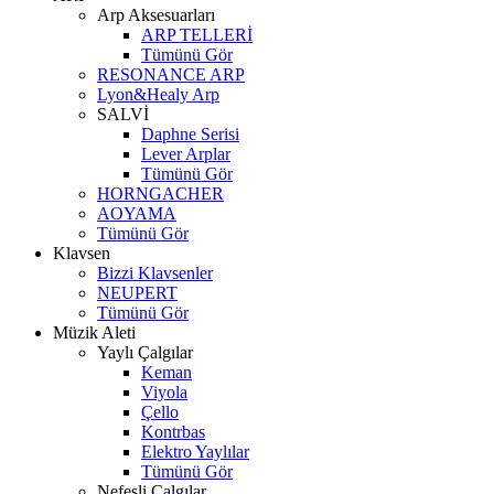
Arp Aksesuarları
ARP TELLERİ
Tümünü Gör
RESONANCE ARP
Lyon&Healy Arp
SALVİ
Daphne Serisi
Lever Arplar
Tümünü Gör
HORNGACHER
AOYAMA
Tümünü Gör
Klavsen
Bizzi Klavsenler
NEUPERT
Tümünü Gör
Müzik Aleti
Yaylı Çalgılar
Keman
Viyola
Çello
Kontrbas
Elektro Yaylılar
Tümünü Gör
Nefesli Çalgılar