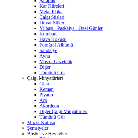
Şaraplık
Kar Küreleri
Metal Plaka
Çalgı Süsleri
Duvar Stiker
Yılbaşı - Paskalya - Özel Günler
Kumbara
Hava Kokusu
Fotoğraf Albümü
Sandalye
Ayna
Masa - Gazetelik
Diğer
Tümünü Gör
Çalgı Minyatürleri
Gitar
Keman
Piyano
Arp
Akordeon
Diğer Çalgı Minyatürleri
Tümünü Gör
Müzik Kutusu
Şemsiyeler
Büstler ve Heykeller