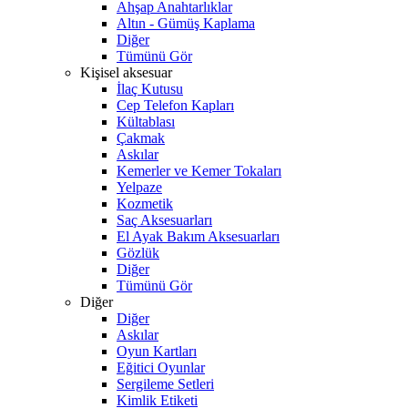
Ahşap Anahtarlıklar
Altın - Gümüş Kaplama
Diğer
Tümünü Gör
Kişisel aksesuar
İlaç Kutusu
Cep Telefon Kapları
Kültablası
Çakmak
Askılar
Kemerler ve Kemer Tokaları
Yelpaze
Kozmetik
Saç Aksesuarları
El Ayak Bakım Aksesuarları
Gözlük
Diğer
Tümünü Gör
Diğer
Diğer
Askılar
Oyun Kartları
Eğitici Oyunlar
Sergileme Setleri
Kimlik Etiketi