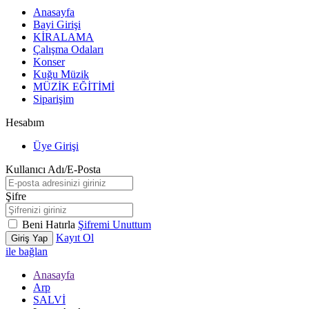
Anasayfa
Bayi Girişi
KİRALAMA
Çalışma Odaları
Konser
Kuğu Müzik
MÜZİK EĞİTİMİ
Siparişim
Hesabım
Üye Girişi
Kullanıcı Adı/E-Posta
Şifre
Beni Hatırla
Şifremi Unuttum
Kayıt Ol
Giriş Yap
ile bağlan
Anasayfa
Arp
SALVİ