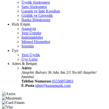
Üyelik Sözleşmesi
Satış Sözleşmesi
Garanti ve İade Koşulları
Gizlilik ve Güvenlik
Banka Bilgilerimiz
Hızlı Erişim
Anasayfa
Yeni Ürünler
İndirimdekiler
Müşteri Hizmetleri
Sepetim
Üye
Yeni Üyelik
Üye Girişi
Adres & İletişim
Adres
Ataşehir Bulvarı 36 Ada Ata 2/1 No:60 Ataşehir/
İstanbul
Telefon Numarası
05556855803
E-Posta
bilgi@kugumuzik.com