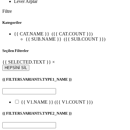
Lever Arplar
Filtre
Kategoriler
{{ CAT.NAME }}
({{ CAT.COUNT }})
{{ SUB.NAME }}
({{ SUB.COUNT }})
Seçilen Filtreler
{{ SELECTED.TEXT }} ×
HEPSİNİ SİL
{{ FILTERS.VARIANTS.TYPE1_NAME }}
{{ V1.NAME }}
({{ V1.COUNT }})
{{ FILTERS.VARIANTS.TYPE2_NAME }}