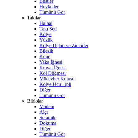
Büstler
Heykeller
Tümünü Gör
Takılar
Halhal
Takı Seti
Kolye
Yüzük
Kolye Uçları ve Zincirler
Bilezik
Küpe
Yaka İğnesi
Kravat İğnesi
Kol Düğmesi
Mücevher Kutusu
Kolye Ucu - ipli
Diğer
Tümünü Gör
Biblolar
Madeni
Alçı
Seramik
Dokuma
Diğer
Tümünü Gör