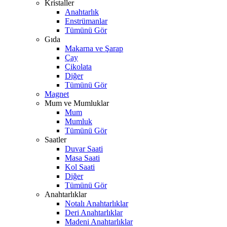
Kristaller
Anahtarlık
Enstrümanlar
Tümünü Gör
Gıda
Makarna ve Şarap
Çay
Çikolata
Diğer
Tümünü Gör
Magnet
Mum ve Mumluklar
Mum
Mumluk
Tümünü Gör
Saatler
Duvar Saati
Masa Saati
Kol Saati
Diğer
Tümünü Gör
Anahtarlıklar
Notalı Anahtarlıklar
Deri Anahtarlıklar
Madeni Anahtarlıklar