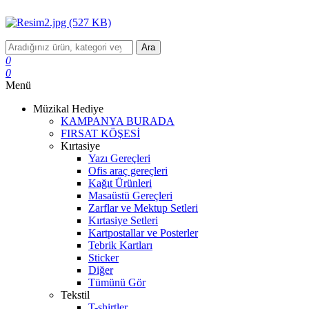
Ara
0
0
Menü
Müzikal Hediye
KAMPANYA BURADA
FIRSAT KÖŞESİ
Kırtasiye
Yazı Gereçleri
Ofis araç gereçleri
Kağıt Ürünleri
Masaüstü Gereçleri
Zarflar ve Mektup Setleri
Kırtasiye Setleri
Kartpostallar ve Posterler
Tebrik Kartları
Sticker
Diğer
Tümünü Gör
Tekstil
T-shirtler