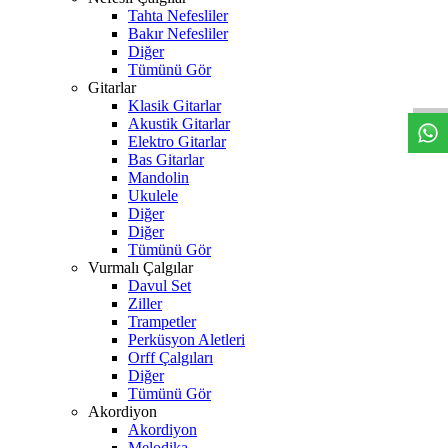
Tahta Nefesliler
Bakır Nefesliler
W
h
t
s
a
p
p
D
e
s
t
e
H
a
t
t
Diğer
Tümünü Gör
Gitarlar
Klasik Gitarlar
Akustik Gitarlar
Elektro Gitarlar
Bas Gitarlar
Mandolin
Ukulele
Diğer
Diğer
Tümünü Gör
Vurmalı Çalgılar
Davul Set
Ziller
Trampetler
Perküsyon Aletleri
Orff Çalgıları
Diğer
Tümünü Gör
Akordiyon
Akordiyon
Melodika