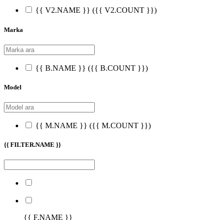
{{ V2.NAME }}
({{ V2.COUNT }})
Marka
{{ B.NAME }}
({{ B.COUNT }})
Model
{{ M.NAME }}
({{ M.COUNT }})
{{ FILTER.NAME }}
{{ F.NAME }}