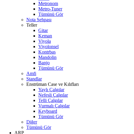
Metronom
Metro-Tuner
Tümünü Gör
Nota Sehpası
Teller
Gitar
Keman
Viyola
Viyolonsel
Kontrbas
Mandolin
Banjo
Tümünü Gör
Amfi
Standlar
Enstrüman Case ve Kılıfları
Yaylı Çalgılar
Nefesli Çalgılar
Telli Çalgılar
Vurmalı Çalgılar
Keyboard
Tümünü Gör
Diğer
Tümünü Gör
ARP