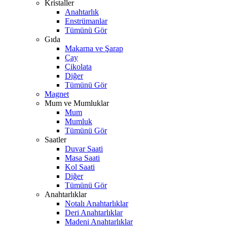
Kristaller
Anahtarlık
Enstrümanlar
Tümünü Gör
Gıda
Makarna ve Şarap
Çay
Çikolata
Diğer
Tümünü Gör
Magnet
Mum ve Mumluklar
Mum
Mumluk
Tümünü Gör
Saatler
Duvar Saati
Masa Saati
Kol Saati
Diğer
Tümünü Gör
Anahtarlıklar
Notalı Anahtarlıklar
Deri Anahtarlıklar
Madeni Anahtarlıklar