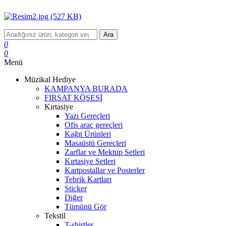
Ara
0
0
Menü
Müzikal Hediye
KAMPANYA BURADA
FIRSAT KÖŞESİ
Kırtasiye
Yazı Gereçleri
Ofis araç gereçleri
Kağıt Ürünleri
Masaüstü Gereçleri
Zarflar ve Mektup Setleri
Kırtasiye Setleri
Kartpostallar ve Posterler
Tebrik Kartları
Sticker
Diğer
Tümünü Gör
Tekstil
T-shirtler