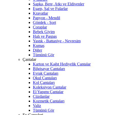
Şapka, Bere, Atkı ve Eldivenler
Eşarp, Şal ve Fularlar
Kravatlar
Papyon - Mendil
Gömlek - Şort
Çoraplar
Bebek Giyim
Halı ve Paspas
Yastık - Battaniye - Nevresim
Kumaş
Diğer
Tümünü Gör
Çantalar
Karton ve Kağıt Hediyelik Çantalar
Bilgisayar Çantaları
Evrak Çantaları
Okul Çantaları
Kol Çantaları
Koleksiyon Çantalar
El Yapımı Çantalar
Cüzdanlar
Kozmetik Çantaları
Valiz
Tümünü Gör
Ev Gereçleri