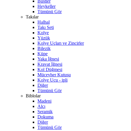
Büstler
Heykeller
Tümünü Gör
Takılar
Halhal
Takı Seti
Kolye
Yüzük
Kolye Uçları ve Zincirler
Bilezik
Küpe
Yaka İğnesi
Kravat İğnesi
Kol Düğmesi
Mücevher Kutusu
Kolye Ucu - ipli
Diğer
Tümünü Gör
Biblolar
Madeni
Alçı
Seramik
Dokuma
Diğer
Tümünü Gör