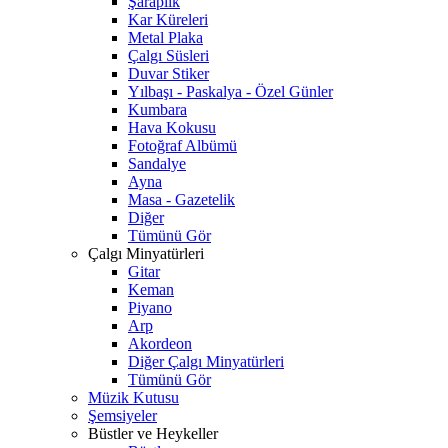
Şaraplık
Kar Küreleri
Metal Plaka
Çalgı Süsleri
Duvar Stiker
Yılbaşı - Paskalya - Özel Günler
Kumbara
Hava Kokusu
Fotoğraf Albümü
Sandalye
Ayna
Masa - Gazetelik
Diğer
Tümünü Gör
Çalgı Minyatürleri
Gitar
Keman
Piyano
Arp
Akordeon
Diğer Çalgı Minyatürleri
Tümünü Gör
Müzik Kutusu
Şemsiyeler
Büstler ve Heykeller