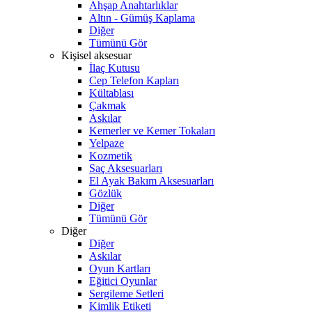
Ahşap Anahtarlıklar
Altın - Gümüş Kaplama
Diğer
Tümünü Gör
Kişisel aksesuar
İlaç Kutusu
Cep Telefon Kapları
Kültablası
Çakmak
Askılar
Kemerler ve Kemer Tokaları
Yelpaze
Kozmetik
Saç Aksesuarları
El Ayak Bakım Aksesuarları
Gözlük
Diğer
Tümünü Gör
Diğer
Diğer
Askılar
Oyun Kartları
Eğitici Oyunlar
Sergileme Setleri
Kimlik Etiketi