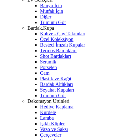
Banyo İçin
Mutfak İçin
Diğer
Tümünü Gör
Bardak,Kupa
Kahve - Çay Takımları
Özel Koleksiyon
Besteci İmzalı Kupalar
Termos Bardakları
Shot Bardakları
Seramik
Porselen
Cam
Plastik ve Kağıt
Bardak Altlıkları
Seyahat Kupaları
Tümünü Gör
Dekorasyon Ürünleri
Hediye Kaplama
Kurdele
Lamba
Işıklı Küpler
Vazo ve Saksı
Çerçeveler