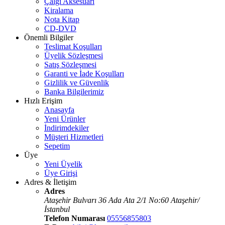
Çalgı Aksesuarı
Kiralama
Nota Kitap
CD-DVD
Önemli Bilgiler
Teslimat Koşulları
Üyelik Sözleşmesi
Satış Sözleşmesi
Garanti ve İade Koşulları
Gizlilik ve Güvenlik
Banka Bilgilerimiz
Hızlı Erişim
Anasayfa
Yeni Ürünler
İndirimdekiler
Müşteri Hizmetleri
Sepetim
Üye
Yeni Üyelik
Üye Girişi
Adres & İletişim
Adres
Ataşehir Bulvarı 36 Ada Ata 2/1 No:60 Ataşehir/
İstanbul
Telefon Numarası
05556855803