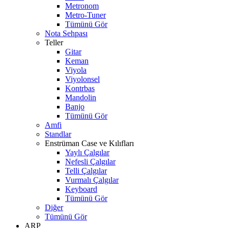
Metronom
Metro-Tuner
Tümünü Gör
Nota Sehpası
Teller
Gitar
Keman
Viyola
Viyolonsel
Kontrbas
Mandolin
Banjo
Tümünü Gör
Amfi
Standlar
Enstrüman Case ve Kılıfları
Yaylı Çalgılar
Nefesli Çalgılar
Telli Çalgılar
Vurmalı Çalgılar
Keyboard
Tümünü Gör
Diğer
Tümünü Gör
ARP