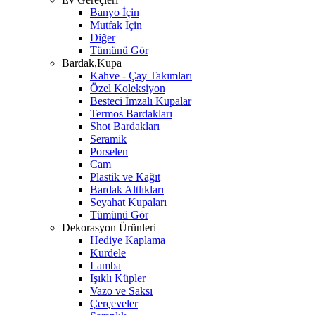
Banyo İçin
Mutfak İçin
Diğer
Tümünü Gör
Bardak,Kupa
Kahve - Çay Takımları
Özel Koleksiyon
Besteci İmzalı Kupalar
Termos Bardakları
Shot Bardakları
Seramik
Porselen
Cam
Plastik ve Kağıt
Bardak Altlıkları
Seyahat Kupaları
Tümünü Gör
Dekorasyon Ürünleri
Hediye Kaplama
Kurdele
Lamba
Işıklı Küpler
Vazo ve Saksı
Çerçeveler