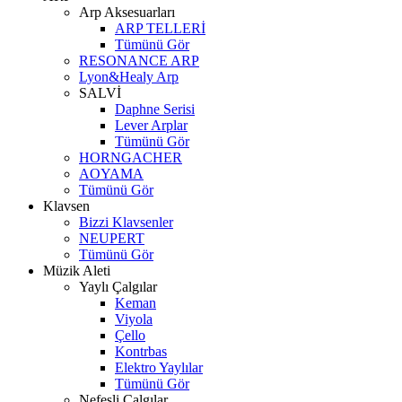
Arp Aksesuarları
ARP TELLERİ
Tümünü Gör
RESONANCE ARP
Lyon&Healy Arp
SALVİ
Daphne Serisi
Lever Arplar
Tümünü Gör
HORNGACHER
AOYAMA
Tümünü Gör
Klavsen
Bizzi Klavsenler
NEUPERT
Tümünü Gör
Müzik Aleti
Yaylı Çalgılar
Keman
Viyola
Çello
Kontrbas
Elektro Yaylılar
Tümünü Gör
Nefesli Çalgılar