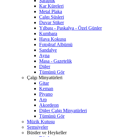
Şaraplık
Kar Küreleri
Metal Plaka
Çalgı Süsleri
Duvar Stiker
Yılbaşı - Paskalya - Özel Günler
Kumbara
Hava Kokusu
Fotoğraf Albümü
Sandalye
Ayna
Masa - Gazetelik
Diğer
Tümünü Gör
Çalgı Minyatürleri
Gitar
Keman
Piyano
Arp
Akordeon
Diğer Çalgı Minyatürleri
Tümünü Gör
Müzik Kutusu
Şemsiyeler
Büstler ve Heykeller