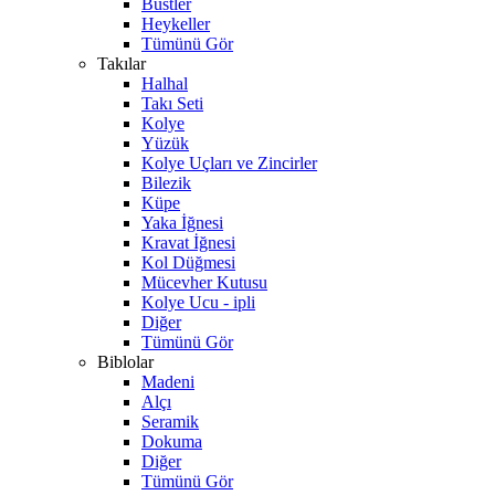
Büstler
Heykeller
Tümünü Gör
Takılar
Halhal
Takı Seti
Kolye
Yüzük
Kolye Uçları ve Zincirler
Bilezik
Küpe
Yaka İğnesi
Kravat İğnesi
Kol Düğmesi
Mücevher Kutusu
Kolye Ucu - ipli
Diğer
Tümünü Gör
Biblolar
Madeni
Alçı
Seramik
Dokuma
Diğer
Tümünü Gör