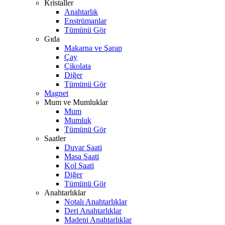
Kristaller
Anahtarlık
Enstrümanlar
Tümünü Gör
Gıda
Makarna ve Şarap
Çay
Çikolata
Diğer
Tümünü Gör
Magnet
Mum ve Mumluklar
Mum
Mumluk
Tümünü Gör
Saatler
Duvar Saati
Masa Saati
Kol Saati
Diğer
Tümünü Gör
Anahtarlıklar
Notalı Anahtarlıklar
Deri Anahtarlıklar
Madeni Anahtarlıklar