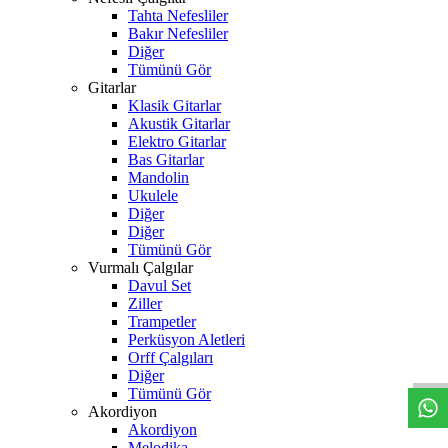
Tahta Nefesliler
Bakır Nefesliler
Diğer
Tümünü Gör
Gitarlar
Klasik Gitarlar
Akustik Gitarlar
Elektro Gitarlar
Bas Gitarlar
Mandolin
Ukulele
Diğer
Diğer
Tümünü Gör
Vurmalı Çalgılar
Davul Set
Ziller
Trampetler
W
h
t
s
a
p
p
D
e
s
t
e
H
a
t
t
Perküsyon Aletleri
Orff Çalgıları
Diğer
Tümünü Gör
Akordiyon
Akordiyon
Melodika