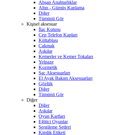
Ahşap Anahtarlıklar
Altın - Gümüş Kaplama
Diğer
Tümünü Gör
Kişisel aksesuar
İlaç Kutusu
Cep Telefon Kapları
Kültablası
Çakmak
Askılar
Kemerler ve Kemer Tokaları
Yelpaze
Kozmetik
Saç Aksesuarları
El Ayak Bakım Aksesuarları
Gözlük
Diğer
Tümünü Gör
Diğer
Diğer
Askılar
Oyun Kartları
Eğitici Oyunlar
Sergileme Setleri
Kimlik Etiketi