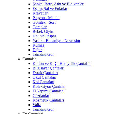
Şapka, Bere, Atkı ve Eldivenler
Eşarp, Şal ve Fularlar
Kravatlar
Papyon - Mendil
Gömlek - Şort
Çoraplar
Bebek Giyim
Halı ve Paspas
Yastık - Battaniye - Nevresim
Kumaş
Diğer
Tümünü Gör
Çantalar
Karton ve Kağıt Hediyelik Çantalar
Bilgisayar Çantaları
Evrak Çantaları
Okul Çantaları
Kol Çantaları
Koleksiyon Çantalar
El Yapımı Çantalar
Cüzdanlar
Kozmetik Çantaları
Valiz
Tümünü Gör
Ev Gereçleri