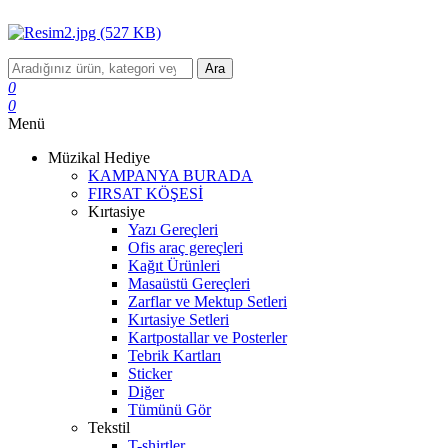
Ara
0
0
Menü
Müzikal Hediye
KAMPANYA BURADA
FIRSAT KÖŞESİ
Kırtasiye
Yazı Gereçleri
Ofis araç gereçleri
Kağıt Ürünleri
Masaüstü Gereçleri
Zarflar ve Mektup Setleri
Kırtasiye Setleri
Kartpostallar ve Posterler
Tebrik Kartları
Sticker
Diğer
Tümünü Gör
Tekstil
T-shirtler