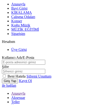
Anasayfa
Bayi Girişi
KİRALAMA
Çalışma Odaları
Konser
Kuğu Müzik
MÜZİK EĞİTİMİ
Siparişim
Hesabım
Üye Girişi
Kullanıcı Adı/E-Posta
Şifre
Beni Hatırla
Şifremi Unuttum
Kayıt Ol
Giriş Yap
ile bağlan
Anasayfa
Aksesuar
Teller