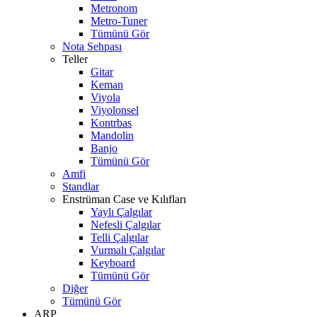
Metronom
Metro-Tuner
Tümünü Gör
Nota Sehpası
Teller
Gitar
Keman
Viyola
Viyolonsel
Kontrbas
Mandolin
Banjo
Tümünü Gör
Amfi
Standlar
Enstrüman Case ve Kılıfları
Yaylı Çalgılar
Nefesli Çalgılar
Telli Çalgılar
Vurmalı Çalgılar
Keyboard
Tümünü Gör
Diğer
Tümünü Gör
ARP