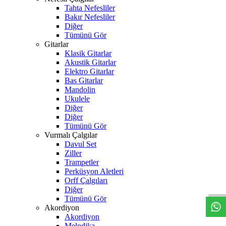
Tahta Nefesliler
Bakır Nefesliler
Diğer
Tümünü Gör
Gitarlar
Klasik Gitarlar
Akustik Gitarlar
Elektro Gitarlar
Bas Gitarlar
Mandolin
Ukulele
Diğer
Diğer
Tümünü Gör
Vurmalı Çalgılar
Davul Set
Ziller
Trampetler
W
h
t
s
a
p
p
D
e
s
t
e
H
a
t
t
Perküsyon Aletleri
Orff Çalgıları
Diğer
Tümünü Gör
Akordiyon
Akordiyon
Melodika