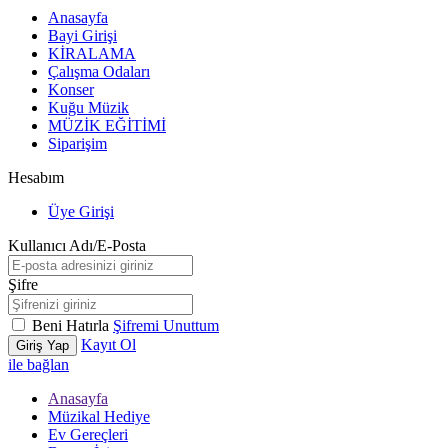
Anasayfa
Bayi Girişi
KİRALAMA
Çalışma Odaları
Konser
Kuğu Müzik
MÜZİK EĞİTİMİ
Siparişim
Hesabım
Üye Girişi
Kullanıcı Adı/E-Posta
Şifre
Beni Hatırla
Şifremi Unuttum
Kayıt Ol
Giriş Yap
ile bağlan
Anasayfa
Müzikal Hediye
Ev Gereçleri