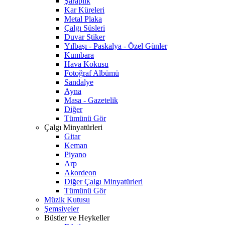
Şaraplık
Kar Küreleri
Metal Plaka
Çalgı Süsleri
Duvar Stiker
Yılbaşı - Paskalya - Özel Günler
Kumbara
Hava Kokusu
Fotoğraf Albümü
Sandalye
Ayna
Masa - Gazetelik
Diğer
Tümünü Gör
Çalgı Minyatürleri
Gitar
Keman
Piyano
Arp
Akordeon
Diğer Çalgı Minyatürleri
Tümünü Gör
Müzik Kutusu
Şemsiyeler
Büstler ve Heykeller