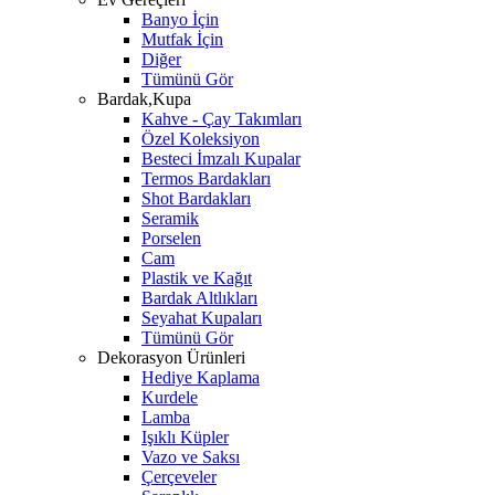
Banyo İçin
Mutfak İçin
Diğer
Tümünü Gör
Bardak,Kupa
Kahve - Çay Takımları
Özel Koleksiyon
Besteci İmzalı Kupalar
Termos Bardakları
Shot Bardakları
Seramik
Porselen
Cam
Plastik ve Kağıt
Bardak Altlıkları
Seyahat Kupaları
Tümünü Gör
Dekorasyon Ürünleri
Hediye Kaplama
Kurdele
Lamba
Işıklı Küpler
Vazo ve Saksı
Çerçeveler