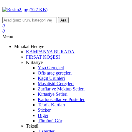
Ara
0
0
Menü
Müzikal Hediye
KAMPANYA BURADA
FIRSAT KÖŞESİ
Kırtasiye
Yazı Gereçleri
Ofis araç gereçleri
Kağıt Ürünleri
Masaüstü Gereçleri
Zarflar ve Mektup Setleri
Kırtasiye Setleri
Kartpostallar ve Posterler
Tebrik Kartları
Sticker
Diğer
Tümünü Gör
Tekstil
T-shirtler