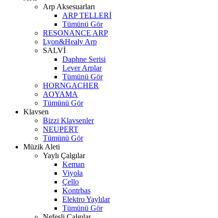
Arp Aksesuarları
ARP TELLERİ
Tümünü Gör
RESONANCE ARP
Lyon&Healy Arp
SALVİ
Daphne Serisi
Lever Arplar
Tümünü Gör
HORNGACHER
AOYAMA
Tümünü Gör
Klavsen
Bizzi Klavsenler
NEUPERT
Tümünü Gör
Müzik Aleti
Yaylı Çalgılar
Keman
Viyola
Çello
Kontrbas
Elektro Yaylılar
Tümünü Gör
Nefesli Çalgılar