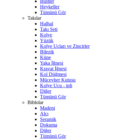
Büstler
Heykeller
Tümünü Gör
Takılar
Halhal
Takı Seti
Kolye
Yüzük
Kolye Uçları ve Zincirler
Bilezik
Küpe
Yaka İğnesi
Kravat İğnesi
Kol Düğmesi
Mücevher Kutusu
Kolye Ucu - ipli
Diğer
Tümünü Gör
Biblolar
Madeni
Alçı
Seramik
Dokuma
Diğer
Tümünü Gör