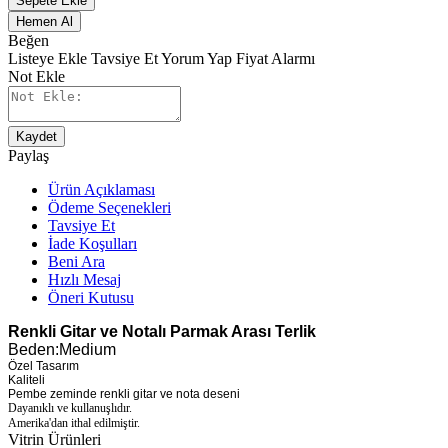
Sepete Ekle
Hemen Al
Beğen
Listeye Ekle
Tavsiye Et
Yorum Yap
Fiyat Alarmı
Not Ekle
Kaydet
Paylaş
Ürün Açıklaması
Ödeme Seçenekleri
Tavsiye Et
İade Koşulları
Beni Ara
Hızlı Mesaj
Öneri Kutusu
Renkli Gitar ve Notalı Parmak Arası Terlik
Beden:Medium
Özel Tasarım
Kaliteli
Pembe zeminde renkli gitar ve nota deseni
Dayanıklı ve kullanuşlıdır.
Amerika'dan ithal edilmiştir.
Vitrin Ürünleri