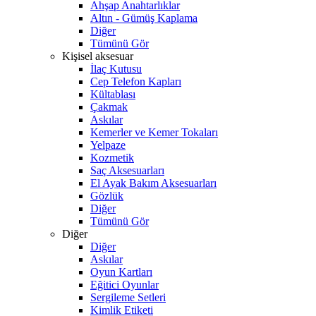
Ahşap Anahtarlıklar
Altın - Gümüş Kaplama
Diğer
Tümünü Gör
Kişisel aksesuar
İlaç Kutusu
Cep Telefon Kapları
Kültablası
Çakmak
Askılar
Kemerler ve Kemer Tokaları
Yelpaze
Kozmetik
Saç Aksesuarları
El Ayak Bakım Aksesuarları
Gözlük
Diğer
Tümünü Gör
Diğer
Diğer
Askılar
Oyun Kartları
Eğitici Oyunlar
Sergileme Setleri
Kimlik Etiketi