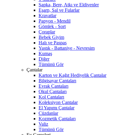
Şapka, Bere, Atkı ve Eldivenler
Eşarp, Şal ve Fularlar
Kravatlar
Papyon - Mendil
Gömlek - Şort
Çoraplar
Bebek Giyim
Halı ve Paspas
Yastık - Battaniye - Nevresim
Kumaş
Diğer
Tümünü Gör
Çantalar
Karton ve Kağıt Hediyelik Çantalar
Bilgisayar Çantaları
Evrak Çantaları
Okul Çantaları
Kol Çantaları
Koleksiyon Çantalar
El Yapımı Çantalar
Cüzdanlar
Kozmetik Çantaları
Valiz
Tümünü Gör
Ev Gereçleri