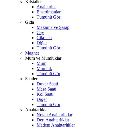
Kristaller
Anahtarlık
Enstrümanlar
Tümünü Gör
Gıda
Makarna ve Şarap
Çay
Çikolata
Diğer
Tümünü Gör
Magnet
Mum ve Mumluklar
Mum
Mumluk
Tümünü Gör
Saatler
Duvar Saati
Masa Saati
Kol Saati
Diğer
Tümünü Gör
Anahtarlıklar
Notalı Anahtarlıklar
Deri Anahtarlıklar
Madeni Anahtarlıklar