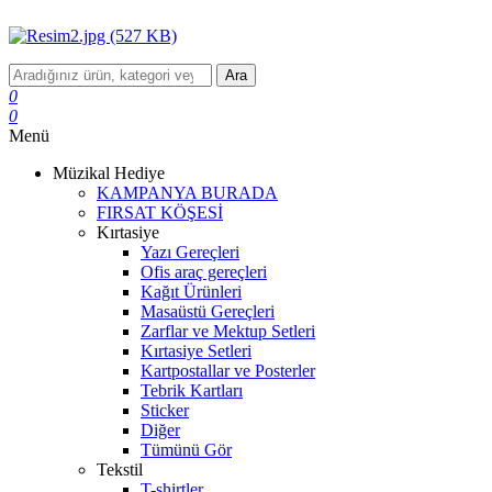
Ara
0
0
Menü
Müzikal Hediye
KAMPANYA BURADA
FIRSAT KÖŞESİ
Kırtasiye
Yazı Gereçleri
Ofis araç gereçleri
Kağıt Ürünleri
Masaüstü Gereçleri
Zarflar ve Mektup Setleri
Kırtasiye Setleri
Kartpostallar ve Posterler
Tebrik Kartları
Sticker
Diğer
Tümünü Gör
Tekstil
T-shirtler