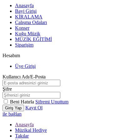
Anasayfa
Bayi Girişi
KİRALAMA
Çalışma Odaları
Konser
Kuğu Müzik
MÜZİK EĞİTİMİ
Siparişim
Hesabım
Üye Girişi
Kullanıcı Adı/E-Posta
Şifre
Beni Hatırla
Şifremi Unuttum
Kayıt Ol
Giriş Yap
ile bağlan
Anasayfa
Müzikal Hediye
Takılar