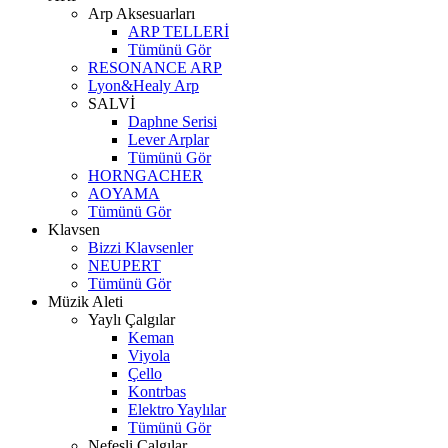
Arp Aksesuarları
ARP TELLERİ
Tümünü Gör
RESONANCE ARP
Lyon&Healy Arp
SALVİ
Daphne Serisi
Lever Arplar
Tümünü Gör
HORNGACHER
AOYAMA
Tümünü Gör
Klavsen
Bizzi Klavsenler
NEUPERT
Tümünü Gör
Müzik Aleti
Yaylı Çalgılar
Keman
Viyola
Çello
Kontrbas
Elektro Yaylılar
Tümünü Gör
Nefesli Çalgılar