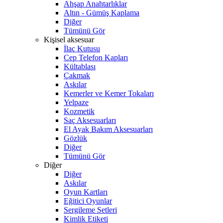
Ahşap Anahtarlıklar
Altın - Gümüş Kaplama
Diğer
Tümünü Gör
Kişisel aksesuar
İlaç Kutusu
Cep Telefon Kapları
Kültablası
Çakmak
Askılar
Kemerler ve Kemer Tokaları
Yelpaze
Kozmetik
Saç Aksesuarları
El Ayak Bakım Aksesuarları
Gözlük
Diğer
Tümünü Gör
Diğer
Diğer
Askılar
Oyun Kartları
Eğitici Oyunlar
Sergileme Setleri
Kimlik Etiketi