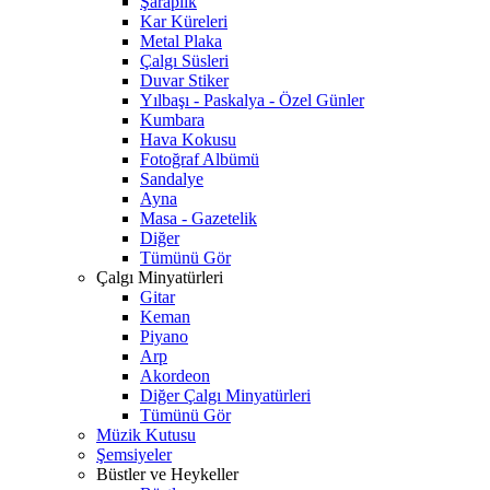
Şaraplık
Kar Küreleri
Metal Plaka
Çalgı Süsleri
Duvar Stiker
Yılbaşı - Paskalya - Özel Günler
Kumbara
Hava Kokusu
Fotoğraf Albümü
Sandalye
Ayna
Masa - Gazetelik
Diğer
Tümünü Gör
Çalgı Minyatürleri
Gitar
Keman
Piyano
Arp
Akordeon
Diğer Çalgı Minyatürleri
Tümünü Gör
Müzik Kutusu
Şemsiyeler
Büstler ve Heykeller