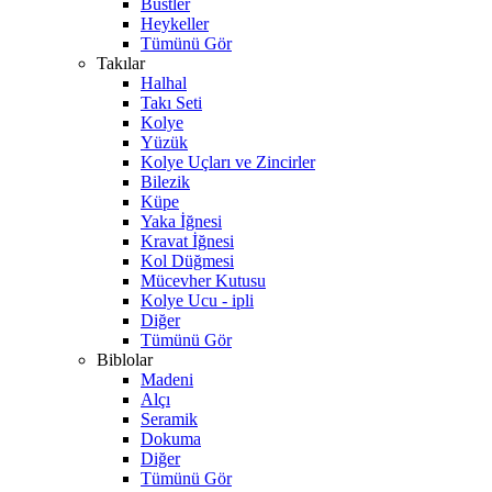
Büstler
Heykeller
Tümünü Gör
Takılar
Halhal
Takı Seti
Kolye
Yüzük
Kolye Uçları ve Zincirler
Bilezik
Küpe
Yaka İğnesi
Kravat İğnesi
Kol Düğmesi
Mücevher Kutusu
Kolye Ucu - ipli
Diğer
Tümünü Gör
Biblolar
Madeni
Alçı
Seramik
Dokuma
Diğer
Tümünü Gör