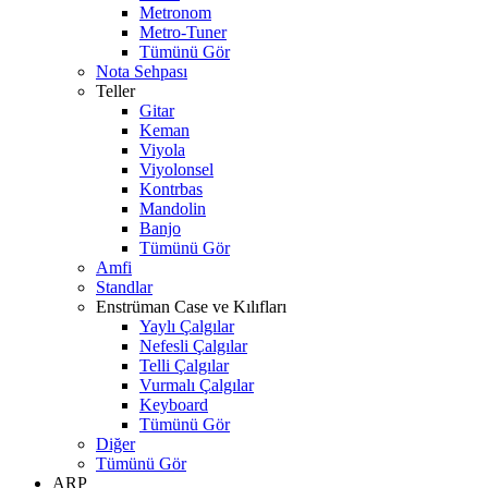
Metronom
Metro-Tuner
Tümünü Gör
Nota Sehpası
Teller
Gitar
Keman
Viyola
Viyolonsel
Kontrbas
Mandolin
Banjo
Tümünü Gör
Amfi
Standlar
Enstrüman Case ve Kılıfları
Yaylı Çalgılar
Nefesli Çalgılar
Telli Çalgılar
Vurmalı Çalgılar
Keyboard
Tümünü Gör
Diğer
Tümünü Gör
ARP