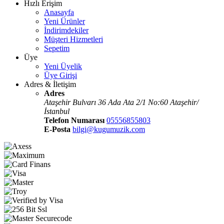
Hızlı Erişim
Anasayfa
Yeni Ürünler
İndirimdekiler
Müşteri Hizmetleri
Sepetim
Üye
Yeni Üyelik
Üye Girişi
Adres & İletişim
Adres
Ataşehir Bulvarı 36 Ada Ata 2/1 No:60 Ataşehir/
İstanbul
Telefon Numarası
05556855803
E-Posta
bilgi@kugumuzik.com