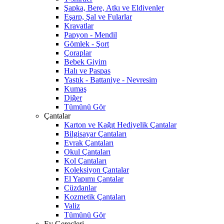
Şapka, Bere, Atkı ve Eldivenler
Eşarp, Şal ve Fularlar
Kravatlar
Papyon - Mendil
Gömlek - Şort
Çoraplar
Bebek Giyim
Halı ve Paspas
Yastık - Battaniye - Nevresim
Kumaş
Diğer
Tümünü Gör
Çantalar
Karton ve Kağıt Hediyelik Çantalar
Bilgisayar Çantaları
Evrak Çantaları
Okul Çantaları
Kol Çantaları
Koleksiyon Çantalar
El Yapımı Çantalar
Cüzdanlar
Kozmetik Çantaları
Valiz
Tümünü Gör
Ev Gereçleri