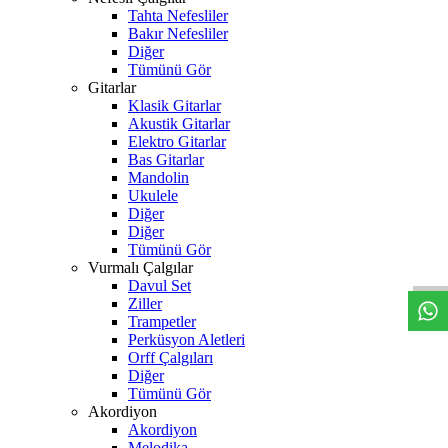
Tahta Nefesliler
Bakır Nefesliler
Diğer
Tümünü Gör
Gitarlar
Klasik Gitarlar
Akustik Gitarlar
Elektro Gitarlar
Bas Gitarlar
Mandolin
Ukulele
Diğer
W
h
t
s
a
p
p
D
e
s
t
e
H
a
t
t
Diğer
Tümünü Gör
Vurmalı Çalgılar
Davul Set
Ziller
Trampetler
Perküsyon Aletleri
Orff Çalgıları
Diğer
Tümünü Gör
Akordiyon
Akordiyon
Melodika