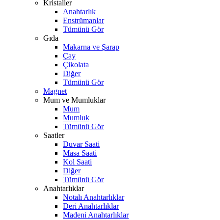
Kristaller
Anahtarlık
Enstrümanlar
Tümünü Gör
Gıda
Makarna ve Şarap
Çay
Çikolata
Diğer
Tümünü Gör
Magnet
Mum ve Mumluklar
Mum
Mumluk
Tümünü Gör
Saatler
Duvar Saati
Masa Saati
Kol Saati
Diğer
Tümünü Gör
Anahtarlıklar
Notalı Anahtarlıklar
Deri Anahtarlıklar
Madeni Anahtarlıklar