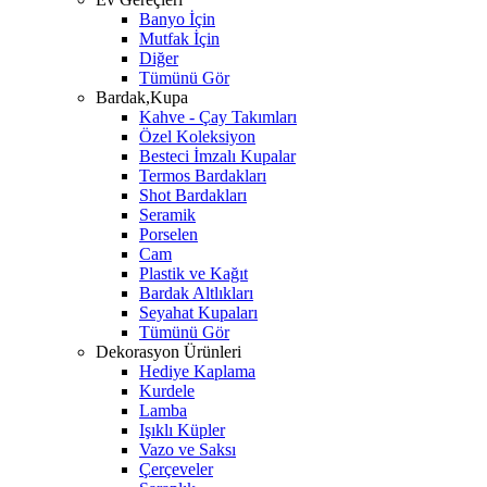
Banyo İçin
Mutfak İçin
Diğer
Tümünü Gör
Bardak,Kupa
Kahve - Çay Takımları
Özel Koleksiyon
Besteci İmzalı Kupalar
Termos Bardakları
Shot Bardakları
Seramik
Porselen
Cam
Plastik ve Kağıt
Bardak Altlıkları
Seyahat Kupaları
Tümünü Gör
Dekorasyon Ürünleri
Hediye Kaplama
Kurdele
Lamba
Işıklı Küpler
Vazo ve Saksı
Çerçeveler