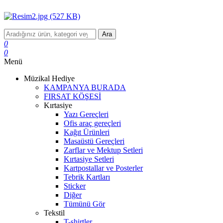
Ara
0
0
Menü
Müzikal Hediye
KAMPANYA BURADA
FIRSAT KÖŞESİ
Kırtasiye
Yazı Gereçleri
Ofis araç gereçleri
Kağıt Ürünleri
Masaüstü Gereçleri
Zarflar ve Mektup Setleri
Kırtasiye Setleri
Kartpostallar ve Posterler
Tebrik Kartları
Sticker
Diğer
Tümünü Gör
Tekstil
T-shirtler