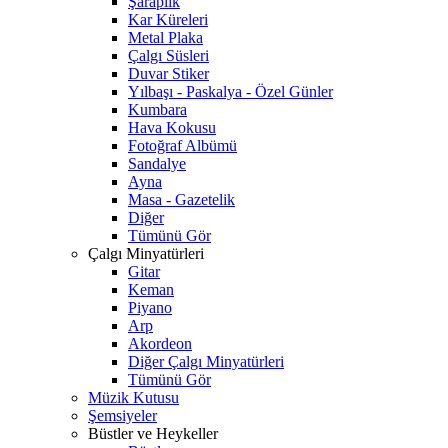
Şaraplık
Kar Küreleri
Metal Plaka
Çalgı Süsleri
Duvar Stiker
Yılbaşı - Paskalya - Özel Günler
Kumbara
Hava Kokusu
Fotoğraf Albümü
Sandalye
Ayna
Masa - Gazetelik
Diğer
Tümünü Gör
Çalgı Minyatürleri
Gitar
Keman
Piyano
Arp
Akordeon
Diğer Çalgı Minyatürleri
Tümünü Gör
Müzik Kutusu
Şemsiyeler
Büstler ve Heykeller