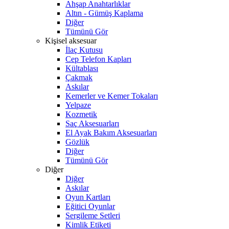
Ahşap Anahtarlıklar
Altın - Gümüş Kaplama
Diğer
Tümünü Gör
Kişisel aksesuar
İlaç Kutusu
Cep Telefon Kapları
Kültablası
Çakmak
Askılar
Kemerler ve Kemer Tokaları
Yelpaze
Kozmetik
Saç Aksesuarları
El Ayak Bakım Aksesuarları
Gözlük
Diğer
Tümünü Gör
Diğer
Diğer
Askılar
Oyun Kartları
Eğitici Oyunlar
Sergileme Setleri
Kimlik Etiketi