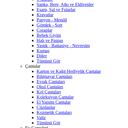
Şapka, Bere, Atkı ve Eldivenler
Eşarp, Şal ve Fularlar
Kravatlar
Papyon - Mendil
Gömlek - Şort
Çoraplar
Bebek Giyim
Halı ve Paspas
Yastık - Battaniye - Nevresim
Kumaş
Diğer
Tümünü Gör
Çantalar
Karton ve Kağıt Hediyelik Çantalar
Bilgisayar Çantaları
Evrak Çantaları
Okul Çantaları
Kol Çantaları
Koleksiyon Çantalar
El Yapımı Çantalar
Cüzdanlar
Kozmetik Çantaları
Valiz
Tümünü Gör
Ev Gereçleri