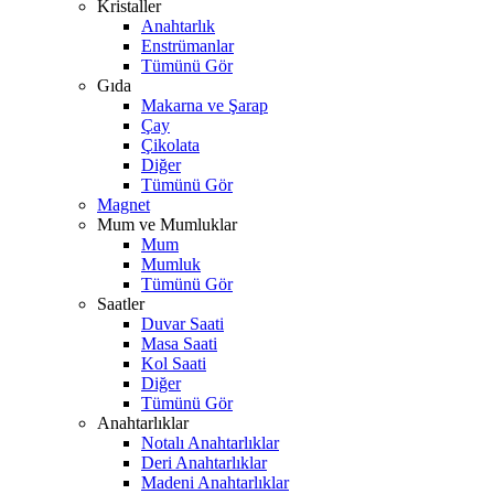
Kristaller
Anahtarlık
Enstrümanlar
Tümünü Gör
Gıda
Makarna ve Şarap
Çay
Çikolata
Diğer
Tümünü Gör
Magnet
Mum ve Mumluklar
Mum
Mumluk
Tümünü Gör
Saatler
Duvar Saati
Masa Saati
Kol Saati
Diğer
Tümünü Gör
Anahtarlıklar
Notalı Anahtarlıklar
Deri Anahtarlıklar
Madeni Anahtarlıklar