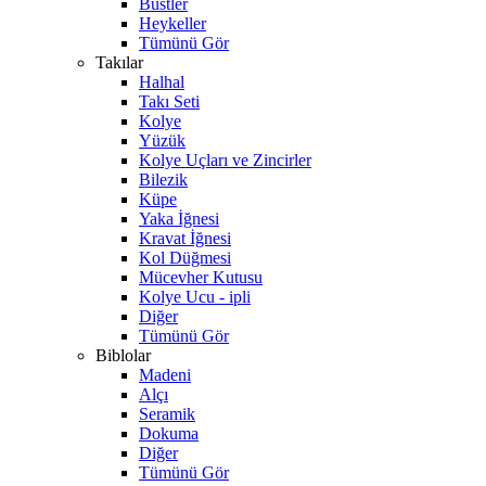
Büstler
Heykeller
Tümünü Gör
Takılar
Halhal
Takı Seti
Kolye
Yüzük
Kolye Uçları ve Zincirler
Bilezik
Küpe
Yaka İğnesi
Kravat İğnesi
Kol Düğmesi
Mücevher Kutusu
Kolye Ucu - ipli
Diğer
Tümünü Gör
Biblolar
Madeni
Alçı
Seramik
Dokuma
Diğer
Tümünü Gör