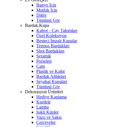
Banyo İçin
Mutfak İçin
Diğer
Tümünü Gör
Bardak,Kupa
Kahve - Çay Takımları
Özel Koleksiyon
Besteci İmzalı Kupalar
Termos Bardakları
Shot Bardakları
Seramik
Porselen
Cam
Plastik ve Kağıt
Bardak Altlıkları
Seyahat Kupaları
Tümünü Gör
Dekorasyon Ürünleri
Hediye Kaplama
Kurdele
Lamba
Işıklı Küpler
Vazo ve Saksı
Çerçeveler