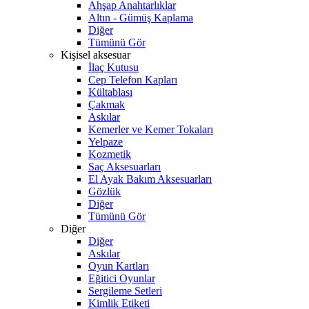
Ahşap Anahtarlıklar
Altın - Gümüş Kaplama
Diğer
Tümünü Gör
Kişisel aksesuar
İlaç Kutusu
Cep Telefon Kapları
Kültablası
Çakmak
Askılar
Kemerler ve Kemer Tokaları
Yelpaze
Kozmetik
Saç Aksesuarları
El Ayak Bakım Aksesuarları
Gözlük
Diğer
Tümünü Gör
Diğer
Diğer
Askılar
Oyun Kartları
Eğitici Oyunlar
Sergileme Setleri
Kimlik Etiketi