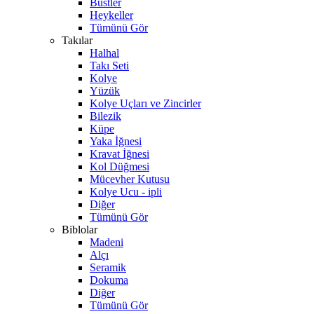
Büstler
Heykeller
Tümünü Gör
Takılar
Halhal
Takı Seti
Kolye
Yüzük
Kolye Uçları ve Zincirler
Bilezik
Küpe
Yaka İğnesi
Kravat İğnesi
Kol Düğmesi
Mücevher Kutusu
Kolye Ucu - ipli
Diğer
Tümünü Gör
Biblolar
Madeni
Alçı
Seramik
Dokuma
Diğer
Tümünü Gör