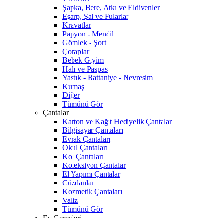
Şapka, Bere, Atkı ve Eldivenler
Eşarp, Şal ve Fularlar
Kravatlar
Papyon - Mendil
Gömlek - Şort
Çoraplar
Bebek Giyim
Halı ve Paspas
Yastık - Battaniye - Nevresim
Kumaş
Diğer
Tümünü Gör
Çantalar
Karton ve Kağıt Hediyelik Çantalar
Bilgisayar Çantaları
Evrak Çantaları
Okul Çantaları
Kol Çantaları
Koleksiyon Çantalar
El Yapımı Çantalar
Cüzdanlar
Kozmetik Çantaları
Valiz
Tümünü Gör
Ev Gereçleri