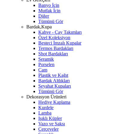
Banyo İçin
Mutfak İçin
Diğer
Tümünü Gör
Bardak,Kupa
Kahve - Çay Takımları
Özel Koleksiyon
Besteci İmzalı Kupalar
Termos Bardakları
Shot Bardakları
Seramik
Porselen
Cam
Plastik ve Kağıt
Bardak Altlıkları
Seyahat Kupaları
Tümünü Gör
Dekorasyon Ürünleri
Hediye Kaplama
Kurdele
Lamba
Işıklı Küpler
Vazo ve Saksı
Çerçeveler