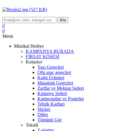
Ara
0
0
Menü
Müzikal Hediye
KAMPANYA BURADA
FIRSAT KÖŞESİ
Kırtasiye
Yazı Gereçleri
Ofis araç gereçleri
Kağıt Ürünleri
Masaüstü Gereçleri
Zarflar ve Mektup Setleri
Kırtasiye Setleri
Kartpostallar ve Posterler
Tebrik Kartları
Sticker
Diğer
Tümünü Gör
Tekstil
T-shirtler