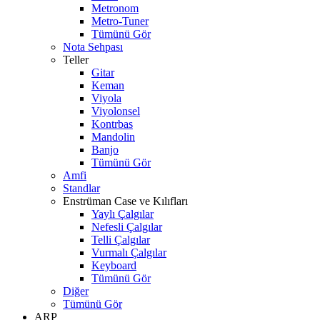
Metronom
Metro-Tuner
Tümünü Gör
Nota Sehpası
Teller
Gitar
Keman
Viyola
Viyolonsel
Kontrbas
Mandolin
Banjo
Tümünü Gör
Amfi
Standlar
Enstrüman Case ve Kılıfları
Yaylı Çalgılar
Nefesli Çalgılar
Telli Çalgılar
Vurmalı Çalgılar
Keyboard
Tümünü Gör
Diğer
Tümünü Gör
ARP