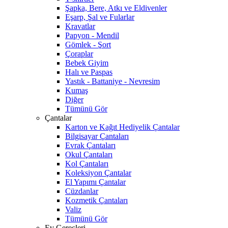
Şapka, Bere, Atkı ve Eldivenler
Eşarp, Şal ve Fularlar
Kravatlar
Papyon - Mendil
Gömlek - Şort
Çoraplar
Bebek Giyim
Halı ve Paspas
Yastık - Battaniye - Nevresim
Kumaş
Diğer
Tümünü Gör
Çantalar
Karton ve Kağıt Hediyelik Çantalar
Bilgisayar Çantaları
Evrak Çantaları
Okul Çantaları
Kol Çantaları
Koleksiyon Çantalar
El Yapımı Çantalar
Cüzdanlar
Kozmetik Çantaları
Valiz
Tümünü Gör
Ev Gereçleri