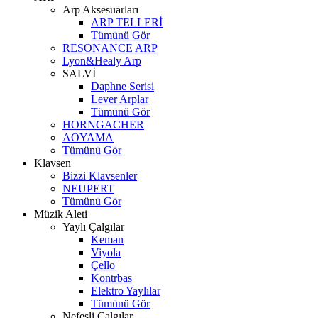
Arp Aksesuarları
ARP TELLERİ
Tümünü Gör
RESONANCE ARP
Lyon&Healy Arp
SALVİ
Daphne Serisi
Lever Arplar
Tümünü Gör
HORNGACHER
AOYAMA
Tümünü Gör
Klavsen
Bizzi Klavsenler
NEUPERT
Tümünü Gör
Müzik Aleti
Yaylı Çalgılar
Keman
Viyola
Çello
Kontrbas
Elektro Yaylılar
Tümünü Gör
Nefesli Çalgılar