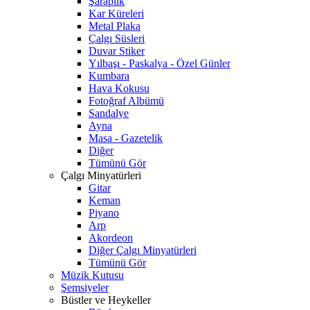
Şaraplık
Kar Küreleri
Metal Plaka
Çalgı Süsleri
Duvar Stiker
Yılbaşı - Paskalya - Özel Günler
Kumbara
Hava Kokusu
Fotoğraf Albümü
Sandalye
Ayna
Masa - Gazetelik
Diğer
Tümünü Gör
Çalgı Minyatürleri
Gitar
Keman
Piyano
Arp
Akordeon
Diğer Çalgı Minyatürleri
Tümünü Gör
Müzik Kutusu
Şemsiyeler
Büstler ve Heykeller