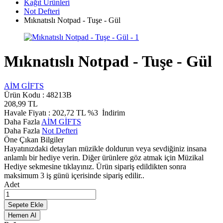
Kağıt Ürünleri
Not Defteri
Mıknatıslı Notpad - Tuşe - Gül
Mıknatıslı Notpad - Tuşe - Gül
AİM GİFTS
Ürün Kodu :
48213B
208,99
TL
Havale Fiyatı :
202,72
TL
%3
İndirim
Daha Fazla
AİM GİFTS
Daha Fazla
Not Defteri
Öne Çıkan Bilgiler
Hayatınızdaki detayları müzikle doldurun veya sevdiğiniz insana
anlamlı bir hediye verin. Diğer ürünlere göz atmak için Müzikal
Hediye sekmesine tıklayınız. Ürün sipariş edildikten sonra
maksimum 3 iş günü içerisinde sipariş edilir..
Adet
Sepete Ekle
Hemen Al