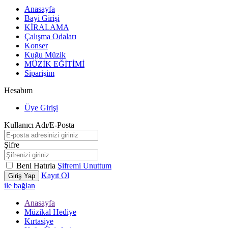
Anasayfa
Bayi Girişi
KİRALAMA
Çalışma Odaları
Konser
Kuğu Müzik
MÜZİK EĞİTİMİ
Siparişim
Hesabım
Üye Girişi
Kullanıcı Adı/E-Posta
Şifre
Beni Hatırla
Şifremi Unuttum
Kayıt Ol
Giriş Yap
ile bağlan
Anasayfa
Müzikal Hediye
Kırtasiye