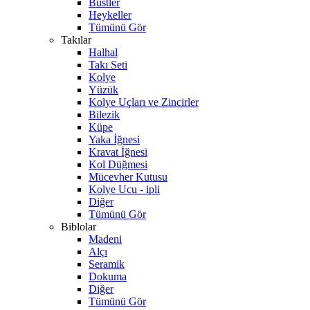
Büstler
Heykeller
Tümünü Gör
Takılar
Halhal
Takı Seti
Kolye
Yüzük
Kolye Uçları ve Zincirler
Bilezik
Küpe
Yaka İğnesi
Kravat İğnesi
Kol Düğmesi
Mücevher Kutusu
Kolye Ucu - ipli
Diğer
Tümünü Gör
Biblolar
Madeni
Alçı
Seramik
Dokuma
Diğer
Tümünü Gör