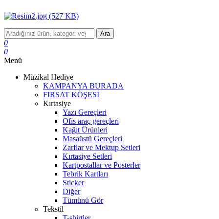
Ara
0
0
Menü
Müzikal Hediye
KAMPANYA BURADA
FIRSAT KÖŞESİ
Kırtasiye
Yazı Gereçleri
Ofis araç gereçleri
Kağıt Ürünleri
Masaüstü Gereçleri
Zarflar ve Mektup Setleri
Kırtasiye Setleri
Kartpostallar ve Posterler
Tebrik Kartları
Sticker
Diğer
Tümünü Gör
Tekstil
T-shirtler