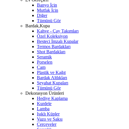
Banyo İçin
Mutfak İçin
Diğer
Tümünü Gör
Bardak,Kupa
Kahve - Çay Takımları
Özel Koleksiyon
Besteci İmzalı Kupalar
Termos Bardakları
Shot Bardakları
Seramik
Porselen
Cam
Plastik ve Kağıt
Bardak Altlıkları
Seyahat Kupaları
Tümünü Gör
Dekorasyon Ürünleri
Hediye Kaplama
Kurdele
Lamba
Işıklı Küpler
Vazo ve Saksı
Çerçeveler