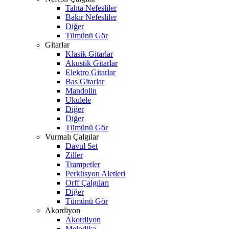
Tahta Nefesliler
Bakır Nefesliler
Diğer
Tümünü Gör
Gitarlar
Klasik Gitarlar
Akustik Gitarlar
Elektro Gitarlar
Bas Gitarlar
Mandolin
Ukulele
Diğer
Diğer
Tümünü Gör
Vurmalı Çalgılar
Davul Set
Ziller
Trampetler
Perküsyon Aletleri
Orff Çalgıları
Diğer
Tümünü Gör
Akordiyon
Akordiyon
Melodika