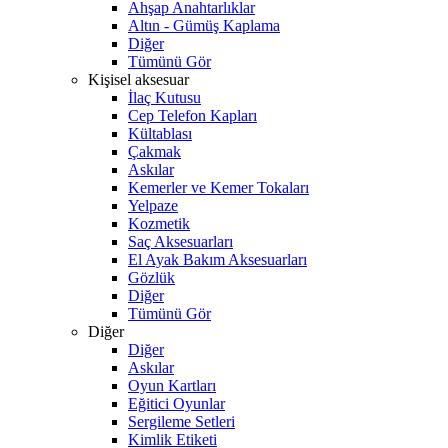
Ahşap Anahtarlıklar
Altın - Gümüş Kaplama
Diğer
Tümünü Gör
Kişisel aksesuar
İlaç Kutusu
Cep Telefon Kapları
Kültablası
Çakmak
Askılar
Kemerler ve Kemer Tokaları
Yelpaze
Kozmetik
Saç Aksesuarları
El Ayak Bakım Aksesuarları
Gözlük
Diğer
Tümünü Gör
Diğer
Diğer
Askılar
Oyun Kartları
Eğitici Oyunlar
Sergileme Setleri
Kimlik Etiketi