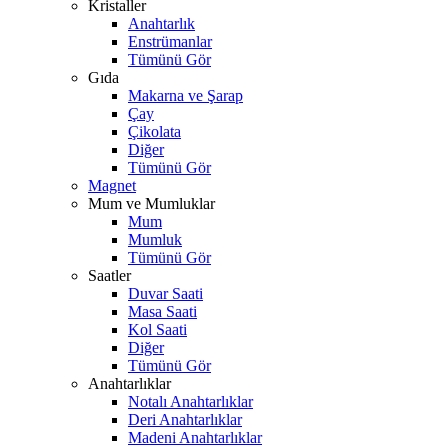
Kristaller
Anahtarlık
Enstrümanlar
Tümünü Gör
Gıda
Makarna ve Şarap
Çay
Çikolata
Diğer
Tümünü Gör
Magnet
Mum ve Mumluklar
Mum
Mumluk
Tümünü Gör
Saatler
Duvar Saati
Masa Saati
Kol Saati
Diğer
Tümünü Gör
Anahtarlıklar
Notalı Anahtarlıklar
Deri Anahtarlıklar
Madeni Anahtarlıklar