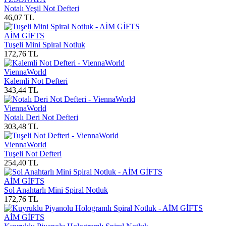
Notalı Yeşil Not Defteri
46,07
TL
AİM GİFTS
Tuşeli Mini Spiral Notluk
172,76
TL
ViennaWorld
Kalemli Not Defteri
343,44
TL
ViennaWorld
Notalı Deri Not Defteri
303,48
TL
ViennaWorld
Tuşeli Not Defteri
254,40
TL
AİM GİFTS
Sol Anahtarlı Mini Spiral Notluk
172,76
TL
AİM GİFTS