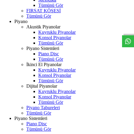
Tümünü Gör
FIRSAT KÖŞESİ
Tümünü Gör
W
h
t
s
a
p
p
D
e
s
t
e
H
a
t
t
Piyano
Akustik Piyanolar
Kuyruklu Piyanolar
Konsol Piyanolar
Tümünü Gör
Piyano Sistemleri
Piano Disc
Tümünü Gör
İkinci El Piyanolar
Kuyruklu Piyanolar
Konsol Piyanolar
Tümünü Gör
Dijital Piyanolar
Kuyruklu Piyanolar
Konsol Piyanolar
Tümünü Gör
Piyano Tabureleri
Tümünü Gör
Piyano Sistemleri
Piano Disc
Tümünü Gör