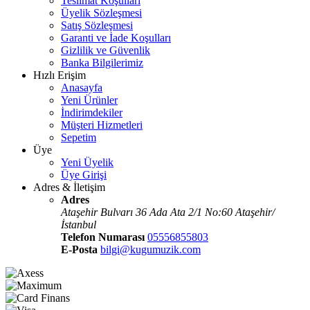
Teslimat Koşulları
Üyelik Sözleşmesi
Satış Sözleşmesi
Garanti ve İade Koşulları
Gizlilik ve Güvenlik
Banka Bilgilerimiz
Hızlı Erişim
Anasayfa
Yeni Ürünler
İndirimdekiler
Müşteri Hizmetleri
Sepetim
Üye
Yeni Üyelik
Üye Girişi
Adres & İletişim
Adres
Ataşehir Bulvarı 36 Ada Ata 2/1 No:60 Ataşehir/
İstanbul
Telefon Numarası
05556855803
E-Posta
bilgi@kugumuzik.com