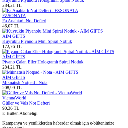
Kuyruklu Piyanolu Hologramlı Spiral Notluk
284,21
TL
FZSONATA
Fa Anahtarlı Not Defteri
46,07
TL
AİM GİFTS
Kuyruklu Piyanolu Mini Spiral Notluk
172,76
TL
AİM GİFTS
Piyano Çalan Eller Hologramlı Spiral Notluk
284,21
TL
AİM GİFTS
Mıknatıslı Notpad - Nota
208,99
TL
ViennaWorld
Güller ve Vals Not Defteri
90,36
TL
E-Bülten Aboneliği
Kampanya ve yeniliklerden haberdar olmak için e-bültenimize