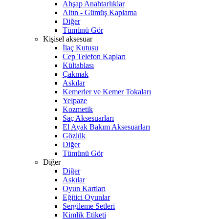
Ahşap Anahtarlıklar
Altın - Gümüş Kaplama
Diğer
Tümünü Gör
Kişisel aksesuar
İlaç Kutusu
Cep Telefon Kapları
Kültablası
Çakmak
Askılar
Kemerler ve Kemer Tokaları
Yelpaze
Kozmetik
Saç Aksesuarları
El Ayak Bakım Aksesuarları
Gözlük
Diğer
Tümünü Gör
Diğer
Diğer
Askılar
Oyun Kartları
Eğitici Oyunlar
Sergileme Setleri
Kimlik Etiketi