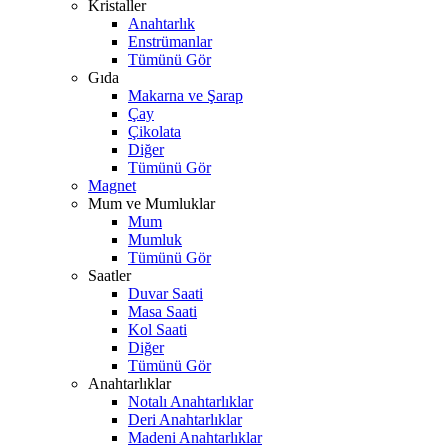
Kristaller
Anahtarlık
Enstrümanlar
Tümünü Gör
Gıda
Makarna ve Şarap
Çay
Çikolata
Diğer
Tümünü Gör
Magnet
Mum ve Mumluklar
Mum
Mumluk
Tümünü Gör
Saatler
Duvar Saati
Masa Saati
Kol Saati
Diğer
Tümünü Gör
Anahtarlıklar
Notalı Anahtarlıklar
Deri Anahtarlıklar
Madeni Anahtarlıklar