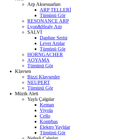
Arp Aksesuarları
ARP TELLERİ
Tümünü Gör
RESONANCE ARP
Lyon&Healy Arp
SALVİ
Daphne Serisi
Lever Arplar
Tümünü Gör
HORNGACHER
AOYAMA
Tümünü Gör
Klavsen
Bizzi Klavsenler
NEUPERT
Tümünü Gör
Müzik Aleti
Yaylı Çalgılar
Keman
Viyola
Çello
Kontrbas
Elektro Yaylılar
Tümünü Gör
Nefesli Çalgılar