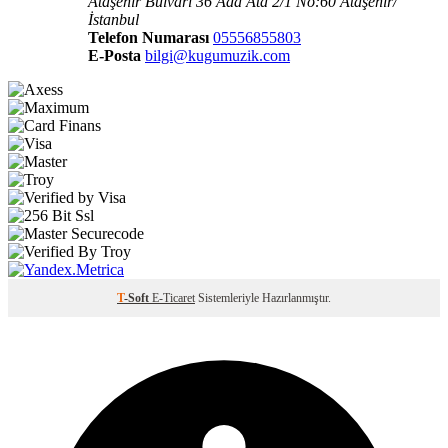
Ataşehir Bulvarı 36 Ada Ata 2/1 No:60 Ataşehir/
İstanbul
Telefon Numarası
05556855803
E-Posta
bilgi@kugumuzik.com
T
-Soft
E-Ticaret
Sistemleriyle Hazırlanmıştır.