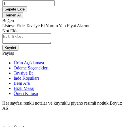
Sepete Ekle
Hemen Al
Beğen
Listeye Ekle
Tavsiye Et
Yorum Yap
Fiyat Alarmı
Not Ekle
Kaydet
Paylaş
Ürün Açıklaması
Ödeme Seçenekleri
Tavsiye Et
İade Koşulları
Beni Ara
Hızlı Mesaj
Öneri Kutusu
Her sayfası renkli notalar ve kuyruklu piyano resimli notluk.Boyut:
A6