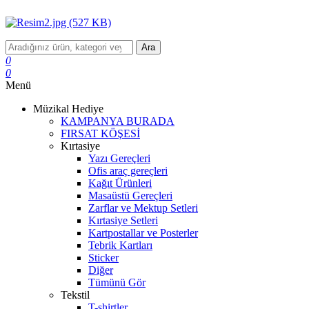
Ara
0
0
Menü
Müzikal Hediye
KAMPANYA BURADA
FIRSAT KÖŞESİ
Kırtasiye
Yazı Gereçleri
Ofis araç gereçleri
Kağıt Ürünleri
Masaüstü Gereçleri
Zarflar ve Mektup Setleri
Kırtasiye Setleri
Kartpostallar ve Posterler
Tebrik Kartları
Sticker
Diğer
Tümünü Gör
Tekstil
T-shirtler