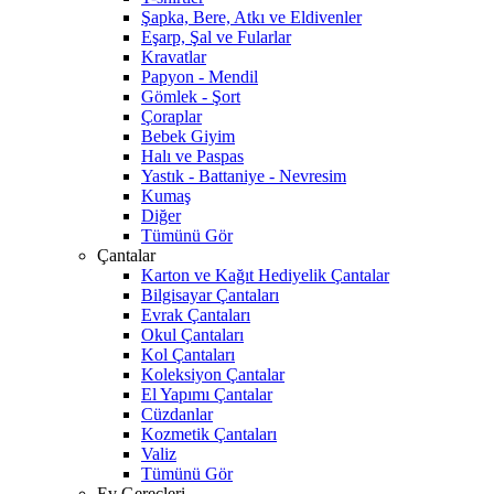
Şapka, Bere, Atkı ve Eldivenler
Eşarp, Şal ve Fularlar
Kravatlar
Papyon - Mendil
Gömlek - Şort
Çoraplar
Bebek Giyim
Halı ve Paspas
Yastık - Battaniye - Nevresim
Kumaş
Diğer
Tümünü Gör
Çantalar
Karton ve Kağıt Hediyelik Çantalar
Bilgisayar Çantaları
Evrak Çantaları
Okul Çantaları
Kol Çantaları
Koleksiyon Çantalar
El Yapımı Çantalar
Cüzdanlar
Kozmetik Çantaları
Valiz
Tümünü Gör
Ev Gereçleri