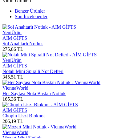
Vitrin Ürünleri
Benzer Ürünler
Son İncelenenler
Yeni
Ürün
AİM GİFTS
Sol Anahtarlı Notluk
275,86
TL
Yeni
Ürün
AİM GİFTS
Notalı Mini Spiralli Not Defteri
345,51
TL
ViennaWorld
Her Sayfası Nota Baskılı Notluk
165,36
TL
AİM GİFTS
Chopin Liszt Bloknot
206,19
TL
ViennaWorld
Mozart Mini Notluk