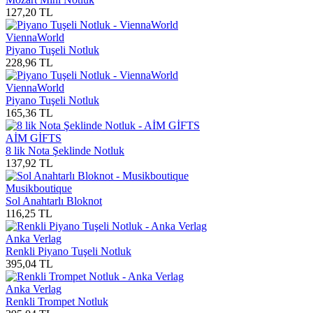
127,20
TL
ViennaWorld
Piyano Tuşeli Notluk
228,96
TL
ViennaWorld
Piyano Tuşeli Notluk
165,36
TL
AİM GİFTS
8 lik Nota Şeklinde Notluk
137,92
TL
Musikboutique
Sol Anahtarlı Bloknot
116,25
TL
Anka Verlag
Renkli Piyano Tuşeli Notluk
395,04
TL
Anka Verlag
Renkli Trompet Notluk