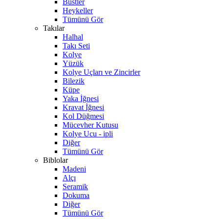
Büstler
Heykeller
Tümünü Gör
Takılar
Halhal
Takı Seti
Kolye
Yüzük
Kolye Uçları ve Zincirler
Bilezik
Küpe
Yaka İğnesi
Kravat İğnesi
Kol Düğmesi
Mücevher Kutusu
Kolye Ucu - ipli
Diğer
Tümünü Gör
Biblolar
Madeni
Alçı
Seramik
Dokuma
Diğer
Tümünü Gör