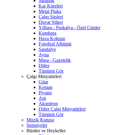
Şaraplık
Kar Küreleri
Metal Plaka
Çalgı Süsleri
Duvar Stiker
Yılbaşı - Paskalya - Özel Günler
Kumbara
Hava Kokusu
Fotoğraf Albümü
Sandalye
Ayna
Masa - Gazetelik
Diğer
Tümünü Gör
Çalgı Minyatürleri
Gitar
Keman
Piyano
Arp
Akordeon
Diğer Çalgı Minyatürleri
Tümünü Gör
Müzik Kutusu
Şemsiyeler
Büstler ve Heykeller