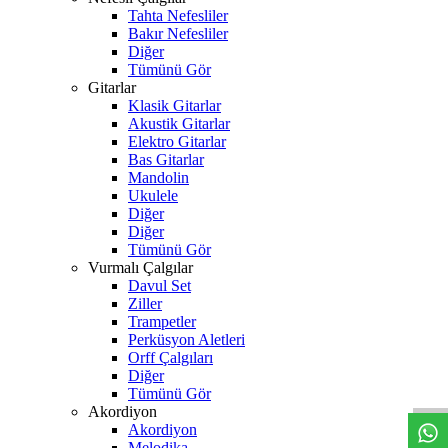
Tahta Nefesliler
Bakır Nefesliler
Diğer
Tümünü Gör
Gitarlar
Klasik Gitarlar
Akustik Gitarlar
Elektro Gitarlar
Bas Gitarlar
Mandolin
Ukulele
Diğer
Diğer
Tümünü Gör
Vurmalı Çalgılar
Davul Set
Ziller
Trampetler
Perküsyon Aletleri
W
h
t
s
a
p
p
D
e
s
t
e
H
a
t
t
Orff Çalgıları
Diğer
Tümünü Gör
Akordiyon
Akordiyon
Melodika