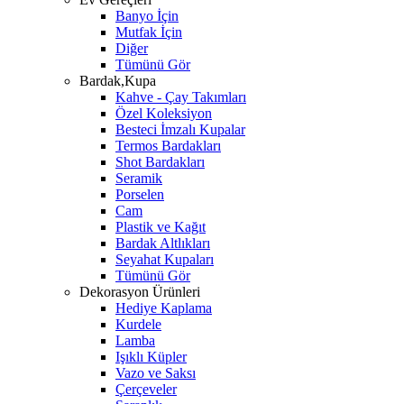
Banyo İçin
Mutfak İçin
Diğer
Tümünü Gör
Bardak,Kupa
Kahve - Çay Takımları
Özel Koleksiyon
Besteci İmzalı Kupalar
Termos Bardakları
Shot Bardakları
Seramik
Porselen
Cam
Plastik ve Kağıt
Bardak Altlıkları
Seyahat Kupaları
Tümünü Gör
Dekorasyon Ürünleri
Hediye Kaplama
Kurdele
Lamba
Işıklı Küpler
Vazo ve Saksı
Çerçeveler