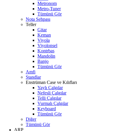
Metronom
Metro-Tuner
Tümünü Gör
Nota Sehpası
Teller
Gitar
Keman
Viyola
Viyolonsel
Kontrbas
Mandolin
Banjo
Tümünü Gör
Amfi
Standlar
Enstrüman Case ve Kılıfları
Yaylı Çalgılar
Nefesli Çalgılar
Telli Çalgılar
Vurmalı Çalgılar
Keyboard
Tümünü Gör
Diğer
Tümünü Gör
ARP