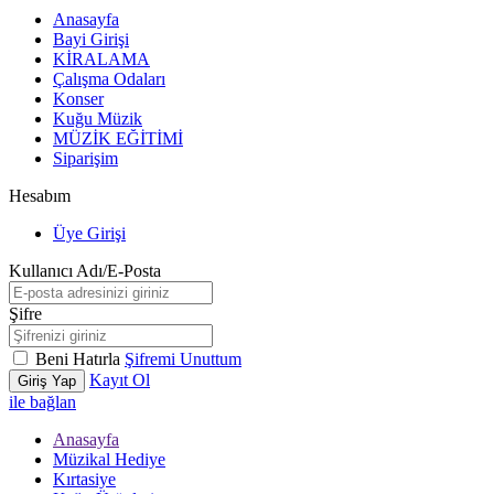
Anasayfa
Bayi Girişi
KİRALAMA
Çalışma Odaları
Konser
Kuğu Müzik
MÜZİK EĞİTİMİ
Siparişim
Hesabım
Üye Girişi
Kullanıcı Adı/E-Posta
Şifre
Beni Hatırla
Şifremi Unuttum
Kayıt Ol
Giriş Yap
ile bağlan
Anasayfa
Müzikal Hediye
Kırtasiye