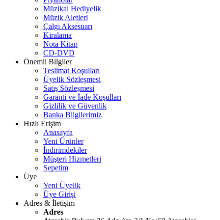
Müzikal Hediyelik
Müzik Aletleri
Çalgı Aksesuarı
Kiralama
Nota Kitap
CD-DVD
Önemli Bilgiler
Teslimat Koşulları
Üyelik Sözleşmesi
Satış Sözleşmesi
Garanti ve İade Koşulları
Gizlilik ve Güvenlik
Banka Bilgilerimiz
Hızlı Erişim
Anasayfa
Yeni Ürünler
İndirimdekiler
Müşteri Hizmetleri
Sepetim
Üye
Yeni Üyelik
Üye Girişi
Adres & İletişim
Adres