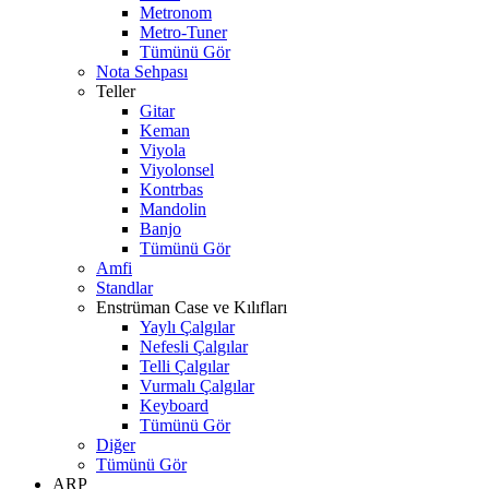
Metronom
Metro-Tuner
Tümünü Gör
Nota Sehpası
Teller
Gitar
Keman
Viyola
Viyolonsel
Kontrbas
Mandolin
Banjo
Tümünü Gör
Amfi
Standlar
Enstrüman Case ve Kılıfları
Yaylı Çalgılar
Nefesli Çalgılar
Telli Çalgılar
Vurmalı Çalgılar
Keyboard
Tümünü Gör
Diğer
Tümünü Gör
ARP