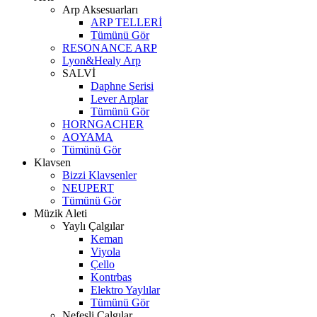
Arp Aksesuarları
ARP TELLERİ
Tümünü Gör
RESONANCE ARP
Lyon&Healy Arp
SALVİ
Daphne Serisi
Lever Arplar
Tümünü Gör
HORNGACHER
AOYAMA
Tümünü Gör
Klavsen
Bizzi Klavsenler
NEUPERT
Tümünü Gör
Müzik Aleti
Yaylı Çalgılar
Keman
Viyola
Çello
Kontrbas
Elektro Yaylılar
Tümünü Gör
Nefesli Çalgılar