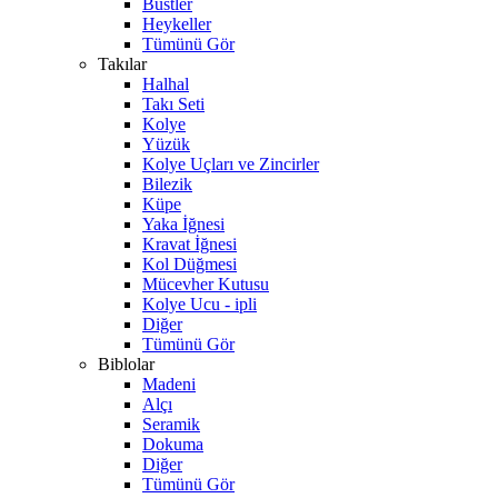
Büstler
Heykeller
Tümünü Gör
Takılar
Halhal
Takı Seti
Kolye
Yüzük
Kolye Uçları ve Zincirler
Bilezik
Küpe
Yaka İğnesi
Kravat İğnesi
Kol Düğmesi
Mücevher Kutusu
Kolye Ucu - ipli
Diğer
Tümünü Gör
Biblolar
Madeni
Alçı
Seramik
Dokuma
Diğer
Tümünü Gör