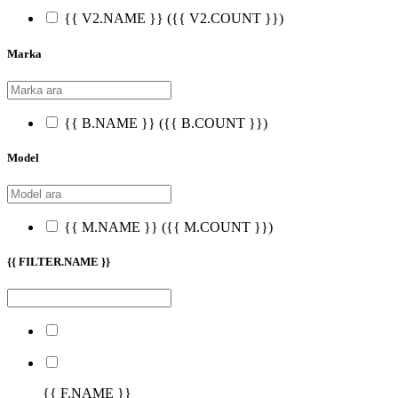
{{ V2.NAME }}
({{ V2.COUNT }})
Marka
{{ B.NAME }}
({{ B.COUNT }})
Model
{{ M.NAME }}
({{ M.COUNT }})
{{ FILTER.NAME }}
{{ F.NAME }}