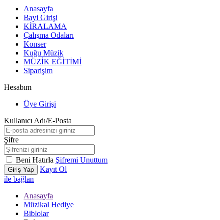
Anasayfa
Bayi Girişi
KİRALAMA
Çalışma Odaları
Konser
Kuğu Müzik
MÜZİK EĞİTİMİ
Siparişim
Hesabım
Üye Girişi
Kullanıcı Adı/E-Posta
Şifre
Beni Hatırla
Şifremi Unuttum
Kayıt Ol
Giriş Yap
ile bağlan
Anasayfa
Müzikal Hediye
Biblolar