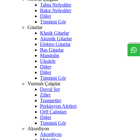
Tahta Nefesliler
Bakır Nefesliler
Diğer
Tümünü Gör
W
h
t
s
a
p
p
D
e
s
t
e
H
a
t
t
Gitarlar
Klasik Gitarlar
Akustik Gitarlar
Elektro Gitarlar
Bas Gitarlar
Mandolin
Ukulele
Diğer
Diğer
Tümünü Gör
Vurmalı Çalgılar
Davul Set
Ziller
Trampetler
Perküsyon Aletleri
Orff Çalgıları
Diğer
Tümünü Gör
Akordiyon
Akordiyon
Melodika