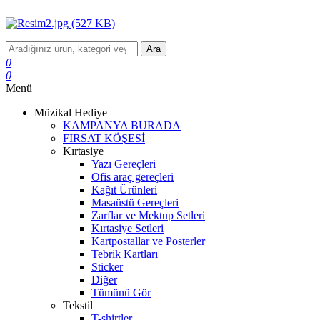
Ara
0
0
Menü
Müzikal Hediye
KAMPANYA BURADA
FIRSAT KÖŞESİ
Kırtasiye
Yazı Gereçleri
Ofis araç gereçleri
Kağıt Ürünleri
Masaüstü Gereçleri
Zarflar ve Mektup Setleri
Kırtasiye Setleri
Kartpostallar ve Posterler
Tebrik Kartları
Sticker
Diğer
Tümünü Gör
Tekstil
T-shirtler