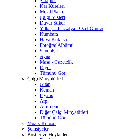
Şaraplık
Kar Küreleri
Metal Plaka
Çalgı Süsleri
Duvar Stiker
Yılbaşı - Paskalya - Özel Günler
Kumbara
Hava Kokusu
Fotoğraf Albümü
Sandalye
Ayna
Masa - Gazetelik
Diğer
Tümünü Gör
Çalgı Minyatürleri
Gitar
Keman
Piyano
Arp
Akordeon
Diğer Çalgı Minyatürleri
Tümünü Gör
Müzik Kutusu
Şemsiyeler
Büstler ve Heykeller