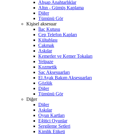
Ahşap Anahtarlıklar
Altın - Gümüş Kaplama
Diğer
Tümünü Gör
Kişisel aksesuar
İlaç Kutusu
Cep Telefon Kapları
Kültablası
Çakmak
Askılar
Kemerler ve Kemer Tokaları
Yelpaze
Kozmetik
Saç Aksesuarları
El Ayak Bakım Aksesuarları
Gözlük
Diğer
Tümünü Gör
Diğer
Diğer
Askılar
Oyun Kartları
Eğitici Oyunlar
Sergileme Setleri
Kimlik Etiketi