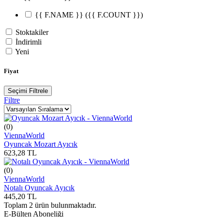
{{ F.NAME }}
({{ F.COUNT }})
Stoktakiler
İndirimli
Yeni
Fiyat
Seçimi Filtrele
Filtre
(0)
ViennaWorld
Oyuncak Mozart Ayıcık
623,28
TL
(0)
ViennaWorld
Notalı Oyuncak Ayıcık
445,20
TL
Toplam
2
ürün bulunmaktadır.
E-Bülten Aboneliği