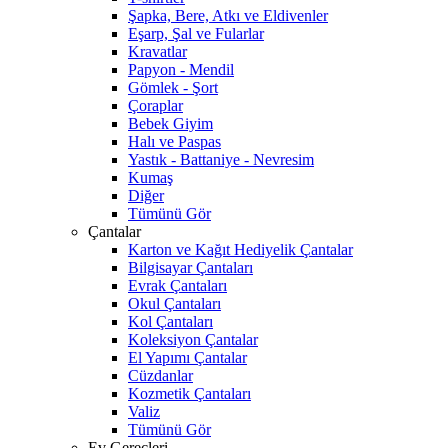
Şapka, Bere, Atkı ve Eldivenler
Eşarp, Şal ve Fularlar
Kravatlar
Papyon - Mendil
Gömlek - Şort
Çoraplar
Bebek Giyim
Halı ve Paspas
Yastık - Battaniye - Nevresim
Kumaş
Diğer
Tümünü Gör
Çantalar
Karton ve Kağıt Hediyelik Çantalar
Bilgisayar Çantaları
Evrak Çantaları
Okul Çantaları
Kol Çantaları
Koleksiyon Çantalar
El Yapımı Çantalar
Cüzdanlar
Kozmetik Çantaları
Valiz
Tümünü Gör
Ev Gereçleri