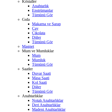
Kristaller
Anahtarlık
Enstrümanlar
Tümünü Gör
Gıda
Makarna ve Şarap
Çay
Çikolata
Diğer
Tümünü Gör
Magnet
Mum ve Mumluklar
Mum
Mumluk
Tümünü Gör
Saatler
Duvar Saati
Masa Saati
Kol Saati
Diğer
Tümünü Gör
Anahtarlıklar
Notalı Anahtarlıklar
Deri Anahtarlıklar
Madeni Anahtarlıklar