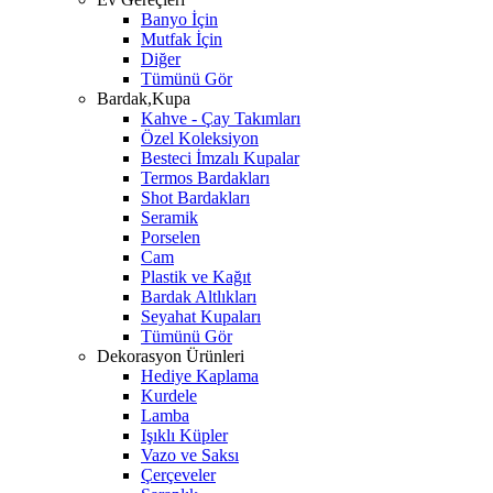
Banyo İçin
Mutfak İçin
Diğer
Tümünü Gör
Bardak,Kupa
Kahve - Çay Takımları
Özel Koleksiyon
Besteci İmzalı Kupalar
Termos Bardakları
Shot Bardakları
Seramik
Porselen
Cam
Plastik ve Kağıt
Bardak Altlıkları
Seyahat Kupaları
Tümünü Gör
Dekorasyon Ürünleri
Hediye Kaplama
Kurdele
Lamba
Işıklı Küpler
Vazo ve Saksı
Çerçeveler