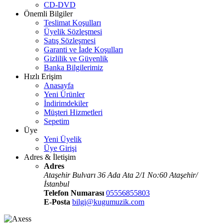
CD-DVD
Önemli Bilgiler
Teslimat Koşulları
Üyelik Sözleşmesi
Satış Sözleşmesi
Garanti ve İade Koşulları
Gizlilik ve Güvenlik
Banka Bilgilerimiz
Hızlı Erişim
Anasayfa
Yeni Ürünler
İndirimdekiler
Müşteri Hizmetleri
Sepetim
Üye
Yeni Üyelik
Üye Girişi
Adres & İletişim
Adres
Ataşehir Bulvarı 36 Ada Ata 2/1 No:60 Ataşehir/
İstanbul
Telefon Numarası
05556855803
E-Posta
bilgi@kugumuzik.com