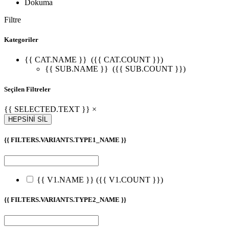
Dokuma
Filtre
Kategoriler
{{ CAT.NAME }}
({{ CAT.COUNT }})
{{ SUB.NAME }}
({{ SUB.COUNT }})
Seçilen Filtreler
{{ SELECTED.TEXT }} ×
HEPSİNİ SİL
{{ FILTERS.VARIANTS.TYPE1_NAME }}
{{ V1.NAME }}
({{ V1.COUNT }})
{{ FILTERS.VARIANTS.TYPE2_NAME }}