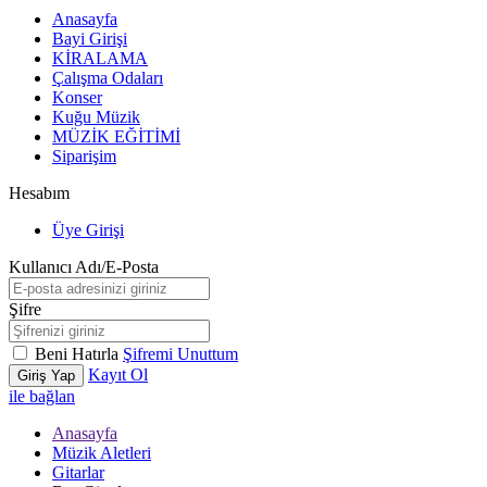
Anasayfa
Bayi Girişi
KİRALAMA
Çalışma Odaları
Konser
Kuğu Müzik
MÜZİK EĞİTİMİ
Siparişim
Hesabım
Üye Girişi
Kullanıcı Adı/E-Posta
Şifre
Beni Hatırla
Şifremi Unuttum
Kayıt Ol
Giriş Yap
ile bağlan
Anasayfa
Müzik Aletleri
Gitarlar