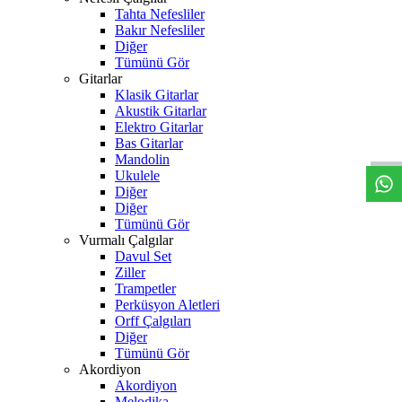
Tahta Nefesliler
Bakır Nefesliler
Diğer
Tümünü Gör
Gitarlar
Klasik Gitarlar
W
h
t
s
a
p
p
D
e
s
t
e
H
a
t
t
Akustik Gitarlar
Elektro Gitarlar
Bas Gitarlar
Mandolin
Ukulele
Diğer
Diğer
Tümünü Gör
Vurmalı Çalgılar
Davul Set
Ziller
Trampetler
Perküsyon Aletleri
Orff Çalgıları
Diğer
Tümünü Gör
Akordiyon
Akordiyon
Melodika