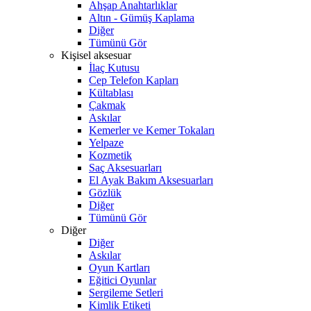
Ahşap Anahtarlıklar
Altın - Gümüş Kaplama
Diğer
Tümünü Gör
Kişisel aksesuar
İlaç Kutusu
Cep Telefon Kapları
Kültablası
Çakmak
Askılar
Kemerler ve Kemer Tokaları
Yelpaze
Kozmetik
Saç Aksesuarları
El Ayak Bakım Aksesuarları
Gözlük
Diğer
Tümünü Gör
Diğer
Diğer
Askılar
Oyun Kartları
Eğitici Oyunlar
Sergileme Setleri
Kimlik Etiketi