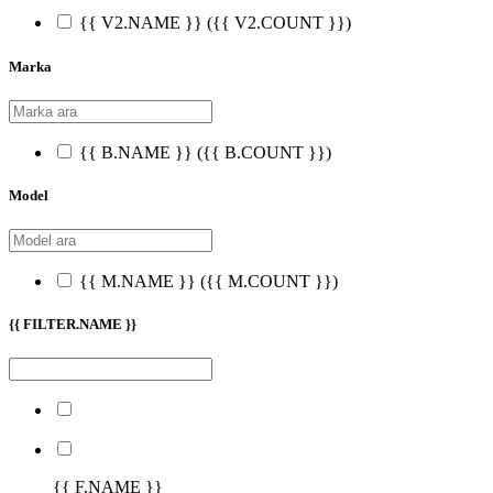
{{ V2.NAME }}
({{ V2.COUNT }})
Marka
{{ B.NAME }}
({{ B.COUNT }})
Model
{{ M.NAME }}
({{ M.COUNT }})
{{ FILTER.NAME }}
{{ F.NAME }}