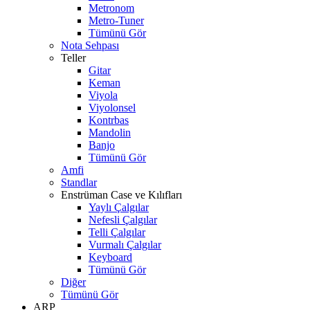
Metronom
Metro-Tuner
Tümünü Gör
Nota Sehpası
Teller
Gitar
Keman
Viyola
Viyolonsel
Kontrbas
Mandolin
Banjo
Tümünü Gör
Amfi
Standlar
Enstrüman Case ve Kılıfları
Yaylı Çalgılar
Nefesli Çalgılar
Telli Çalgılar
Vurmalı Çalgılar
Keyboard
Tümünü Gör
Diğer
Tümünü Gör
ARP