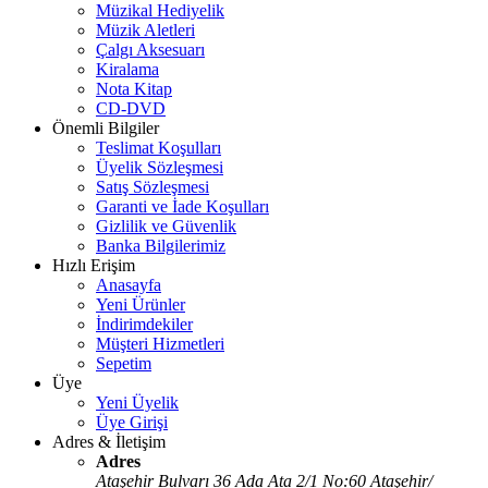
Müzikal Hediyelik
Müzik Aletleri
Çalgı Aksesuarı
Kiralama
Nota Kitap
CD-DVD
Önemli Bilgiler
Teslimat Koşulları
Üyelik Sözleşmesi
Satış Sözleşmesi
Garanti ve İade Koşulları
Gizlilik ve Güvenlik
Banka Bilgilerimiz
Hızlı Erişim
Anasayfa
Yeni Ürünler
İndirimdekiler
Müşteri Hizmetleri
Sepetim
Üye
Yeni Üyelik
Üye Girişi
Adres & İletişim
Adres
Ataşehir Bulvarı 36 Ada Ata 2/1 No:60 Ataşehir/