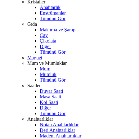
Kristaller
Anahtarlık
Enstrümanlar
Tümünü Gör
Gıda
Makarna ve Şarap
Çay
Çikolata
Diğer
Tümünü Gör
Magnet
Mum ve Mumluklar
Mum
Mumluk
Tümünü Gör
Saatler
Duvar Saati
Masa Saati
Kol Saati
Diğer
Tümünü Gör
Anahtarlıklar
Notalı Anahtarlıklar
Deri Anahtarlıklar
Madeni Anahtarlıklar