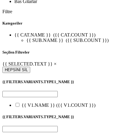
Bas Gitarlar
Filtre
Kategoriler
{{ CAT.NAME }}
({{ CAT.COUNT }})
{{ SUB.NAME }}
({{ SUB.COUNT }})
Seçilen Filtreler
{{ SELECTED.TEXT }} ×
HEPSİNİ SİL
{{ FILTERS.VARIANTS.TYPE1_NAME }}
{{ V1.NAME }}
({{ V1.COUNT }})
{{ FILTERS.VARIANTS.TYPE2_NAME }}