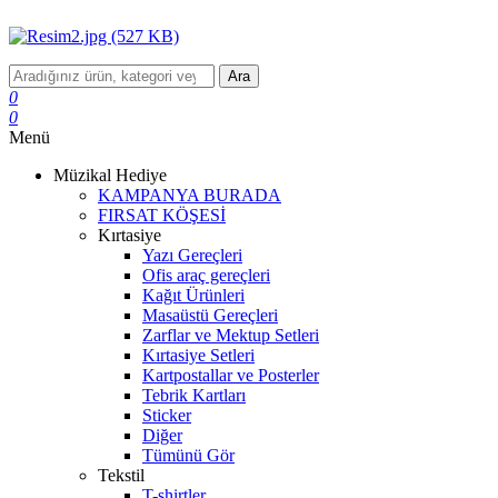
Ara
0
0
Menü
Müzikal Hediye
KAMPANYA BURADA
FIRSAT KÖŞESİ
Kırtasiye
Yazı Gereçleri
Ofis araç gereçleri
Kağıt Ürünleri
Masaüstü Gereçleri
Zarflar ve Mektup Setleri
Kırtasiye Setleri
Kartpostallar ve Posterler
Tebrik Kartları
Sticker
Diğer
Tümünü Gör
Tekstil
T-shirtler