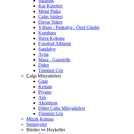
Şaraplık
Kar Küreleri
Metal Plaka
Çalgı Süsleri
Duvar Stiker
Yılbaşı - Paskalya - Özel Günler
Kumbara
Hava Kokusu
Fotoğraf Albümü
Sandalye
Ayna
Masa - Gazetelik
Diğer
Tümünü Gör
Çalgı Minyatürleri
Gitar
Keman
Piyano
Arp
Akordeon
Diğer Çalgı Minyatürleri
Tümünü Gör
Müzik Kutusu
Şemsiyeler
Büstler ve Heykeller