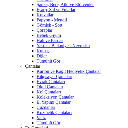
Şapka, Bere, Atkı ve Eldivenler
Eşarp, Şal ve Fularlar
Kravatlar
Papyon - Mendil
Gömlek - Şort
Çoraplar
Bebek Giyim
Halı ve Paspas
Yastık - Battaniye - Nevresim
Kumaş
Diğer
Tümünü Gör
Çantalar
Karton ve Kağıt Hediyelik Çantalar
Bilgisayar Çantaları
Evrak Çantaları
Okul Çantaları
Kol Çantaları
Koleksiyon Çantalar
El Yapımı Çantalar
Cüzdanlar
Kozmetik Çantaları
Valiz
Tümünü Gör
Ev Gereçleri