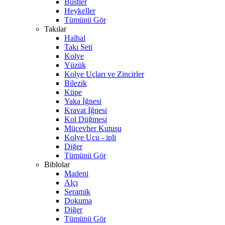
Büstler
Heykeller
Tümünü Gör
Takılar
Halhal
Takı Seti
Kolye
Yüzük
Kolye Uçları ve Zincirler
Bilezik
Küpe
Yaka İğnesi
Kravat İğnesi
Kol Düğmesi
Mücevher Kutusu
Kolye Ucu - ipli
Diğer
Tümünü Gör
Biblolar
Madeni
Alçı
Seramik
Dokuma
Diğer
Tümünü Gör