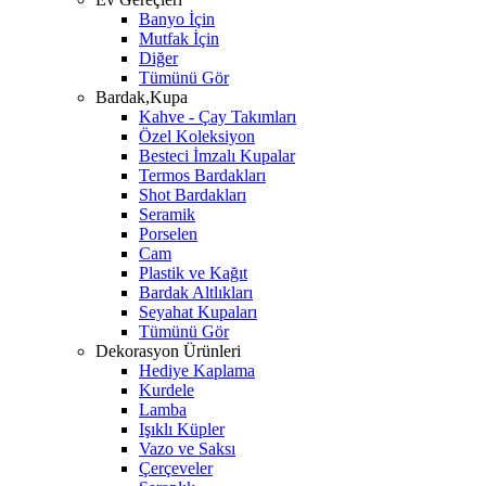
Banyo İçin
Mutfak İçin
Diğer
Tümünü Gör
Bardak,Kupa
Kahve - Çay Takımları
Özel Koleksiyon
Besteci İmzalı Kupalar
Termos Bardakları
Shot Bardakları
Seramik
Porselen
Cam
Plastik ve Kağıt
Bardak Altlıkları
Seyahat Kupaları
Tümünü Gör
Dekorasyon Ürünleri
Hediye Kaplama
Kurdele
Lamba
Işıklı Küpler
Vazo ve Saksı
Çerçeveler