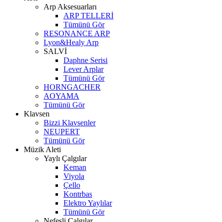
Arp Aksesuarları
ARP TELLERİ
Tümünü Gör
RESONANCE ARP
Lyon&Healy Arp
SALVİ
Daphne Serisi
Lever Arplar
Tümünü Gör
HORNGACHER
AOYAMA
Tümünü Gör
Klavsen
Bizzi Klavsenler
NEUPERT
Tümünü Gör
Müzik Aleti
Yaylı Çalgılar
Keman
Viyola
Çello
Kontrbas
Elektro Yaylılar
Tümünü Gör
Nefesli Çalgılar