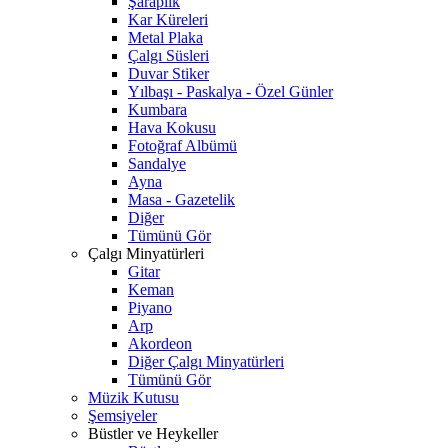
Şaraplık
Kar Küreleri
Metal Plaka
Çalgı Süsleri
Duvar Stiker
Yılbaşı - Paskalya - Özel Günler
Kumbara
Hava Kokusu
Fotoğraf Albümü
Sandalye
Ayna
Masa - Gazetelik
Diğer
Tümünü Gör
Çalgı Minyatürleri
Gitar
Keman
Piyano
Arp
Akordeon
Diğer Çalgı Minyatürleri
Tümünü Gör
Müzik Kutusu
Şemsiyeler
Büstler ve Heykeller