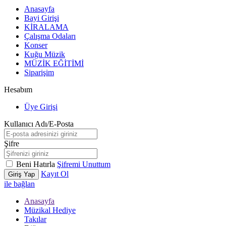
Anasayfa
Bayi Girişi
KİRALAMA
Çalışma Odaları
Konser
Kuğu Müzik
MÜZİK EĞİTİMİ
Siparişim
Hesabım
Üye Girişi
Kullanıcı Adı/E-Posta
Şifre
Beni Hatırla
Şifremi Unuttum
Kayıt Ol
Giriş Yap
ile bağlan
Anasayfa
Müzikal Hediye
Takılar