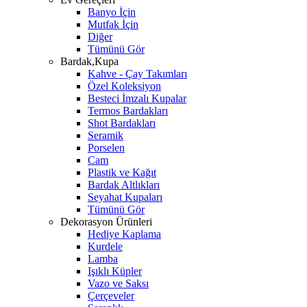
Banyo İçin
Mutfak İçin
Diğer
Tümünü Gör
Bardak,Kupa
Kahve - Çay Takımları
Özel Koleksiyon
Besteci İmzalı Kupalar
Termos Bardakları
Shot Bardakları
Seramik
Porselen
Cam
Plastik ve Kağıt
Bardak Altlıkları
Seyahat Kupaları
Tümünü Gör
Dekorasyon Ürünleri
Hediye Kaplama
Kurdele
Lamba
Işıklı Küpler
Vazo ve Saksı
Çerçeveler