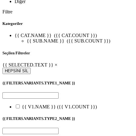
Diğer
Filtre
Kategoriler
{{ CAT.NAME }}
({{ CAT.COUNT }})
{{ SUB.NAME }}
({{ SUB.COUNT }})
Seçilen Filtreler
{{ SELECTED.TEXT }} ×
HEPSİNİ SİL
{{ FILTERS.VARIANTS.TYPE1_NAME }}
{{ V1.NAME }}
({{ V1.COUNT }})
{{ FILTERS.VARIANTS.TYPE2_NAME }}