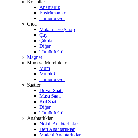
Kristaller
Anahtarlık
Enstrümanlar
Tümünü Gör
Gıda
Makarna ve Şarap
Çay
Çikolata
Diğer
Tümünü Gör
Magnet
Mum ve Mumluklar
Mum
Mumluk
Tümünü Gör
Saatler
Duvar Saati
Masa Saati
Kol Saati
Diğer
Tümünü Gör
Anahtarlıklar
Notalı Anahtarlıklar
Deri Anahtarlıklar
Madeni Anahtarlıklar