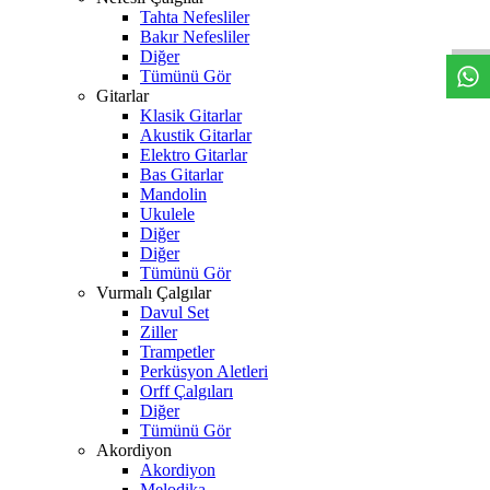
W
h
t
s
a
p
p
D
e
s
t
e
H
a
t
t
Tahta Nefesliler
Bakır Nefesliler
Diğer
Tümünü Gör
Gitarlar
Klasik Gitarlar
Akustik Gitarlar
Elektro Gitarlar
Bas Gitarlar
Mandolin
Ukulele
Diğer
Diğer
Tümünü Gör
Vurmalı Çalgılar
Davul Set
Ziller
Trampetler
Perküsyon Aletleri
Orff Çalgıları
Diğer
Tümünü Gör
Akordiyon
Akordiyon
Melodika