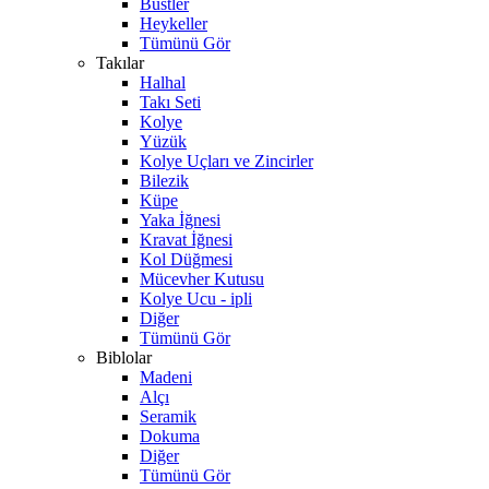
Büstler
Heykeller
Tümünü Gör
Takılar
Halhal
Takı Seti
Kolye
Yüzük
Kolye Uçları ve Zincirler
Bilezik
Küpe
Yaka İğnesi
Kravat İğnesi
Kol Düğmesi
Mücevher Kutusu
Kolye Ucu - ipli
Diğer
Tümünü Gör
Biblolar
Madeni
Alçı
Seramik
Dokuma
Diğer
Tümünü Gör