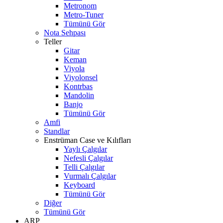
Metronom
Metro-Tuner
Tümünü Gör
Nota Sehpası
Teller
Gitar
Keman
Viyola
Viyolonsel
Kontrbas
Mandolin
Banjo
Tümünü Gör
Amfi
Standlar
Enstrüman Case ve Kılıfları
Yaylı Çalgılar
Nefesli Çalgılar
Telli Çalgılar
Vurmalı Çalgılar
Keyboard
Tümünü Gör
Diğer
Tümünü Gör
ARP