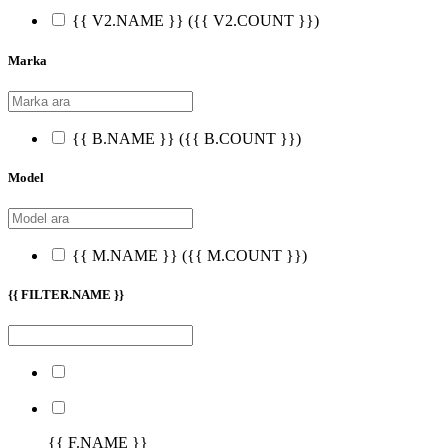
{{ V2.NAME }}
({{ V2.COUNT }})
Marka
{{ B.NAME }}
({{ B.COUNT }})
Model
{{ M.NAME }}
({{ M.COUNT }})
{{ FILTER.NAME }}
{{ F.NAME }}