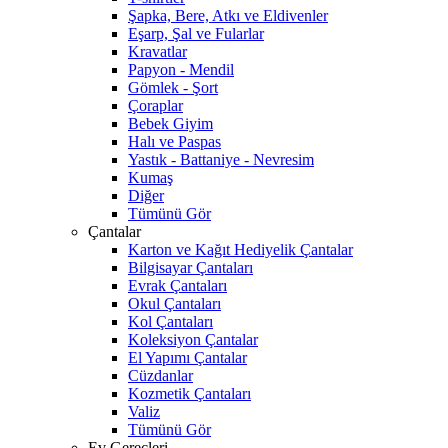
Şapka, Bere, Atkı ve Eldivenler
Eşarp, Şal ve Fularlar
Kravatlar
Papyon - Mendil
Gömlek - Şort
Çoraplar
Bebek Giyim
Halı ve Paspas
Yastık - Battaniye - Nevresim
Kumaş
Diğer
Tümünü Gör
Çantalar
Karton ve Kağıt Hediyelik Çantalar
Bilgisayar Çantaları
Evrak Çantaları
Okul Çantaları
Kol Çantaları
Koleksiyon Çantalar
El Yapımı Çantalar
Cüzdanlar
Kozmetik Çantaları
Valiz
Tümünü Gör
Ev Gereçleri