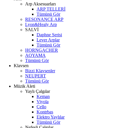
Arp Aksesuarları
ARP TELLERİ
Tümünü Gör
RESONANCE ARP
Lyon&Healy Arp
SALVİ
Daphne Serisi
Lever Arplar
Tümünü Gör
HORNGACHER
AOYAMA
Tümünü Gör
Klavsen
Bizzi Klavsenler
NEUPERT
Tümünü Gör
Müzik Aleti
Yaylı Çalgılar
Keman
Viyola
Çello
Kontrbas
Elektro Yaylılar
Tümünü Gör
Nefesli Çalgılar