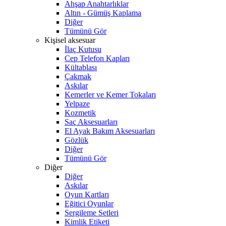
Ahşap Anahtarlıklar
Altın - Gümüş Kaplama
Diğer
Tümünü Gör
Kişisel aksesuar
İlaç Kutusu
Cep Telefon Kapları
Kültablası
Çakmak
Askılar
Kemerler ve Kemer Tokaları
Yelpaze
Kozmetik
Saç Aksesuarları
El Ayak Bakım Aksesuarları
Gözlük
Diğer
Tümünü Gör
Diğer
Diğer
Askılar
Oyun Kartları
Eğitici Oyunlar
Sergileme Setleri
Kimlik Etiketi