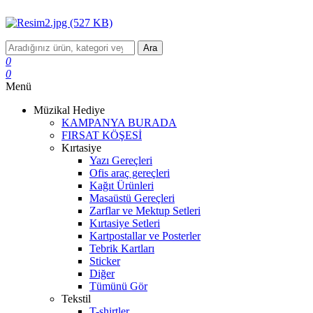
Ara
0
0
Menü
Müzikal Hediye
KAMPANYA BURADA
FIRSAT KÖŞESİ
Kırtasiye
Yazı Gereçleri
Ofis araç gereçleri
Kağıt Ürünleri
Masaüstü Gereçleri
Zarflar ve Mektup Setleri
Kırtasiye Setleri
Kartpostallar ve Posterler
Tebrik Kartları
Sticker
Diğer
Tümünü Gör
Tekstil
T-shirtler