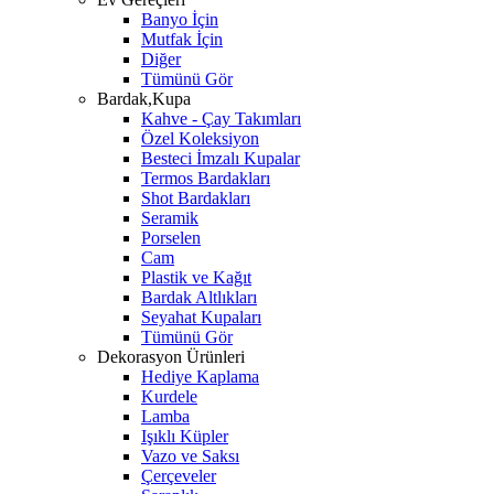
Banyo İçin
Mutfak İçin
Diğer
Tümünü Gör
Bardak,Kupa
Kahve - Çay Takımları
Özel Koleksiyon
Besteci İmzalı Kupalar
Termos Bardakları
Shot Bardakları
Seramik
Porselen
Cam
Plastik ve Kağıt
Bardak Altlıkları
Seyahat Kupaları
Tümünü Gör
Dekorasyon Ürünleri
Hediye Kaplama
Kurdele
Lamba
Işıklı Küpler
Vazo ve Saksı
Çerçeveler