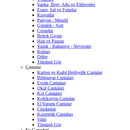
Şapka, Bere, Atkı ve Eldivenler
Eşarp, Şal ve Fularlar
Kravatlar
Papyon - Mendil
Gömlek - Şort
Çoraplar
Bebek Giyim
Halı ve Paspas
Yastık - Battaniye - Nevresim
Kumaş
Diğer
Tümünü Gör
Çantalar
Karton ve Kağıt Hediyelik Çantalar
Bilgisayar Çantaları
Evrak Çantaları
Okul Çantaları
Kol Çantaları
Koleksiyon Çantalar
El Yapımı Çantalar
Cüzdanlar
Kozmetik Çantaları
Valiz
Tümünü Gör
Ev Gereçleri