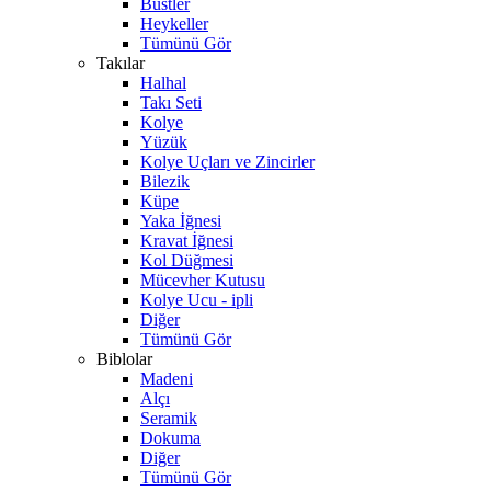
Büstler
Heykeller
Tümünü Gör
Takılar
Halhal
Takı Seti
Kolye
Yüzük
Kolye Uçları ve Zincirler
Bilezik
Küpe
Yaka İğnesi
Kravat İğnesi
Kol Düğmesi
Mücevher Kutusu
Kolye Ucu - ipli
Diğer
Tümünü Gör
Biblolar
Madeni
Alçı
Seramik
Dokuma
Diğer
Tümünü Gör