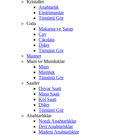
Kristaller
Anahtarlık
Enstrümanlar
Tümünü Gör
Gıda
Makarna ve Şarap
Çay
Çikolata
Diğer
Tümünü Gör
Magnet
Mum ve Mumluklar
Mum
Mumluk
Tümünü Gör
Saatler
Duvar Saati
Masa Saati
Kol Saati
Diğer
Tümünü Gör
Anahtarlıklar
Notalı Anahtarlıklar
Deri Anahtarlıklar
Madeni Anahtarlıklar