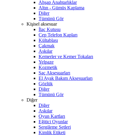
Ahşap Anahtarlıklar
Altın - Gümüş Kaplama
Diğer
Tümünü Gör
Kişisel aksesuar
İlaç Kutusu
Cep Telefon Kapları
Kültablası
Çakmak
Askılar
Kemerler ve Kemer Tokaları
Yelpaze
Kozmetik
Saç Aksesuarları
El Ayak Bakım Aksesuarları
Gözlük
Diğer
Tümünü Gör
Diğer
Diğer
Askılar
Oyun Kartları
Eğitici Oyunlar
Sergileme Setleri
Kimlik Etiketi