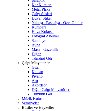
Şaraplık
Kar Küreleri
Metal Plaka
Çalgı Süsleri
Duvar Stiker
Yılbaşı - Paskalya - Özel Günler
Kumbara
Hava Kokusu
Fotoğraf Albümü
Sandalye
Ayna
Masa - Gazetelik
Diğer
Tümünü Gör
Çalgı Minyatürleri
Gitar
Keman
Piyano
Arp
Akordeon
Diğer Çalgı Minyatürleri
Tümünü Gör
Müzik Kutusu
Şemsiyeler
Büstler ve Heykeller