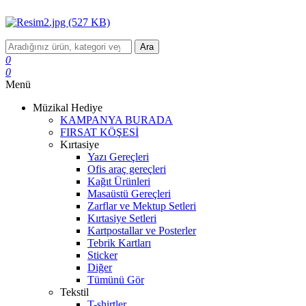
Ara
0
0
Menü
Müzikal Hediye
KAMPANYA BURADA
FIRSAT KÖŞESİ
Kırtasiye
Yazı Gereçleri
Ofis araç gereçleri
Kağıt Ürünleri
Masaüstü Gereçleri
Zarflar ve Mektup Setleri
Kırtasiye Setleri
Kartpostallar ve Posterler
Tebrik Kartları
Sticker
Diğer
Tümünü Gör
Tekstil
T-shirtler