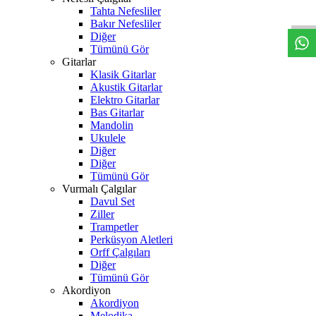
W
h
t
s
a
p
p
D
e
s
t
e
H
a
t
t
Tahta Nefesliler
Bakır Nefesliler
Diğer
Tümünü Gör
Gitarlar
Klasik Gitarlar
Akustik Gitarlar
Elektro Gitarlar
Bas Gitarlar
Mandolin
Ukulele
Diğer
Diğer
Tümünü Gör
Vurmalı Çalgılar
Davul Set
Ziller
Trampetler
Perküsyon Aletleri
Orff Çalgıları
Diğer
Tümünü Gör
Akordiyon
Akordiyon
Melodika