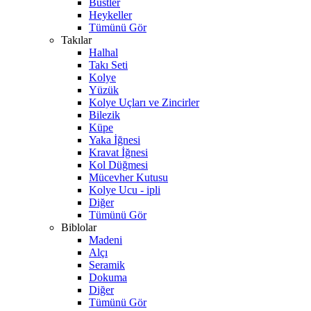
Büstler
Heykeller
Tümünü Gör
Takılar
Halhal
Takı Seti
Kolye
Yüzük
Kolye Uçları ve Zincirler
Bilezik
Küpe
Yaka İğnesi
Kravat İğnesi
Kol Düğmesi
Mücevher Kutusu
Kolye Ucu - ipli
Diğer
Tümünü Gör
Biblolar
Madeni
Alçı
Seramik
Dokuma
Diğer
Tümünü Gör