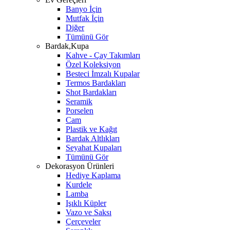
Banyo İçin
Mutfak İçin
Diğer
Tümünü Gör
Bardak,Kupa
Kahve - Çay Takımları
Özel Koleksiyon
Besteci İmzalı Kupalar
Termos Bardakları
Shot Bardakları
Seramik
Porselen
Cam
Plastik ve Kağıt
Bardak Altlıkları
Seyahat Kupaları
Tümünü Gör
Dekorasyon Ürünleri
Hediye Kaplama
Kurdele
Lamba
Işıklı Küpler
Vazo ve Saksı
Çerçeveler