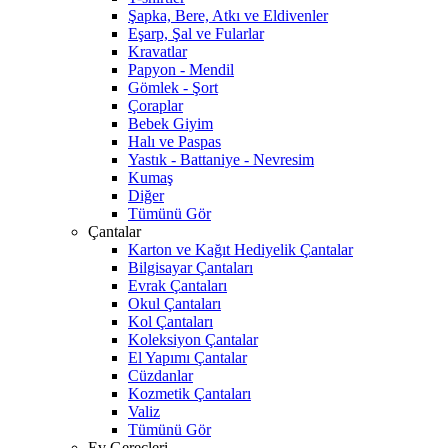
Şapka, Bere, Atkı ve Eldivenler
Eşarp, Şal ve Fularlar
Kravatlar
Papyon - Mendil
Gömlek - Şort
Çoraplar
Bebek Giyim
Halı ve Paspas
Yastık - Battaniye - Nevresim
Kumaş
Diğer
Tümünü Gör
Çantalar
Karton ve Kağıt Hediyelik Çantalar
Bilgisayar Çantaları
Evrak Çantaları
Okul Çantaları
Kol Çantaları
Koleksiyon Çantalar
El Yapımı Çantalar
Cüzdanlar
Kozmetik Çantaları
Valiz
Tümünü Gör
Ev Gereçleri