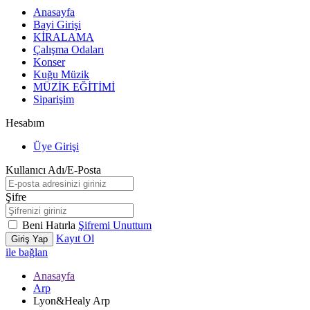
Anasayfa
Bayi Girişi
KİRALAMA
Çalışma Odaları
Konser
Kuğu Müzik
MÜZİK EĞİTİMİ
Siparişim
Hesabım
Üye Girişi
Kullanıcı Adı/E-Posta
Şifre
Beni Hatırla
Şifremi Unuttum
Kayıt Ol
Giriş Yap
ile bağlan
Anasayfa
Arp
Lyon&Healy Arp