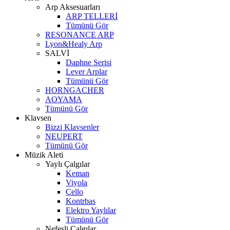
Arp Aksesuarları
ARP TELLERİ
Tümünü Gör
RESONANCE ARP
Lyon&Healy Arp
SALVİ
Daphne Serisi
Lever Arplar
Tümünü Gör
HORNGACHER
AOYAMA
Tümünü Gör
Klavsen
Bizzi Klavsenler
NEUPERT
Tümünü Gör
Müzik Aleti
Yaylı Çalgılar
Keman
Viyola
Çello
Kontrbas
Elektro Yaylılar
Tümünü Gör
Nefesli Çalgılar