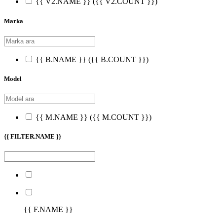
{{ V2.NAME }}
({{ V2.COUNT }})
Marka
{{ B.NAME }}
({{ B.COUNT }})
Model
{{ M.NAME }}
({{ M.COUNT }})
{{ FILTER.NAME }}
{{ F.NAME }}