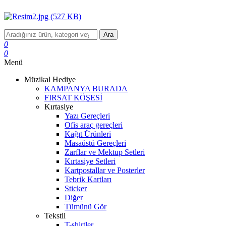
Ara
0
0
Menü
Müzikal Hediye
KAMPANYA BURADA
FIRSAT KÖŞESİ
Kırtasiye
Yazı Gereçleri
Ofis araç gereçleri
Kağıt Ürünleri
Masaüstü Gereçleri
Zarflar ve Mektup Setleri
Kırtasiye Setleri
Kartpostallar ve Posterler
Tebrik Kartları
Sticker
Diğer
Tümünü Gör
Tekstil
T-shirtler