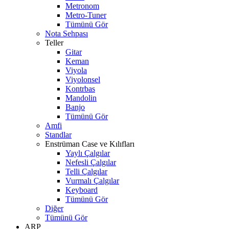
Metronom
Metro-Tuner
Tümünü Gör
Nota Sehpası
Teller
Gitar
Keman
Viyola
Viyolonsel
Kontrbas
Mandolin
Banjo
Tümünü Gör
Amfi
Standlar
Enstrüman Case ve Kılıfları
Yaylı Çalgılar
Nefesli Çalgılar
Telli Çalgılar
Vurmalı Çalgılar
Keyboard
Tümünü Gör
Diğer
Tümünü Gör
ARP