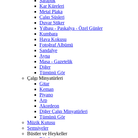
Şaraplık
Kar Küreleri
Metal Plaka
Çalgı Süsleri
Duvar Stiker
Yılbaşı - Paskalya - Özel Günler
Kumbara
Hava Kokusu
Fotoğraf Albümü
Sandalye
Ayna
Masa - Gazetelik
Diğer
Tümünü Gör
Çalgı Minyatürleri
Gitar
Keman
Piyano
Arp
Akordeon
Diğer Çalgı Minyatürleri
Tümünü Gör
Müzik Kutusu
Şemsiyeler
Büstler ve Heykeller