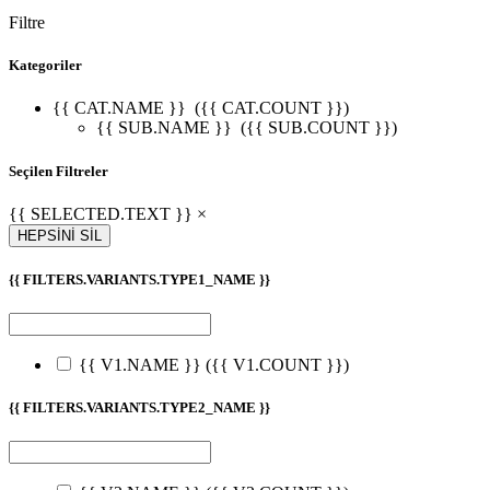
Filtre
Kategoriler
{{ CAT.NAME }}
({{ CAT.COUNT }})
{{ SUB.NAME }}
({{ SUB.COUNT }})
Seçilen Filtreler
{{ SELECTED.TEXT }} ×
HEPSİNİ SİL
{{ FILTERS.VARIANTS.TYPE1_NAME }}
{{ V1.NAME }}
({{ V1.COUNT }})
{{ FILTERS.VARIANTS.TYPE2_NAME }}