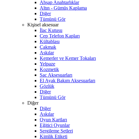
Ahşap Anahtarlıklar
Altın - Gümüş Kaplama
Diğer
Tümünü Gör
Kişisel aksesuar
İlaç Kutusu
Cep Telefon Kapları
Kültablası
Çakmak
Askılar
Kemerler ve Kemer Tokaları
Yelpaze
Kozmetik
Saç Aksesuarları
El Ayak Bakım Aksesuarları
Gözlük
Diğer
Tümünü Gör
Diğer
Diğer
Askılar
Oyun Kartları
Eğitici Oyunlar
Sergileme Setleri
Kimlik Etiketi