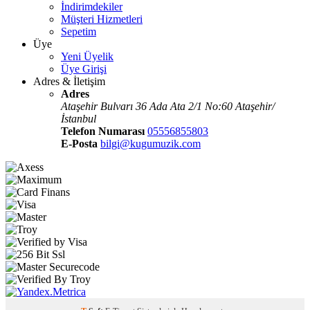
İndirimdekiler
Müşteri Hizmetleri
Sepetim
Üye
Yeni Üyelik
Üye Girişi
Adres & İletişim
Adres
Ataşehir Bulvarı 36 Ada Ata 2/1 No:60 Ataşehir/
İstanbul
Telefon Numarası
05556855803
E-Posta
bilgi@kugumuzik.com