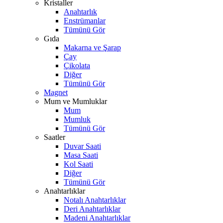
Kristaller
Anahtarlık
Enstrümanlar
Tümünü Gör
Gıda
Makarna ve Şarap
Çay
Çikolata
Diğer
Tümünü Gör
Magnet
Mum ve Mumluklar
Mum
Mumluk
Tümünü Gör
Saatler
Duvar Saati
Masa Saati
Kol Saati
Diğer
Tümünü Gör
Anahtarlıklar
Notalı Anahtarlıklar
Deri Anahtarlıklar
Madeni Anahtarlıklar