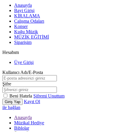
Anasayfa
Bayi Girişi
KİRALAMA
Çalışma Odaları
Konser
Kuğu Müzik
MÜZİK EĞİTİMİ
Siparişim
Hesabım
Üye Girişi
Kullanıcı Adı/E-Posta
Şifre
Beni Hatırla
Şifremi Unuttum
Kayıt Ol
Giriş Yap
ile bağlan
Anasayfa
Müzikal Hediye
Biblolar