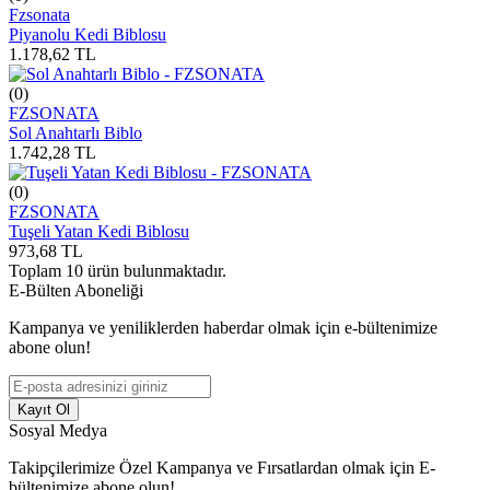
Fzsonata
Piyanolu Kedi Biblosu
1.178,62
TL
(0)
FZSONATA
Sol Anahtarlı Biblo
1.742,28
TL
(0)
FZSONATA
Tuşeli Yatan Kedi Biblosu
973,68
TL
Toplam
10
ürün bulunmaktadır.
E-Bülten Aboneliği
Kampanya ve yeniliklerden haberdar olmak için e-bültenimize
abone olun!
Kayıt Ol
Sosyal Medya
Takipçilerimize Özel Kampanya ve Fırsatlardan olmak için E-
bültenimize abone olun!