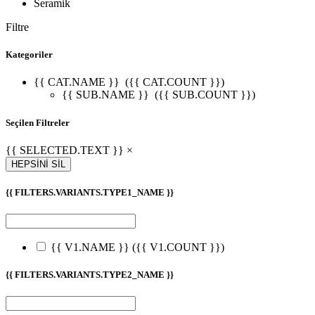
Seramik
Filtre
Kategoriler
{{ CAT.NAME }}
({{ CAT.COUNT }})
{{ SUB.NAME }}
({{ SUB.COUNT }})
Seçilen Filtreler
{{ SELECTED.TEXT }} ×
HEPSİNİ SİL
{{ FILTERS.VARIANTS.TYPE1_NAME }}
{{ V1.NAME }}
({{ V1.COUNT }})
{{ FILTERS.VARIANTS.TYPE2_NAME }}