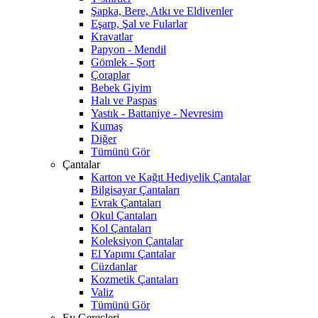
Şapka, Bere, Atkı ve Eldivenler
Eşarp, Şal ve Fularlar
Kravatlar
Papyon - Mendil
Gömlek - Şort
Çoraplar
Bebek Giyim
Halı ve Paspas
Yastık - Battaniye - Nevresim
Kumaş
Diğer
Tümünü Gör
Çantalar
Karton ve Kağıt Hediyelik Çantalar
Bilgisayar Çantaları
Evrak Çantaları
Okul Çantaları
Kol Çantaları
Koleksiyon Çantalar
El Yapımı Çantalar
Cüzdanlar
Kozmetik Çantaları
Valiz
Tümünü Gör
Ev Gereçleri