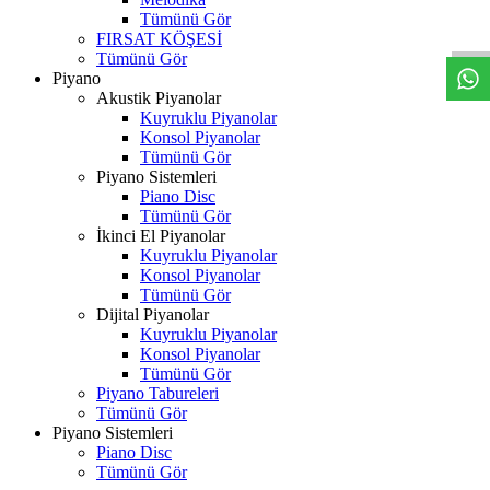
W
h
t
s
a
p
p
D
e
s
t
e
H
a
t
t
Tümünü Gör
FIRSAT KÖŞESİ
Tümünü Gör
Piyano
Akustik Piyanolar
Kuyruklu Piyanolar
Konsol Piyanolar
Tümünü Gör
Piyano Sistemleri
Piano Disc
Tümünü Gör
İkinci El Piyanolar
Kuyruklu Piyanolar
Konsol Piyanolar
Tümünü Gör
Dijital Piyanolar
Kuyruklu Piyanolar
Konsol Piyanolar
Tümünü Gör
Piyano Tabureleri
Tümünü Gör
Piyano Sistemleri
Piano Disc
Tümünü Gör