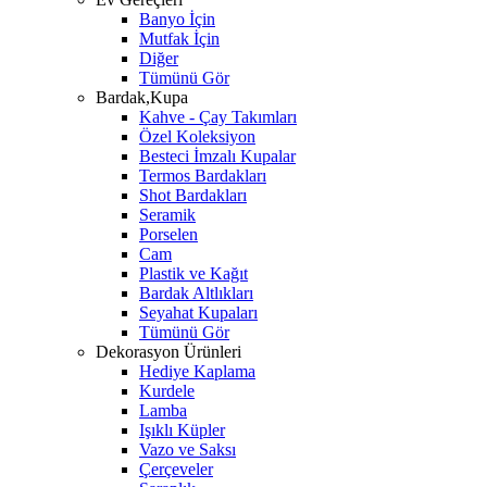
Banyo İçin
Mutfak İçin
Diğer
Tümünü Gör
Bardak,Kupa
Kahve - Çay Takımları
Özel Koleksiyon
Besteci İmzalı Kupalar
Termos Bardakları
Shot Bardakları
Seramik
Porselen
Cam
Plastik ve Kağıt
Bardak Altlıkları
Seyahat Kupaları
Tümünü Gör
Dekorasyon Ürünleri
Hediye Kaplama
Kurdele
Lamba
Işıklı Küpler
Vazo ve Saksı
Çerçeveler