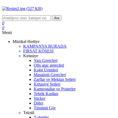
Ara
0
0
Menü
Müzikal Hediye
KAMPANYA BURADA
FIRSAT KÖŞESİ
Kırtasiye
Yazı Gereçleri
Ofis araç gereçleri
Kağıt Ürünleri
Masaüstü Gereçleri
Zarflar ve Mektup Setleri
Kırtasiye Setleri
Kartpostallar ve Posterler
Tebrik Kartları
Sticker
Diğer
Tümünü Gör
Tekstil
T-shirtler