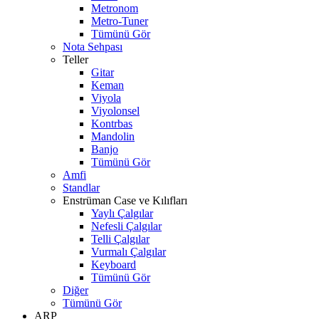
Metronom
Metro-Tuner
Tümünü Gör
Nota Sehpası
Teller
Gitar
Keman
Viyola
Viyolonsel
Kontrbas
Mandolin
Banjo
Tümünü Gör
Amfi
Standlar
Enstrüman Case ve Kılıfları
Yaylı Çalgılar
Nefesli Çalgılar
Telli Çalgılar
Vurmalı Çalgılar
Keyboard
Tümünü Gör
Diğer
Tümünü Gör
ARP