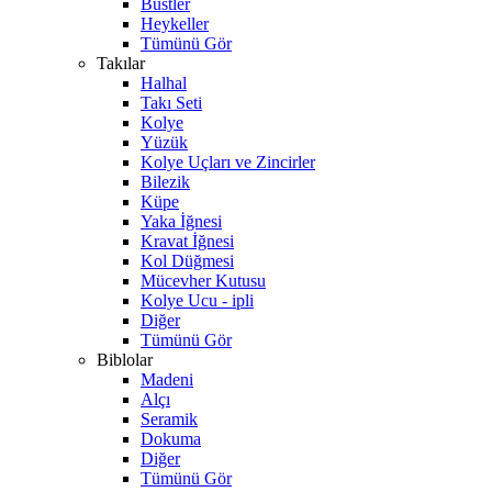
Büstler
Heykeller
Tümünü Gör
Takılar
Halhal
Takı Seti
Kolye
Yüzük
Kolye Uçları ve Zincirler
Bilezik
Küpe
Yaka İğnesi
Kravat İğnesi
Kol Düğmesi
Mücevher Kutusu
Kolye Ucu - ipli
Diğer
Tümünü Gör
Biblolar
Madeni
Alçı
Seramik
Dokuma
Diğer
Tümünü Gör