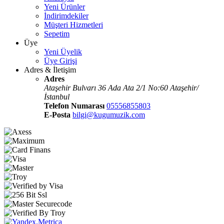
Yeni Ürünler
İndirimdekiler
Müşteri Hizmetleri
Sepetim
Üye
Yeni Üyelik
Üye Girişi
Adres & İletişim
Adres
Ataşehir Bulvarı 36 Ada Ata 2/1 No:60 Ataşehir/
İstanbul
Telefon Numarası
05556855803
E-Posta
bilgi@kugumuzik.com