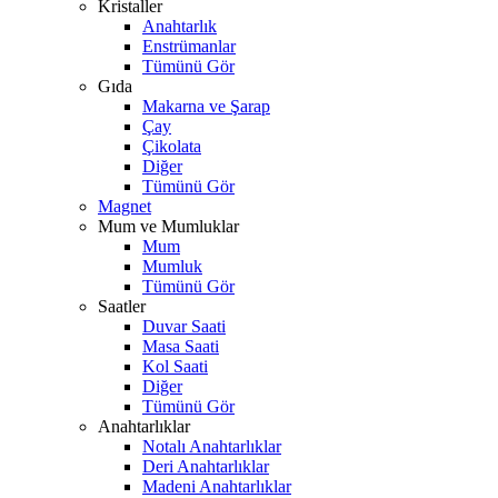
Kristaller
Anahtarlık
Enstrümanlar
Tümünü Gör
Gıda
Makarna ve Şarap
Çay
Çikolata
Diğer
Tümünü Gör
Magnet
Mum ve Mumluklar
Mum
Mumluk
Tümünü Gör
Saatler
Duvar Saati
Masa Saati
Kol Saati
Diğer
Tümünü Gör
Anahtarlıklar
Notalı Anahtarlıklar
Deri Anahtarlıklar
Madeni Anahtarlıklar