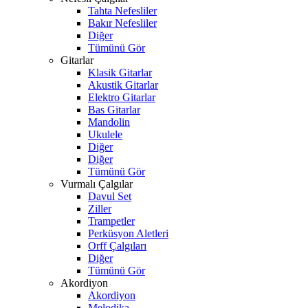
Tahta Nefesliler
Bakır Nefesliler
Diğer
Tümünü Gör
Gitarlar
Klasik Gitarlar
Akustik Gitarlar
Elektro Gitarlar
Bas Gitarlar
Mandolin
Ukulele
Diğer
Diğer
Tümünü Gör
Vurmalı Çalgılar
Davul Set
Ziller
Trampetler
Perküsyon Aletleri
Orff Çalgıları
Diğer
Tümünü Gör
Akordiyon
Akordiyon
Melodika