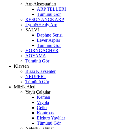
Arp Aksesuarları
ARP TELLERİ
Tümünü Gör
RESONANCE ARP
Lyon&Healy Arp
SALVİ
Daphne Serisi
Lever Arplar
Tümünü Gör
HORNGACHER
AOYAMA
Tümünü Gör
Klavsen
Bizzi Klavsenler
NEUPERT
Tümünü Gör
Müzik Aleti
Yaylı Çalgılar
Keman
Viyola
Çello
Kontrbas
Elektro Yaylılar
Tümünü Gör
Nefesli Çalgılar