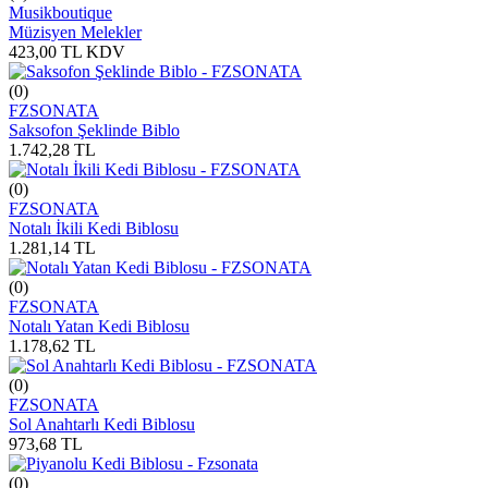
Musikboutique
Müzisyen Melekler
423,00
TL
KDV
(0)
FZSONATA
Saksofon Şeklinde Biblo
1.742,28
TL
(0)
FZSONATA
Notalı İkili Kedi Biblosu
1.281,14
TL
(0)
FZSONATA
Notalı Yatan Kedi Biblosu
1.178,62
TL
(0)
FZSONATA
Sol Anahtarlı Kedi Biblosu
973,68
TL
(0)