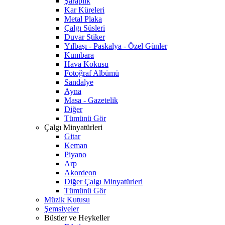
Şaraplık
Kar Küreleri
Metal Plaka
Çalgı Süsleri
Duvar Stiker
Yılbaşı - Paskalya - Özel Günler
Kumbara
Hava Kokusu
Fotoğraf Albümü
Sandalye
Ayna
Masa - Gazetelik
Diğer
Tümünü Gör
Çalgı Minyatürleri
Gitar
Keman
Piyano
Arp
Akordeon
Diğer Çalgı Minyatürleri
Tümünü Gör
Müzik Kutusu
Şemsiyeler
Büstler ve Heykeller