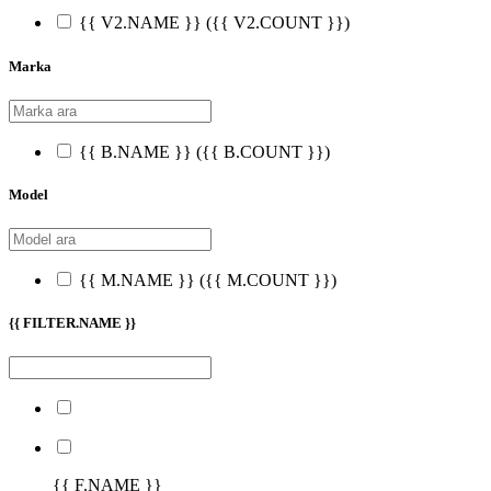
{{ V2.NAME }}
({{ V2.COUNT }})
Marka
{{ B.NAME }}
({{ B.COUNT }})
Model
{{ M.NAME }}
({{ M.COUNT }})
{{ FILTER.NAME }}
{{ F.NAME }}