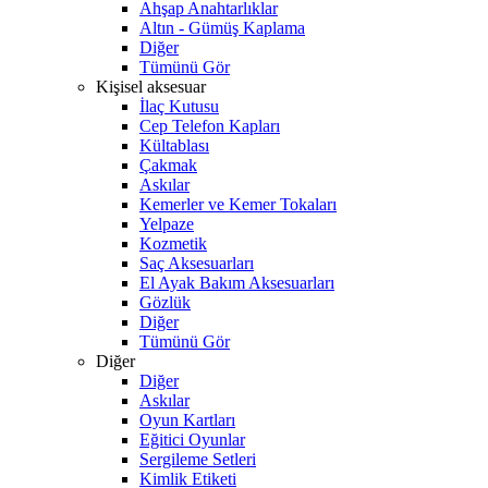
Ahşap Anahtarlıklar
Altın - Gümüş Kaplama
Diğer
Tümünü Gör
Kişisel aksesuar
İlaç Kutusu
Cep Telefon Kapları
Kültablası
Çakmak
Askılar
Kemerler ve Kemer Tokaları
Yelpaze
Kozmetik
Saç Aksesuarları
El Ayak Bakım Aksesuarları
Gözlük
Diğer
Tümünü Gör
Diğer
Diğer
Askılar
Oyun Kartları
Eğitici Oyunlar
Sergileme Setleri
Kimlik Etiketi