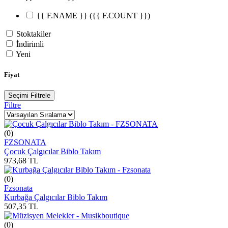
{{ F.NAME }}
({{ F.COUNT }})
Stoktakiler
İndirimli
Yeni
Fiyat
Seçimi Filtrele
Filtre
(0)
FZSONATA
Çocuk Çalgıcılar Biblo Takım
973,68
TL
(0)
Fzsonata
Kurbağa Çalgıcılar Biblo Takım
507,35
TL
(0)