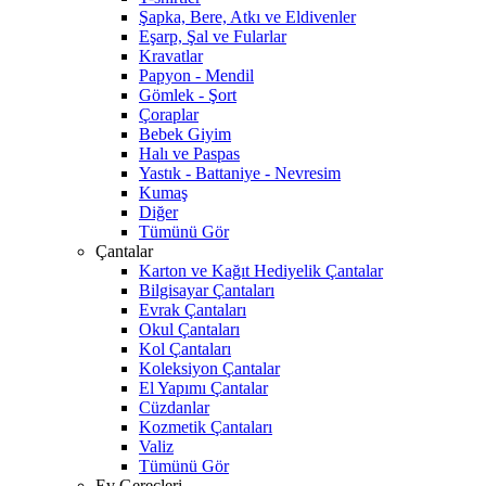
Şapka, Bere, Atkı ve Eldivenler
Eşarp, Şal ve Fularlar
Kravatlar
Papyon - Mendil
Gömlek - Şort
Çoraplar
Bebek Giyim
Halı ve Paspas
Yastık - Battaniye - Nevresim
Kumaş
Diğer
Tümünü Gör
Çantalar
Karton ve Kağıt Hediyelik Çantalar
Bilgisayar Çantaları
Evrak Çantaları
Okul Çantaları
Kol Çantaları
Koleksiyon Çantalar
El Yapımı Çantalar
Cüzdanlar
Kozmetik Çantaları
Valiz
Tümünü Gör
Ev Gereçleri