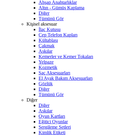
Ahşap Anahtarlıklar
Altın - Gümüş Kaplama
Diğer
Tümünü Gör
Kişisel aksesuar
İlaç Kutusu
Cep Telefon Kapları
Kültablası
Çakmak
Askılar
Kemerler ve Kemer Tokaları
Yelpaze
Kozmetik
Saç Aksesuarları
El Ayak Bakım Aksesuarları
Gözlük
Diğer
Tümünü Gör
Diğer
Diğer
Askılar
Oyun Kartları
Eğitici Oyunlar
Sergileme Setleri
Kimlik Etiketi