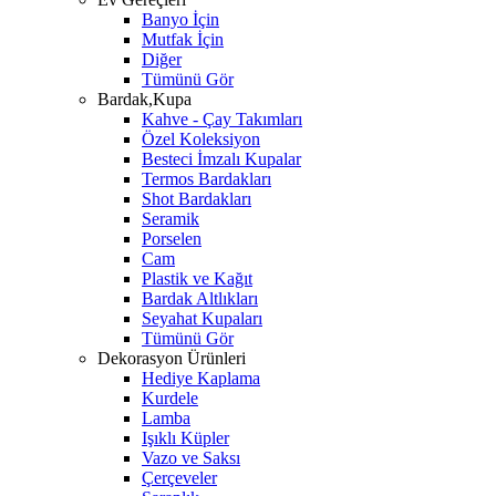
Banyo İçin
Mutfak İçin
Diğer
Tümünü Gör
Bardak,Kupa
Kahve - Çay Takımları
Özel Koleksiyon
Besteci İmzalı Kupalar
Termos Bardakları
Shot Bardakları
Seramik
Porselen
Cam
Plastik ve Kağıt
Bardak Altlıkları
Seyahat Kupaları
Tümünü Gör
Dekorasyon Ürünleri
Hediye Kaplama
Kurdele
Lamba
Işıklı Küpler
Vazo ve Saksı
Çerçeveler