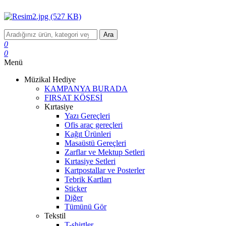
Ara
0
0
Menü
Müzikal Hediye
KAMPANYA BURADA
FIRSAT KÖŞESİ
Kırtasiye
Yazı Gereçleri
Ofis araç gereçleri
Kağıt Ürünleri
Masaüstü Gereçleri
Zarflar ve Mektup Setleri
Kırtasiye Setleri
Kartpostallar ve Posterler
Tebrik Kartları
Sticker
Diğer
Tümünü Gör
Tekstil
T-shirtler