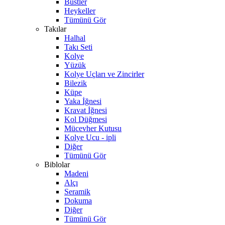
Büstler
Heykeller
Tümünü Gör
Takılar
Halhal
Takı Seti
Kolye
Yüzük
Kolye Uçları ve Zincirler
Bilezik
Küpe
Yaka İğnesi
Kravat İğnesi
Kol Düğmesi
Mücevher Kutusu
Kolye Ucu - ipli
Diğer
Tümünü Gör
Biblolar
Madeni
Alçı
Seramik
Dokuma
Diğer
Tümünü Gör