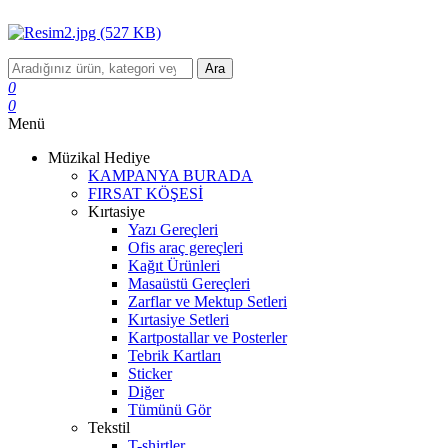
Ara
0
0
Menü
Müzikal Hediye
KAMPANYA BURADA
FIRSAT KÖŞESİ
Kırtasiye
Yazı Gereçleri
Ofis araç gereçleri
Kağıt Ürünleri
Masaüstü Gereçleri
Zarflar ve Mektup Setleri
Kırtasiye Setleri
Kartpostallar ve Posterler
Tebrik Kartları
Sticker
Diğer
Tümünü Gör
Tekstil
T-shirtler