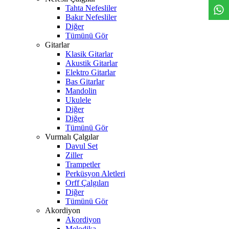
Tahta Nefesliler
Bakır Nefesliler
Diğer
Tümünü Gör
Gitarlar
Klasik Gitarlar
Akustik Gitarlar
Elektro Gitarlar
Bas Gitarlar
Mandolin
Ukulele
Diğer
Diğer
Tümünü Gör
Vurmalı Çalgılar
Davul Set
Ziller
Trampetler
Perküsyon Aletleri
Orff Çalgıları
Diğer
Tümünü Gör
Akordiyon
Akordiyon
Melodika