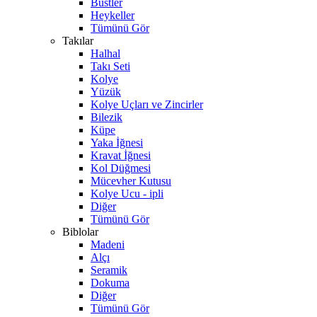
Büstler
Heykeller
Tümünü Gör
Takılar
Halhal
Takı Seti
Kolye
Yüzük
Kolye Uçları ve Zincirler
Bilezik
Küpe
Yaka İğnesi
Kravat İğnesi
Kol Düğmesi
Mücevher Kutusu
Kolye Ucu - ipli
Diğer
Tümünü Gör
Biblolar
Madeni
Alçı
Seramik
Dokuma
Diğer
Tümünü Gör