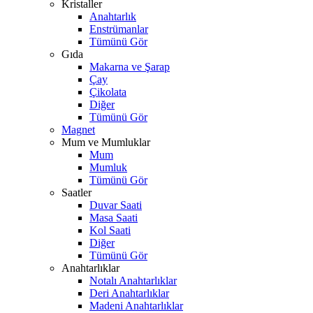
Kristaller
Anahtarlık
Enstrümanlar
Tümünü Gör
Gıda
Makarna ve Şarap
Çay
Çikolata
Diğer
Tümünü Gör
Magnet
Mum ve Mumluklar
Mum
Mumluk
Tümünü Gör
Saatler
Duvar Saati
Masa Saati
Kol Saati
Diğer
Tümünü Gör
Anahtarlıklar
Notalı Anahtarlıklar
Deri Anahtarlıklar
Madeni Anahtarlıklar