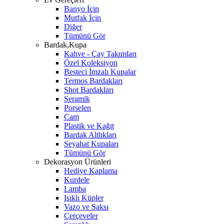
Banyo İçin
Mutfak İçin
Diğer
Tümünü Gör
Bardak,Kupa
Kahve - Çay Takımları
Özel Koleksiyon
Besteci İmzalı Kupalar
Termos Bardakları
Shot Bardakları
Seramik
Porselen
Cam
Plastik ve Kağıt
Bardak Altlıkları
Seyahat Kupaları
Tümünü Gör
Dekorasyon Ürünleri
Hediye Kaplama
Kurdele
Lamba
Işıklı Küpler
Vazo ve Saksı
Çerçeveler