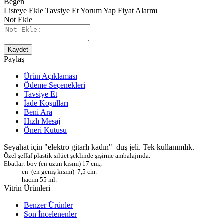
Beğen
Listeye Ekle
Tavsiye Et
Yorum Yap
Fiyat Alarmı
Not Ekle
Kaydet
Paylaş
Ürün Açıklaması
Ödeme Seçenekleri
Tavsiye Et
İade Koşulları
Beni Ara
Hızlı Mesaj
Öneri Kutusu
Seyahat için "elektro gitarlı kadın" duş jeli. Tek kullanımlık.
Özel şeffaf plastik silüet şeklinde şişirme ambalajında.
Ebatlar: boy (en uzun kısım) 17 cm.,
en (en geniş kısım) 7,5 cm.
hacim 55 ml.
Vitrin Ürünleri
Benzer Ürünler
Son İncelenenler