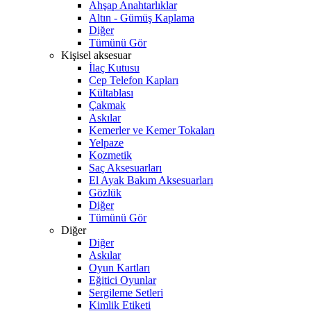
Ahşap Anahtarlıklar
Altın - Gümüş Kaplama
Diğer
Tümünü Gör
Kişisel aksesuar
İlaç Kutusu
Cep Telefon Kapları
Kültablası
Çakmak
Askılar
Kemerler ve Kemer Tokaları
Yelpaze
Kozmetik
Saç Aksesuarları
El Ayak Bakım Aksesuarları
Gözlük
Diğer
Tümünü Gör
Diğer
Diğer
Askılar
Oyun Kartları
Eğitici Oyunlar
Sergileme Setleri
Kimlik Etiketi