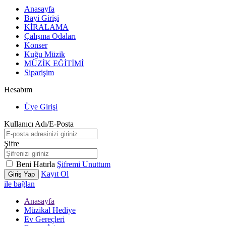
Anasayfa
Bayi Girişi
KİRALAMA
Çalışma Odaları
Konser
Kuğu Müzik
MÜZİK EĞİTİMİ
Siparişim
Hesabım
Üye Girişi
Kullanıcı Adı/E-Posta
Şifre
Beni Hatırla
Şifremi Unuttum
Kayıt Ol
Giriş Yap
ile bağlan
Anasayfa
Müzikal Hediye
Ev Gereçleri