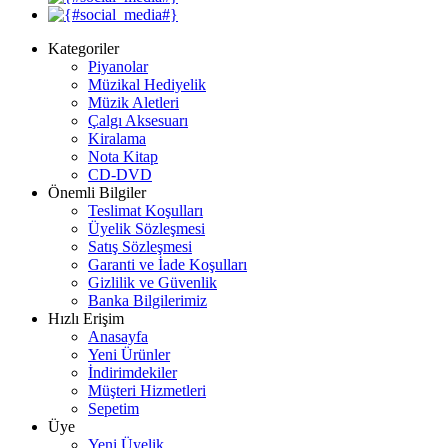
Kategoriler
Piyanolar
Müzikal Hediyelik
Müzik Aletleri
Çalgı Aksesuarı
Kiralama
Nota Kitap
CD-DVD
Önemli Bilgiler
Teslimat Koşulları
Üyelik Sözleşmesi
Satış Sözleşmesi
Garanti ve İade Koşulları
Gizlilik ve Güvenlik
Banka Bilgilerimiz
Hızlı Erişim
Anasayfa
Yeni Ürünler
İndirimdekiler
Müşteri Hizmetleri
Sepetim
Üye
Yeni Üyelik