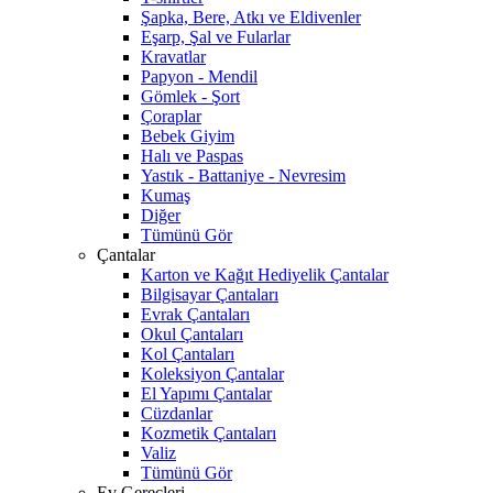
Şapka, Bere, Atkı ve Eldivenler
Eşarp, Şal ve Fularlar
Kravatlar
Papyon - Mendil
Gömlek - Şort
Çoraplar
Bebek Giyim
Halı ve Paspas
Yastık - Battaniye - Nevresim
Kumaş
Diğer
Tümünü Gör
Çantalar
Karton ve Kağıt Hediyelik Çantalar
Bilgisayar Çantaları
Evrak Çantaları
Okul Çantaları
Kol Çantaları
Koleksiyon Çantalar
El Yapımı Çantalar
Cüzdanlar
Kozmetik Çantaları
Valiz
Tümünü Gör
Ev Gereçleri