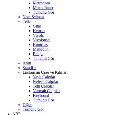
Metronom
Metro-Tuner
Tümünü Gör
Nota Sehpası
Teller
Gitar
Keman
Viyola
Viyolonsel
Kontrbas
Mandolin
Banjo
Tümünü Gör
Amfi
Standlar
Enstrüman Case ve Kılıfları
Yaylı Çalgılar
Nefesli Çalgılar
Telli Çalgılar
Vurmalı Çalgılar
Keyboard
Tümünü Gör
Diğer
Tümünü Gör
ARP