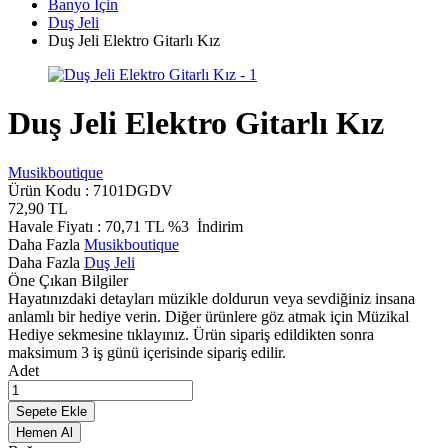
Banyo İçin
Duş Jeli
Duş Jeli Elektro Gitarlı Kız
Duş Jeli Elektro Gitarlı Kız
Musikboutique
Ürün Kodu :
7101DGDV
72,90
TL
Havale Fiyatı :
70,71
TL
%3
İndirim
Daha Fazla
Musikboutique
Daha Fazla
Duş Jeli
Öne Çıkan Bilgiler
Hayatınızdaki detayları müzikle doldurun veya sevdiğiniz insana
anlamlı bir hediye verin. Diğer ürünlere göz atmak için Müzikal
Hediye sekmesine tıklayınız. Ürün sipariş edildikten sonra
maksimum 3 iş günü içerisinde sipariş edilir.
Adet
Sepete Ekle
Hemen Al