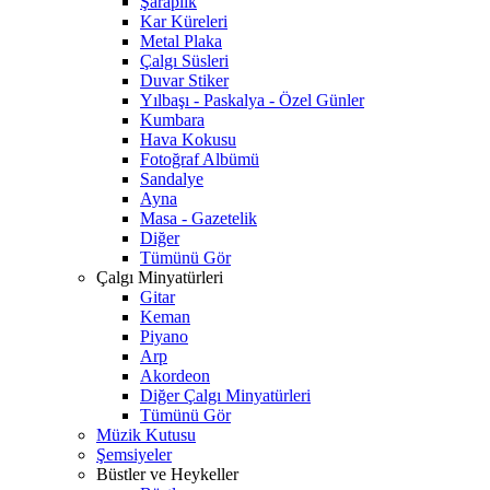
Şaraplık
Kar Küreleri
Metal Plaka
Çalgı Süsleri
Duvar Stiker
Yılbaşı - Paskalya - Özel Günler
Kumbara
Hava Kokusu
Fotoğraf Albümü
Sandalye
Ayna
Masa - Gazetelik
Diğer
Tümünü Gör
Çalgı Minyatürleri
Gitar
Keman
Piyano
Arp
Akordeon
Diğer Çalgı Minyatürleri
Tümünü Gör
Müzik Kutusu
Şemsiyeler
Büstler ve Heykeller