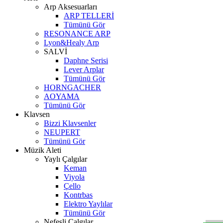
Arp Aksesuarları
ARP TELLERİ
Tümünü Gör
RESONANCE ARP
Lyon&Healy Arp
SALVİ
Daphne Serisi
Lever Arplar
Tümünü Gör
HORNGACHER
AOYAMA
Tümünü Gör
Klavsen
Bizzi Klavsenler
NEUPERT
Tümünü Gör
Müzik Aleti
Yaylı Çalgılar
Keman
Viyola
Çello
W
h
t
s
a
p
p
D
e
s
t
e
H
a
t
t
Kontrbas
Elektro Yaylılar
Tümünü Gör
Nefesli Çalgılar