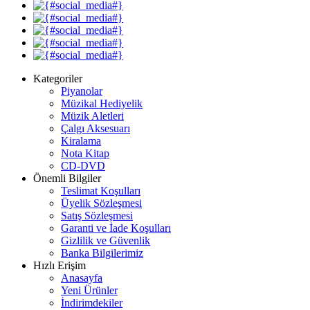
Kategoriler
Piyanolar
Müzikal Hediyelik
Müzik Aletleri
Çalgı Aksesuarı
Kiralama
Nota Kitap
CD-DVD
Önemli Bilgiler
Teslimat Koşulları
Üyelik Sözleşmesi
Satış Sözleşmesi
Garanti ve İade Koşulları
Gizlilik ve Güvenlik
Banka Bilgilerimiz
Hızlı Erişim
Anasayfa
Yeni Ürünler
İndirimdekiler