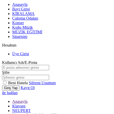
Anasayfa
Bayi Girişi
KİRALAMA
Çalışma Odaları
Konser
Kuğu Müzik
MÜZİK EĞİTİMİ
Siparişim
Hesabım
Üye Girişi
Kullanıcı Adı/E-Posta
Şifre
Beni Hatırla
Şifremi Unuttum
Kayıt Ol
Giriş Yap
ile bağlan
Anasayfa
Klavsen
NEUPERT