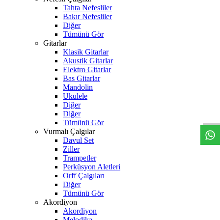
Tahta Nefesliler
Bakır Nefesliler
Diğer
Tümünü Gör
Gitarlar
Klasik Gitarlar
Akustik Gitarlar
Elektro Gitarlar
Bas Gitarlar
Mandolin
W
h
t
s
a
p
p
D
e
s
t
e
H
a
t
t
Ukulele
Diğer
Diğer
Tümünü Gör
Vurmalı Çalgılar
Davul Set
Ziller
Trampetler
Perküsyon Aletleri
Orff Çalgıları
Diğer
Tümünü Gör
Akordiyon
Akordiyon
Melodika