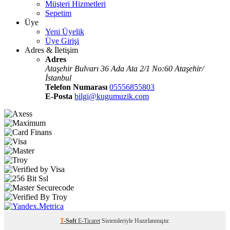
Müşteri Hizmetleri
Sepetim
Üye
Yeni Üyelik
Üye Girişi
Adres & İletişim
Adres
Ataşehir Bulvarı 36 Ada Ata 2/1 No:60 Ataşehir/
İstanbul
Telefon Numarası
05556855803
E-Posta
bilgi@kugumuzik.com
T
-Soft
E-Ticaret
Sistemleriyle Hazırlanmıştır.