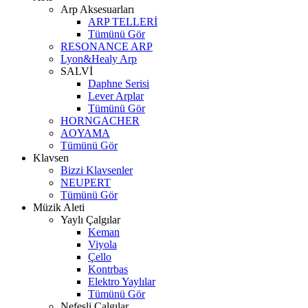
Arp Aksesuarları
ARP TELLERİ
Tümünü Gör
RESONANCE ARP
Lyon&Healy Arp
SALVİ
Daphne Serisi
Lever Arplar
Tümünü Gör
HORNGACHER
AOYAMA
Tümünü Gör
Klavsen
Bizzi Klavsenler
NEUPERT
Tümünü Gör
Müzik Aleti
Yaylı Çalgılar
Keman
Viyola
Çello
Kontrbas
Elektro Yaylılar
Tümünü Gör
Nefesli Çalgılar