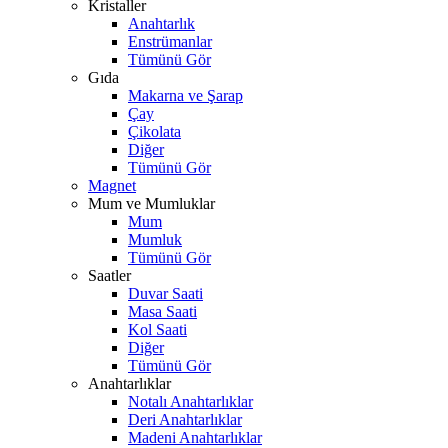
Kristaller
Anahtarlık
Enstrümanlar
Tümünü Gör
Gıda
Makarna ve Şarap
Çay
Çikolata
Diğer
Tümünü Gör
Magnet
Mum ve Mumluklar
Mum
Mumluk
Tümünü Gör
Saatler
Duvar Saati
Masa Saati
Kol Saati
Diğer
Tümünü Gör
Anahtarlıklar
Notalı Anahtarlıklar
Deri Anahtarlıklar
Madeni Anahtarlıklar