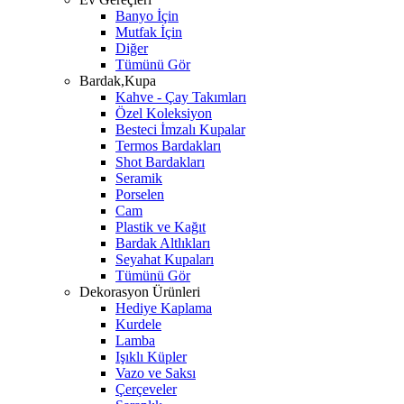
Banyo İçin
Mutfak İçin
Diğer
Tümünü Gör
Bardak,Kupa
Kahve - Çay Takımları
Özel Koleksiyon
Besteci İmzalı Kupalar
Termos Bardakları
Shot Bardakları
Seramik
Porselen
Cam
Plastik ve Kağıt
Bardak Altlıkları
Seyahat Kupaları
Tümünü Gör
Dekorasyon Ürünleri
Hediye Kaplama
Kurdele
Lamba
Işıklı Küpler
Vazo ve Saksı
Çerçeveler