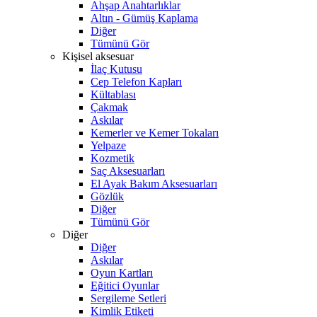
Ahşap Anahtarlıklar
Altın - Gümüş Kaplama
Diğer
Tümünü Gör
Kişisel aksesuar
İlaç Kutusu
Cep Telefon Kapları
Kültablası
Çakmak
Askılar
Kemerler ve Kemer Tokaları
Yelpaze
Kozmetik
Saç Aksesuarları
El Ayak Bakım Aksesuarları
Gözlük
Diğer
Tümünü Gör
Diğer
Diğer
Askılar
Oyun Kartları
Eğitici Oyunlar
Sergileme Setleri
Kimlik Etiketi