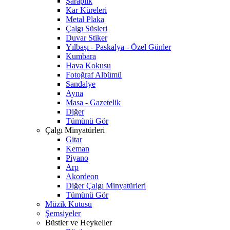
Şaraplık
Kar Küreleri
Metal Plaka
Çalgı Süsleri
Duvar Stiker
Yılbaşı - Paskalya - Özel Günler
Kumbara
Hava Kokusu
Fotoğraf Albümü
Sandalye
Ayna
Masa - Gazetelik
Diğer
Tümünü Gör
Çalgı Minyatürleri
Gitar
Keman
Piyano
Arp
Akordeon
Diğer Çalgı Minyatürleri
Tümünü Gör
Müzik Kutusu
Şemsiyeler
Büstler ve Heykeller