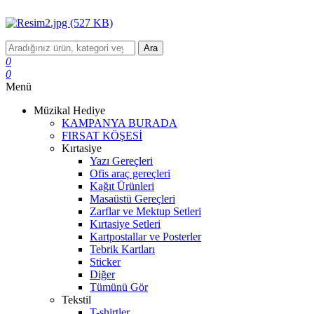
Ara
0
0
Menü
Müzikal Hediye
KAMPANYA BURADA
FIRSAT KÖŞESİ
Kırtasiye
Yazı Gereçleri
Ofis araç gereçleri
Kağıt Ürünleri
Masaüstü Gereçleri
Zarflar ve Mektup Setleri
Kırtasiye Setleri
Kartpostallar ve Posterler
Tebrik Kartları
Sticker
Diğer
Tümünü Gör
Tekstil
T-shirtler