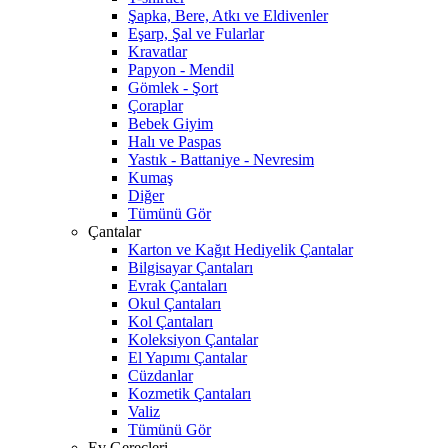
Şapka, Bere, Atkı ve Eldivenler
Eşarp, Şal ve Fularlar
Kravatlar
Papyon - Mendil
Gömlek - Şort
Çoraplar
Bebek Giyim
Halı ve Paspas
Yastık - Battaniye - Nevresim
Kumaş
Diğer
Tümünü Gör
Çantalar
Karton ve Kağıt Hediyelik Çantalar
Bilgisayar Çantaları
Evrak Çantaları
Okul Çantaları
Kol Çantaları
Koleksiyon Çantalar
El Yapımı Çantalar
Cüzdanlar
Kozmetik Çantaları
Valiz
Tümünü Gör
Ev Gereçleri