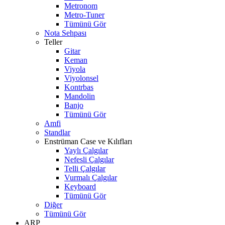
Metronom
Metro-Tuner
Tümünü Gör
Nota Sehpası
Teller
Gitar
Keman
Viyola
Viyolonsel
Kontrbas
Mandolin
Banjo
Tümünü Gör
Amfi
Standlar
Enstrüman Case ve Kılıfları
Yaylı Çalgılar
Nefesli Çalgılar
Telli Çalgılar
Vurmalı Çalgılar
Keyboard
Tümünü Gör
Diğer
Tümünü Gör
ARP