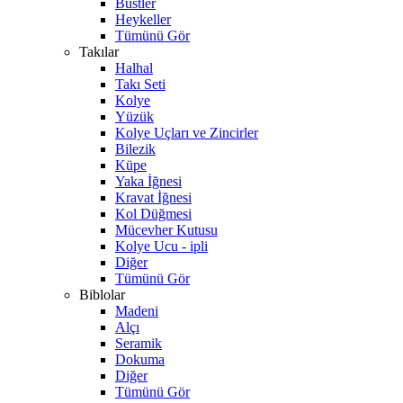
Büstler
Heykeller
Tümünü Gör
Takılar
Halhal
Takı Seti
Kolye
Yüzük
Kolye Uçları ve Zincirler
Bilezik
Küpe
Yaka İğnesi
Kravat İğnesi
Kol Düğmesi
Mücevher Kutusu
Kolye Ucu - ipli
Diğer
Tümünü Gör
Biblolar
Madeni
Alçı
Seramik
Dokuma
Diğer
Tümünü Gör